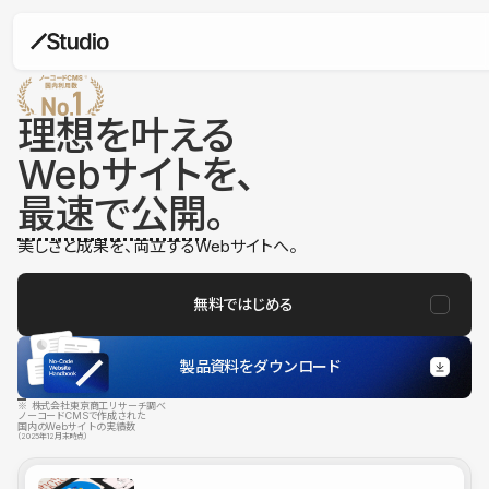
理想を叶える
Webサイトを、
最速で公開
。
美しさと成果を、両立するWebサイトへ。
無料ではじめる
製品資料をダウンロード
※ 株式会社東京商工リサーチ調べ
ノーコードCMSで作成された
国内のWebサイトの実績数
（2025年12月末時点）