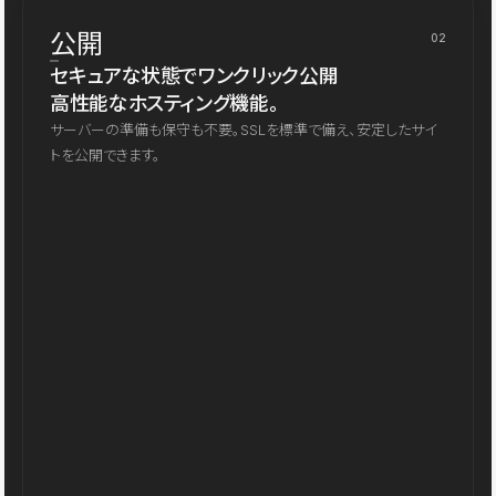
公開
02
セキュアな状態でワンクリック公開
高性能なホスティング機能。
サーバーの準備も保守も不要。SSLを標準で備え、安定したサイ
トを公開できます。