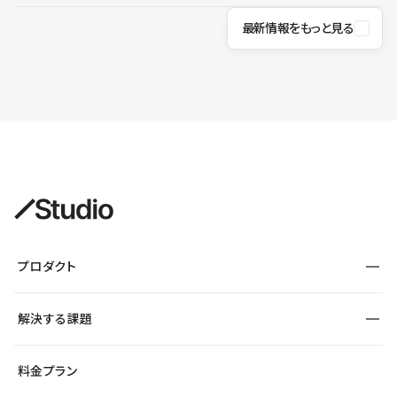
最新情報をもっと見る
プロダクト
構築
解決する課題
デザインエディタ
CMS
サイト種別から探す
料金プラン
コーポレートサイト
フォーム