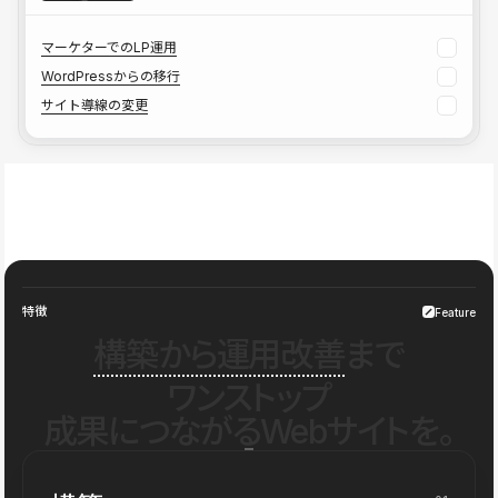
マーケターでのLP運用
WordPressからの移行
サイト導線の変更
特徴
Feature
構築から運用改善
まで
ワンストップ
成果につながるWebサイトを。