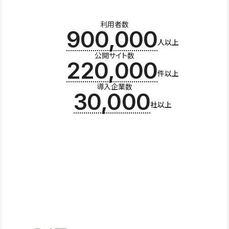
利用者数
900,000
人以上
公開サイト数
220,000
件以上
導入企業数
30,000
社以上