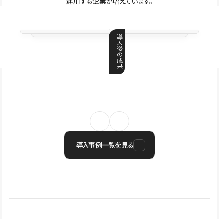
運用する企業が増えています。
導
入
後
の
成
果
導入事例一覧を見る