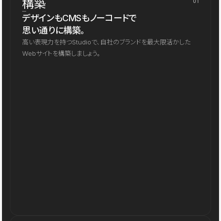
構築
01
デザインもCMSもノーコードで
思い通りに構築。
高い表現力を持つStudioで、自社のブランドを最大限活かした
Webサイトを構築しましょう。