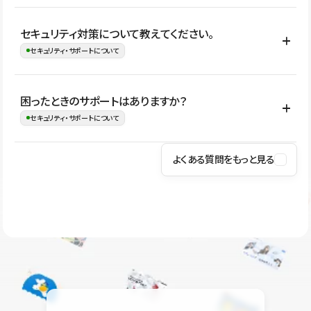
はい。CMSやコンポーネントを活用して更新範囲を設計しておく
セキュリティ対策について教えてください。
ことで、デザインを崩しにくい状態で運用できます。 さらにコン
セキュリティ・サポートについて
テンツ編集モードを使うと、編集できる範囲をテキスト・画像・ア
イコンなどに絞れるため、担当者ごとの見た目のばらつきを抑え
Studioでは、公開サイトやサービスを安全に利用できるよう、通信
困ったときのサポートはありますか？
ながらレイアウトに影響を与えずに更新作業を進めやすくなりま
の暗号化、データ保護、アクセス管理、脆弱性対策など、複数の観
セキュリティ・サポートについて
す。
点からセキュリティ対策を行っています。Studioで公開したサイト
はSSL/TLSによる通信暗号化に対応しており、悪質なスクリプトの
よくある質問をもっと見る
操作方法や機能については、ヘルプセンターでご確認いただけま
実行制限や、不正アクセス・攻撃への対策も実施しています。
す。編集、公開、CMS、フォーム、ドメイン設定など、目的に合
Studioのセキュリティ対策について
わせて記事を検索できます。有人サポート（チャット）は Mini プ
ラン以上のご契約プロジェクトでご利用いただけます。そのほか、
ユーザー同士で質問・相談できるコミュニティもご利用ください。
ヘルプセンターはこちら