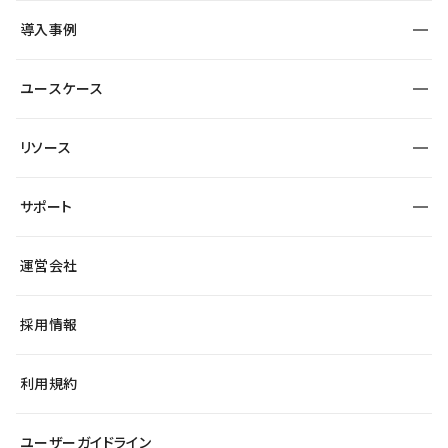
SEO
採用サイト
導入事例
運用
サービスサイト
サイト運用
事例インタビュー
業種から探す
ユースケース
セキュリティ
導入企業
宿泊・レジャー
大企業・エンタープライズ
ワークスペース
サイト制作事例
エンタメ
リソース
より自在に
制作会社
自治体
テンプレートを探す
Figma to Studio
広告代理店・コンサル
サポート
課題から探す
制作会社を探す
Lottie for Studio
スタートアップ
マーケターでのLP運用
総合窓口
サイト制作事例
アクセシビリティ
運営会社
飲食店
よくある質問
WordPressからの移行
ブログ
ヘルプセンター
小売・EC
サイト導線の変更
最新情報
採用情報
システムステータス
Studio Community
学習コンテンツ
利用規約
公式YouTube
全国ワークショップ
ユーザーガイドライン