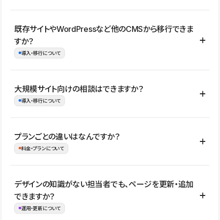
コーポレートサイト、サービスサイト、LP、採用サイト、ブロ
既存サイトやWordPressなど他のCMSから移行できま
グ・メディア、イベントサイト、店舗・商品紹介サイト、ポートフ
すか？
ォリオなど幅広く制作できます。
導入・移行について
制作事例はこちら
はい。既存サイトの構成やコンテンツ、URLを整理したうえで、
大規模サイト向けの相談はできますか？
Studio上に再構築する形で移行できます。 WordPressの場合は、
導入・移行について
XMLファイルを使って投稿記事や固定ページ、カテゴリー、タグな
どの一部データをStudio CMSへインポートできます。ただし、サ
はい。アクセス規模が大きいサイトや、複数部門での運用、権限管
プランごとの違いはなんですか？
イト全体のデザインや設定がそのまま移行されるわけではないた
理、セキュリティ確認、既存システムとの連携など、個別の要件が
料金・プランについて
め、移行後にページ構成やデザイン、CMS設計、URL・リダイレク
ある場合はご相談いただけます。サイトの規模や運用体制に応じ
ト設定などの確認が必要です。
て、適したプランや進め方をご案内します。要件が固まりきってい
公開ページ数、バージョン履歴の期間、CMS利用数の上限、権限
デザインの知識がない担当者でも、ページを更新・追加
ない段階でも、お問い合わせください。
管理の有無などがプランごとに異なります。詳しくは料金プランペ
できますか？
お問合せはこちら
ージをご覧ください。
運用・更新について
料金プランはこちら