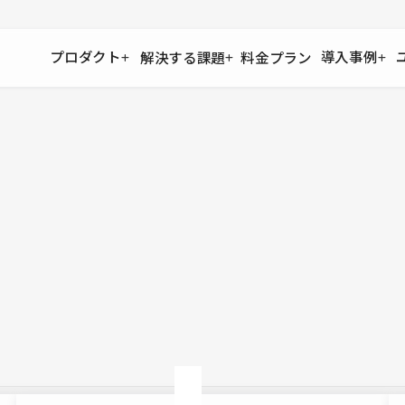
プロダクト
導入事例
解決する課題
料金プラン
運用
より自在に
事例インタビュー
大企業
リソー
お客様からの声をご紹介
サイト運用
Figma to Studio
Studio
制作会
導入企業
安心のバックアップや権限管理
デザインを一瞬でWebサイトに
テンプレ
様々な規模・業種の企業が
広告代
セキュリティ
Lottie for Studio
Studi
Studio Showcase
サイトの安全を守る仕組み
より豊かなアニメーション表現
制作事例
スター
Studioサイトギャラリー
ワークスペース
アクセシビリティ
Studio
複数プロジェクトを一括管理
Webサイトをすべての人に
飲食店
ユーザー
Studio
小売・E
Web制
Studio
ブログを
What'