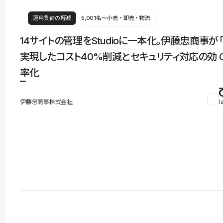
運用負荷の軽減
5,001名〜
小売・卸売・物流
14サイトの管理をStudioに一本化。伊藤忠商事が
実現したコスト40%削減とセキュリティ対応の効
率化
伊藤忠商事株式会社
l