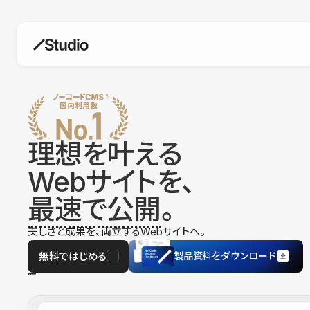
構築
デザインエディタ
コードを書かずにデザイン自体を自
在に
理想を叶える
CMS
Webサイトを、
柔軟なコンテンツ管理システム
最速で公開
。
フォーム
フォーム設置もノーコードで完結
美しさと成果を、両立するWebサイトへ。
SEO
検索エンジン向けの設定項目も充実
無料ではじめる
製品資料をダウンロード