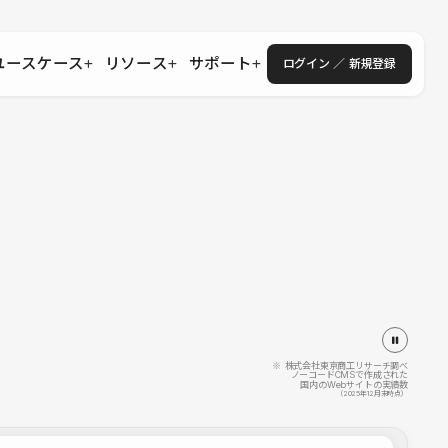
ユースケース
リソース
サポート
ログイン ／ 新規登録
・エンタープライズ
ス
相談窓口
学習コンテンツ
目的に沿ったサポートコンテンツを探す
 Store
Studio Academy
社
よくある質問
ートから始める
公式YouTubeの動画で学ぶ
採用
導入にあたってよくある質問を探す
理店・コンサル
o Showcase
全国ワークショップ
ヘルプセンター
を見る
基本操作を学ぶイベントを探す
トアップ
操作や機能に関するマニュアルを探す
 Community
セミナー
システムステータス
同士で繋がり知見を深める
技術向上に役立つイベントを探す
不具合・障害情報を確認する
 Experts
C
作会社を探す
※ 株式会社東京商工リサーチ調べ
ノーコードCMSで作成された
国内のWebサイトの実績数
 Blog
（2025年12月末時点）
見る
s New