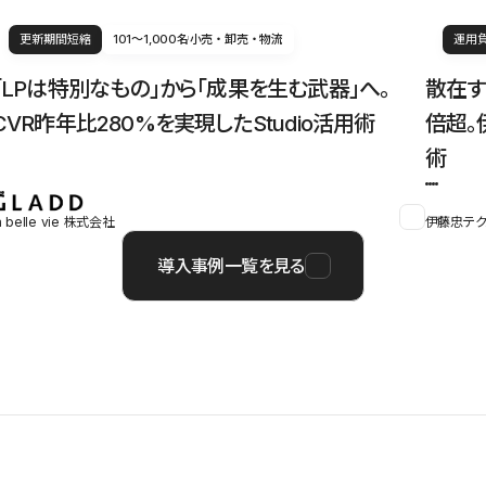
更新期間短縮
101〜1,000名
小売・卸売・物流
運用
「LPは特別なもの」から「成果を生む武器」へ。
散在す
CVR昨年比280%を実現したStudio活用術
倍超。
術
a belle vie 株式会社
伊藤忠テク
導入事例一覧を見る