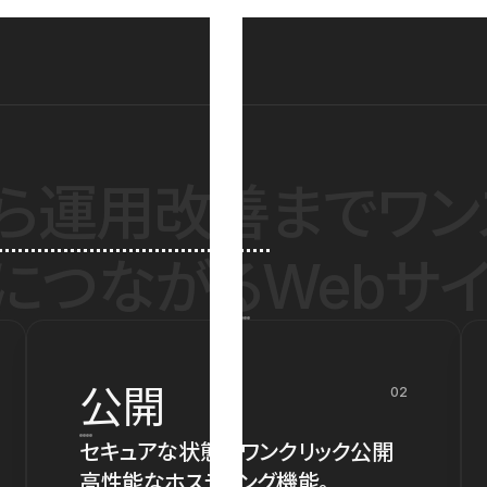
ら運用改善
までワン
につながるWebサイ
公開
02
セキュアな状態でワンクリック公開
高性能なホスティング機能。