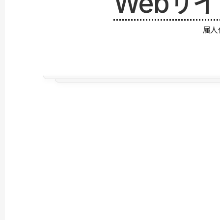
Webサ
属人