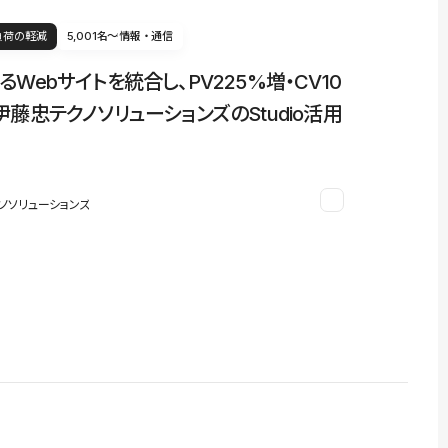
負荷の軽減
5,001名〜
情報・通信
るWebサイトを統合し、PV225%増・CV10
伊藤忠テクノソリューションズのStudio活用
ノソリューションズ