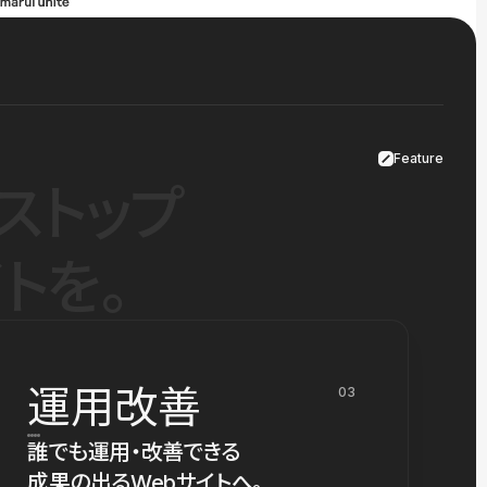
Feature
ストップ
トを。
運用改善
03
誰でも運用・改善できる
成果の出るWebサイトへ。