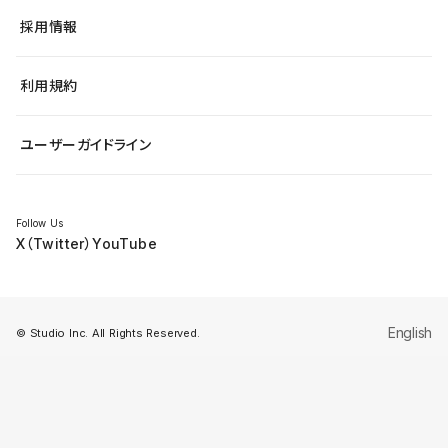
ヘルプセンター
小売・EC
サイト導線の変更
最新情報
採用情報
システムステータス
Studio Community
学習コンテンツ
利用規約
公式YouTube
全国ワークショップ
ユーザーガイドライン
セミナー
Follow Us
X（Twitter）
YouTube
English
© Studio Inc. All Rights Reserved.