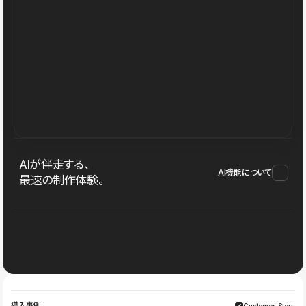
AIが伴走する、
AI機能について
最速の制作体験。
導入事例
Customer Story