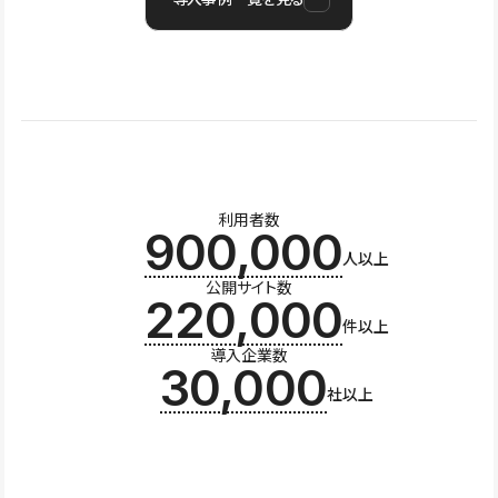
利用者数
900,000
人以上
公開サイト数
220,000
件以上
導入企業数
30,000
社以上