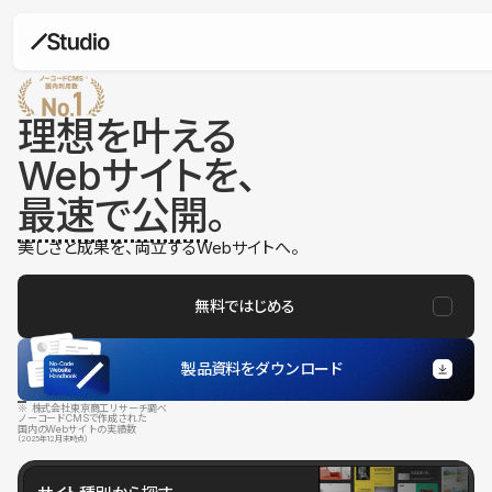
理想を叶える
Webサイトを、
最速で公開
。
美しさと成果を、両立するWebサイトへ。
無料ではじめる
製品資料をダウンロード
※ 株式会社東京商工リサーチ調べ
ノーコードCMSで作成された
国内のWebサイトの実績数
（2025年12月末時点）