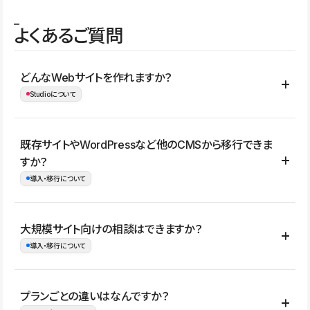
よくあるご質問
どんなWebサイトを作れますか？
Studioについて
コーポレートサイト、サービスサイト、LP、採用サイト、ブロ
既存サイトやWordPressなど他のCMSから移行できま
グ・メディア、イベントサイト、店舗・商品紹介サイト、ポートフ
すか？
ォリオなど幅広く制作できます。
導入・移行について
制作事例はこちら
はい。既存サイトの構成やコンテンツ、URLを整理したうえで、
大規模サイト向けの相談はできますか？
Studio上に再構築する形で移行できます。 WordPressの場合は、
導入・移行について
XMLファイルを使って投稿記事や固定ページ、カテゴリー、タグな
どの一部データをStudio CMSへインポートできます。ただし、サ
はい。アクセス規模が大きいサイトや、複数部門での運用、権限管
プランごとの違いはなんですか？
イト全体のデザインや設定がそのまま移行されるわけではないた