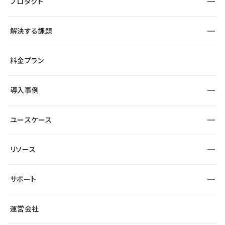
プロダクト
構築
解決する課題
デザインエディタ
CMS
サイト種別から探す
料金プラン
コーポレートサイト
フォーム
SEO
採用サイト
導入事例
運用
サービスサイト
サイト運用
事例インタビュー
業種から探す
ユースケース
セキュリティ
導入企業
宿泊・レジャー
大企業・エンタープライズ
ワークスペース
サイト制作事例
エンタメ
リソース
より自在に
制作会社
自治体
テンプレートを探す
Figma to Studio
広告代理店・コンサル
サポート
課題から探す
制作会社を探す
Lottie for Studio
スタートアップ
マーケターでのLP運用
総合窓口
サイト制作事例
アクセシビリティ
運営会社
飲食店
よくある質問
WordPressからの移行
ブログ