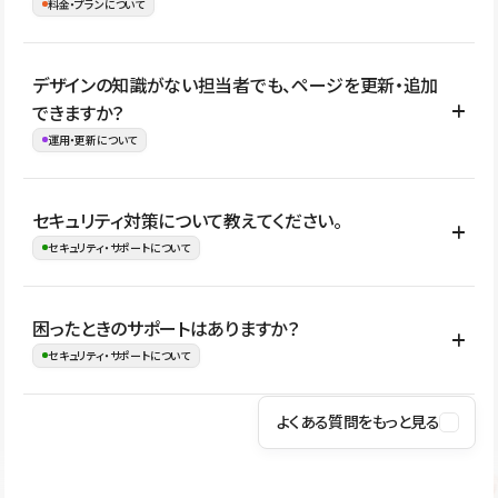
理、セキュリティ確認、既存システムとの連携など、個別の要件が
料金・プランについて
め、移行後にページ構成やデザイン、CMS設計、URL・リダイレク
ある場合はご相談いただけます。サイトの規模や運用体制に応じ
ト設定などの確認が必要です。
て、適したプランや進め方をご案内します。要件が固まりきってい
公開ページ数、バージョン履歴の期間、CMS利用数の上限、権限
デザインの知識がない担当者でも、ページを更新・追加
ない段階でも、お問い合わせください。
管理の有無などがプランごとに異なります。詳しくは料金プランペ
できますか？
お問合せはこちら
ージをご覧ください。
運用・更新について
料金プランはこちら
はい。CMSやコンポーネントを活用して更新範囲を設計しておく
セキュリティ対策について教えてください。
ことで、デザインを崩しにくい状態で運用できます。 さらにコン
セキュリティ・サポートについて
テンツ編集モードを使うと、編集できる範囲をテキスト・画像・ア
イコンなどに絞れるため、担当者ごとの見た目のばらつきを抑え
Studioでは、公開サイトやサービスを安全に利用できるよう、通信
困ったときのサポートはありますか？
ながらレイアウトに影響を与えずに更新作業を進めやすくなりま
の暗号化、データ保護、アクセス管理、脆弱性対策など、複数の観
セキュリティ・サポートについて
す。
点からセキュリティ対策を行っています。Studioで公開したサイト
はSSL/TLSによる通信暗号化に対応しており、悪質なスクリプトの
よくある質問をもっと見る
操作方法や機能については、ヘルプセンターでご確認いただけま
実行制限や、不正アクセス・攻撃への対策も実施しています。
す。編集、公開、CMS、フォーム、ドメイン設定など、目的に合
Studioのセキュリティ対策について
わせて記事を検索できます。有人サポート（チャット）は Mini プ