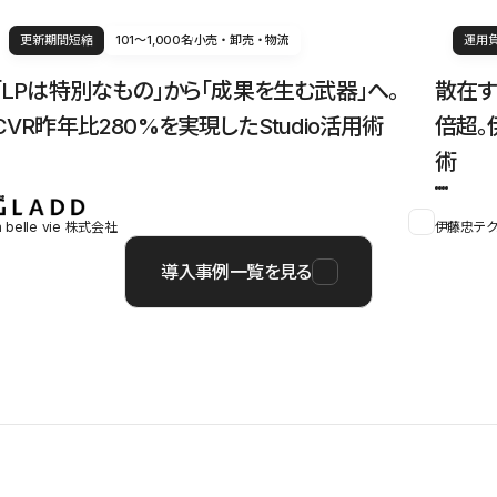
更新期間短縮
101〜1,000名
小売・卸売・物流
運用
「LPは特別なもの」から「成果を生む武器」へ。
散在す
CVR昨年比280%を実現したStudio活用術
倍超。
術
a belle vie 株式会社
伊藤忠テク
導入事例一覧を見る