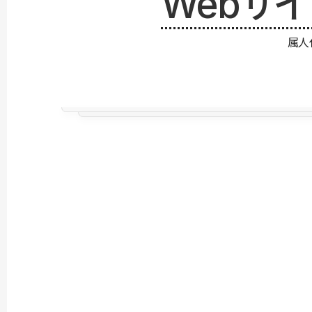
Webサ
属人