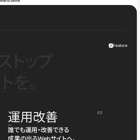
Feature
ストップ
トを。
運用改善
03
誰でも運用・改善できる
成果の出るWebサイトへ。