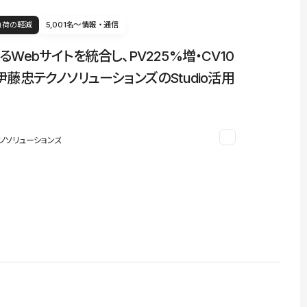
負荷の軽減
5,001名〜
情報・通信
るWebサイトを統合し、PV225%増・CV10
伊藤忠テクノソリューションズのStudio活用
ノソリューションズ