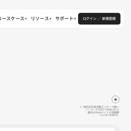
ユースケース
リソース
サポート
ログイン ／ 新規登録
・エンタープライズ
ス
相談窓口
学習コンテンツ
目的に沿ったサポートコンテンツを探す
 Store
Studio Academy
社
よくある質問
ートから始める
公式YouTubeの動画で学ぶ
採用
導入にあたってよくある質問を探す
理店・コンサル
o Showcase
全国ワークショップ
ヘルプセンター
を見る
基本操作を学ぶイベントを探す
トアップ
操作や機能に関するマニュアルを探す
 Community
セミナー
システムステータス
同士で繋がり知見を深める
技術向上に役立つイベントを探す
不具合・障害情報を確認する
 Experts
C
作会社を探す
※ 株式会社東京商工リサーチ調べ
ノーコードCMSで作成された
国内のWebサイトの実績数
 Blog
（2025年12月末時点）
見る
s New