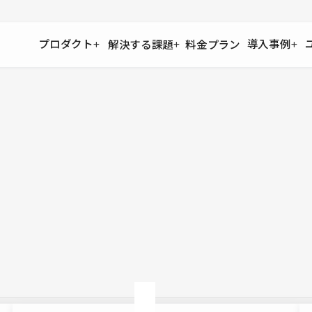
プロダクト
導入事例
解決する課題
料金プラン
運用
より自在に
事例インタビュー
大企業
リソー
お客様からの声をご紹介
サイト運用
Figma to Studio
Studio
制作会
導入企業
安心のバックアップや権限管理
デザインを一瞬でWebサイトに
テンプレ
様々な規模・業種の企業が
広告代
セキュリティ
Lottie for Studio
Studi
Studio Showcase
サイトの安全を守る仕組み
より豊かなアニメーション表現
制作事例
スター
Studioサイトギャラリー
ワークスペース
アクセシビリティ
Studio
複数プロジェクトを一括管理
Webサイトをすべての人に
飲食店
ユーザー
Studio
小売・E
Web制
Studio
ブログを
What'