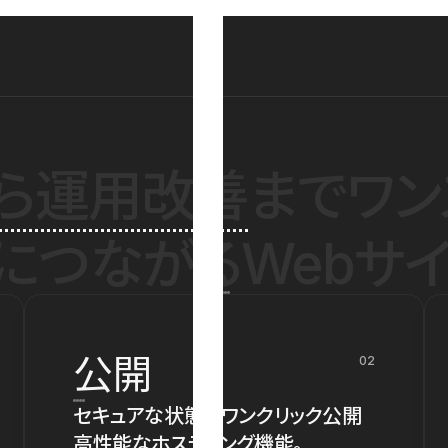
ら運用改善
までワン
につながるWebサイ
公開
02
セキュアな状態でワンクリック公開
高性能なホスティング機能。