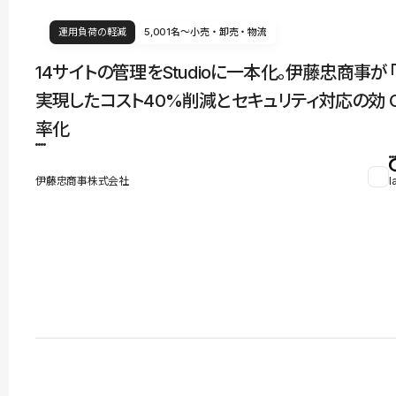
運用負荷の軽減
5,001名〜
小売・卸売・物流
14サイトの管理をStudioに一本化。伊藤忠商事が
実現したコスト40%削減とセキュリティ対応の効
率化
伊藤忠商事株式会社
l