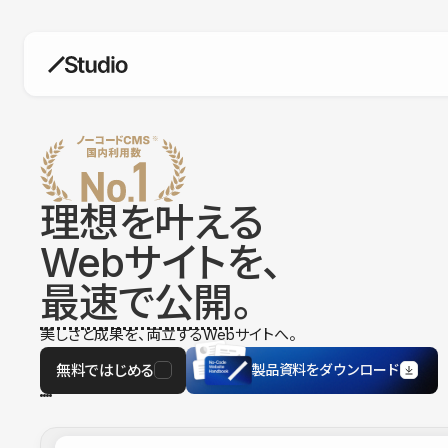
構築
デザインエディタ
コードを書かずにデザイン自体を自
在に
理想を叶える
CMS
Webサイトを、
柔軟なコンテンツ管理システム
最速で公開
。
フォーム
フォーム設置もノーコードで完結
美しさと成果を、両立するWebサイトへ。
SEO
検索エンジン向けの設定項目も充実
無料ではじめる
製品資料をダウンロード