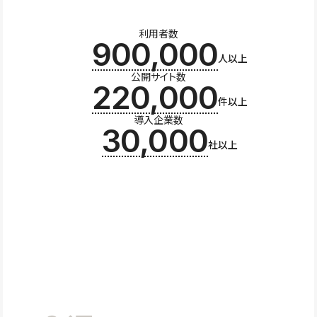
利用者数
900,000
人以上
公開サイト数
220,000
件以上
導入企業数
30,000
社以上