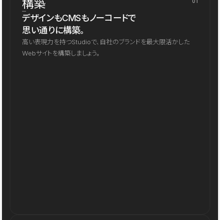
構築
01
デザインもCMSもノーコードで
思い通りに構築。
高い表現力を持つStudioで、自社のブランドを最大限活かした
Webサイトを構築しましょう。