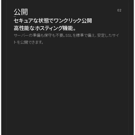
公開
02
セキュアな状態でワンクリック公開
高性能なホスティング機能。
サーバーの準備も保守も不要。SSLを標準で備え、安定したサイ
トを公開できます。