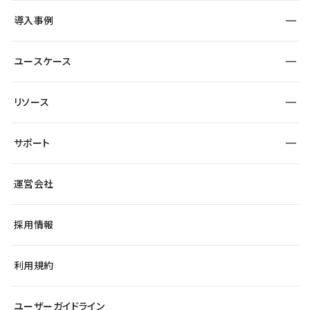
SEO
採用サイト
導入事例
運用
サービスサイト
サイト運用
事例インタビュー
業種から探す
ユースケース
セキュリティ
導入企業
宿泊・レジャー
大企業・エンタープライズ
ワークスペース
サイト制作事例
エンタメ
リソース
より自在に
制作会社
自治体
テンプレートを探す
Figma to Studio
広告代理店・コンサル
サポート
課題から探す
制作会社を探す
Lottie for Studio
スタートアップ
マーケターでのLP運用
総合窓口
サイト制作事例
アクセシビリティ
運営会社
飲食店
よくある質問
WordPressからの移行
ブログ
ヘルプセンター
小売・EC
サイト導線の変更
最新情報
採用情報
システムステータス
Studio Community
学習コンテンツ
利用規約
公式YouTube
全国ワークショップ
ユーザーガイドライン