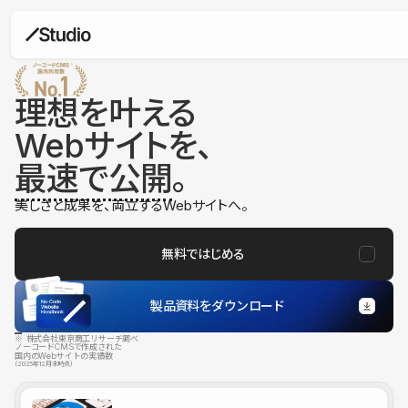
理想を叶える
Webサイトを、
最速で公開
。
美しさと成果を、両立するWebサイトへ。
無料ではじめる
製品資料をダウンロード
※ 株式会社東京商工リサーチ調べ
ノーコードCMSで作成された
国内のWebサイトの実績数
（2025年12月末時点）