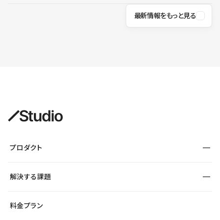
最新情報をもっと見る
プロダクト
構築
解決する課題
デザインエディタ
CMS
サイト種別から探す
料金プラン
コーポレートサイト
フォーム