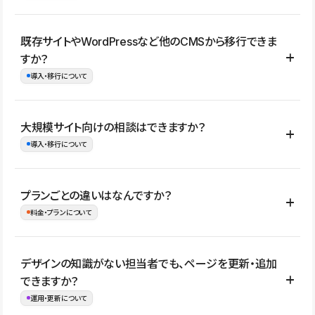
コーポレートサイト、サービスサイト、LP、採用サイト、ブロ
既存サイトやWordPressなど他のCMSから移行できま
グ・メディア、イベントサイト、店舗・商品紹介サイト、ポートフ
すか？
ォリオなど幅広く制作できます。
導入・移行について
制作事例はこちら
はい。既存サイトの構成やコンテンツ、URLを整理したうえで、
大規模サイト向けの相談はできますか？
Studio上に再構築する形で移行できます。 WordPressの場合は、
導入・移行について
XMLファイルを使って投稿記事や固定ページ、カテゴリー、タグな
どの一部データをStudio CMSへインポートできます。ただし、サ
はい。アクセス規模が大きいサイトや、複数部門での運用、権限管
プランごとの違いはなんですか？
イト全体のデザインや設定がそのまま移行されるわけではないた
理、セキュリティ確認、既存システムとの連携など、個別の要件が
料金・プランについて
め、移行後にページ構成やデザイン、CMS設計、URL・リダイレク
ある場合はご相談いただけます。サイトの規模や運用体制に応じ
ト設定などの確認が必要です。
て、適したプランや進め方をご案内します。要件が固まりきってい
公開ページ数、バージョン履歴の期間、CMS利用数の上限、権限
デザインの知識がない担当者でも、ページを更新・追加
ない段階でも、お問い合わせください。
管理の有無などがプランごとに異なります。詳しくは料金プランペ
できますか？
お問合せはこちら
ージをご覧ください。
運用・更新について
料金プランはこちら