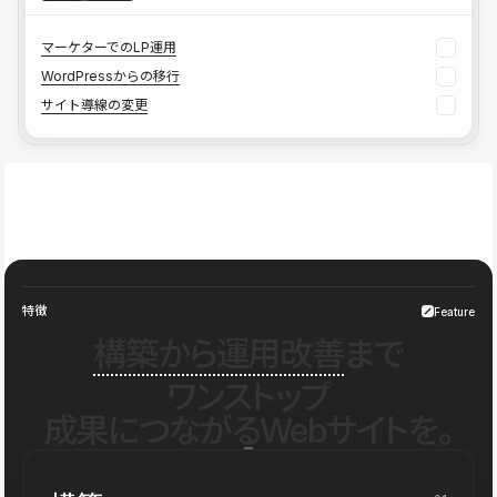
マーケターでのLP運用
WordPressからの移行
サイト導線の変更
特徴
Feature
構築から運用改善
まで
ワンストップ
成果につながるWebサイトを。