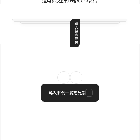
運用する企業が増えています。
導
入
後
の
成
果
導入事例一覧を見る