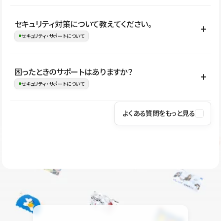
はい。CMSやコンポーネントを活用して更新範囲を設計しておく
セキュリティ対策について教えてください。
ことで、デザインを崩しにくい状態で運用できます。 さらにコン
セキュリティ・サポートについて
テンツ編集モードを使うと、編集できる範囲をテキスト・画像・ア
イコンなどに絞れるため、担当者ごとの見た目のばらつきを抑え
Studioでは、公開サイトやサービスを安全に利用できるよう、通信
困ったときのサポートはありますか？
ながらレイアウトに影響を与えずに更新作業を進めやすくなりま
の暗号化、データ保護、アクセス管理、脆弱性対策など、複数の観
セキュリティ・サポートについて
す。
点からセキュリティ対策を行っています。Studioで公開したサイト
はSSL/TLSによる通信暗号化に対応しており、悪質なスクリプトの
よくある質問をもっと見る
操作方法や機能については、ヘルプセンターでご確認いただけま
実行制限や、不正アクセス・攻撃への対策も実施しています。
す。編集、公開、CMS、フォーム、ドメイン設定など、目的に合
Studioのセキュリティ対策について
わせて記事を検索できます。有人サポート（チャット）は Mini プ
ラン以上のご契約プロジェクトでご利用いただけます。そのほか、
ユーザー同士で質問・相談できるコミュニティもご利用ください。
ヘルプセンターはこちら