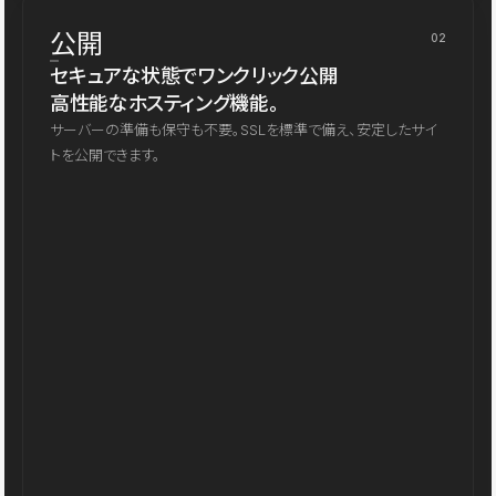
公開
02
セキュアな状態でワンクリック公開
高性能なホスティング機能。
サーバーの準備も保守も不要。SSLを標準で備え、安定したサイ
トを公開できます。