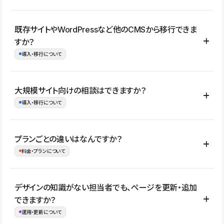
コーポレートサイト、サービスサイト、LP、採用サイト、ブロ
既存サイトやWordPressなど他のCMSから移行できま
グ・メディア、イベントサイト、店舗・商品紹介サイト、ポートフ
すか？
ォリオなど幅広く制作できます。
導入・移行について
制作事例はこちら
はい。既存サイトの構成やコンテンツ、URLを整理したうえで、
大規模サイト向けの相談はできますか？
Studio上に再構築する形で移行できます。 WordPressの場合は、
導入・移行について
XMLファイルを使って投稿記事や固定ページ、カテゴリー、タグな
どの一部データをStudio CMSへインポートできます。ただし、サ
はい。アクセス規模が大きいサイトや、複数部門での運用、権限管
プランごとの違いはなんですか？
イト全体のデザインや設定がそのまま移行されるわけではないた
理、セキュリティ確認、既存システムとの連携など、個別の要件が
料金・プランについて
め、移行後にページ構成やデザイン、CMS設計、URL・リダイレク
ある場合はご相談いただけます。サイトの規模や運用体制に応じ
ト設定などの確認が必要です。
て、適したプランや進め方をご案内します。要件が固まりきってい
公開ページ数、バージョン履歴の期間、CMS利用数の上限、権限
デザインの知識がない担当者でも、ページを更新・追加
ない段階でも、お問い合わせください。
管理の有無などがプランごとに異なります。詳しくは料金プランペ
できますか？
お問合せはこちら
ージをご覧ください。
運用・更新について
料金プランはこちら