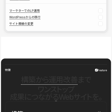
マーケターでのLP運用
WordPressからの移行
サイト導線の変更
特徴
Feature
構築から運用改善
まで
ワンストップ
成果につながるWebサイトを。