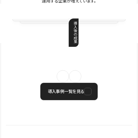
運用する企業が増えています。
導
入
後
の
成
果
導入事例一覧を見る