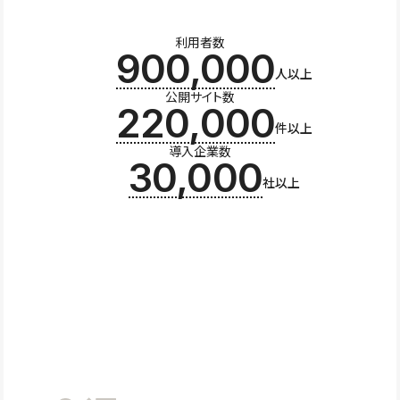
利用者数
900,000
人以上
公開サイト数
220,000
件以上
導入企業数
30,000
社以上