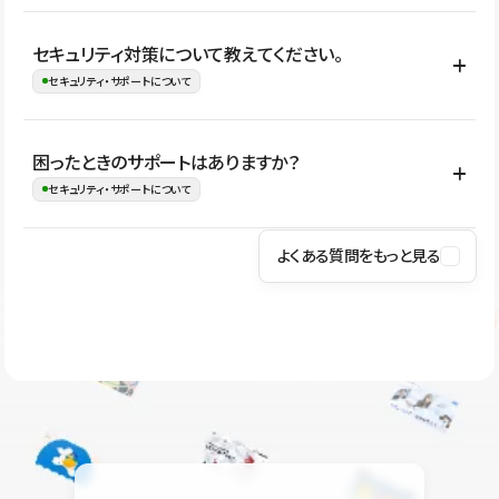
はい。CMSやコンポーネントを活用して更新範囲を設計しておく
セキュリティ対策について教えてください。
ことで、デザインを崩しにくい状態で運用できます。 さらにコン
セキュリティ・サポートについて
テンツ編集モードを使うと、編集できる範囲をテキスト・画像・ア
イコンなどに絞れるため、担当者ごとの見た目のばらつきを抑え
Studioでは、公開サイトやサービスを安全に利用できるよう、通信
困ったときのサポートはありますか？
ながらレイアウトに影響を与えずに更新作業を進めやすくなりま
の暗号化、データ保護、アクセス管理、脆弱性対策など、複数の観
セキュリティ・サポートについて
す。
点からセキュリティ対策を行っています。Studioで公開したサイト
はSSL/TLSによる通信暗号化に対応しており、悪質なスクリプトの
よくある質問をもっと見る
操作方法や機能については、ヘルプセンターでご確認いただけま
実行制限や、不正アクセス・攻撃への対策も実施しています。
す。編集、公開、CMS、フォーム、ドメイン設定など、目的に合
Studioのセキュリティ対策について
わせて記事を検索できます。有人サポート（チャット）は Mini プ
ラン以上のご契約プロジェクトでご利用いただけます。そのほか、
ユーザー同士で質問・相談できるコミュニティもご利用ください。
ヘルプセンターはこちら