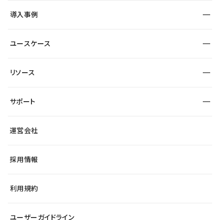
SEO
採用サイト
導入事例
運用
サービスサイト
サイト運用
事例インタビュー
業種から探す
ユースケース
セキュリティ
導入企業
宿泊・レジャー
大企業・エンタープライズ
ワークスペース
サイト制作事例
エンタメ
リソース
より自在に
制作会社
自治体
テンプレートを探す
Figma to Studio
広告代理店・コンサル
サポート
課題から探す
制作会社を探す
Lottie for Studio
スタートアップ
マーケターでのLP運用
総合窓口
サイト制作事例
アクセシビリティ
運営会社
飲食店
よくある質問
WordPressからの移行
ブログ
ヘルプセンター
小売・EC
サイト導線の変更
最新情報
採用情報
システムステータス
Studio Community
学習コンテンツ
利用規約
公式YouTube
全国ワークショップ
ユーザーガイドライン