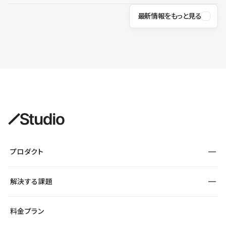
最新情報をもっと見る
プロダクト
構築
解決する課題
デザインエディタ
CMS
サイト種別から探す
料金プラン
コーポレートサイト
フォーム