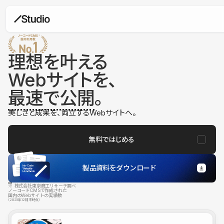
理想を叶える
Webサイトを、
最速で公開
。
美しさと成果を、両立するWebサイトへ。
無料ではじめる
製品資料をダウンロード
※ 株式会社東京商工リサーチ調べ
ノーコードCMSで作成された
国内のWebサイトの実績数
（2025年12月末時点）