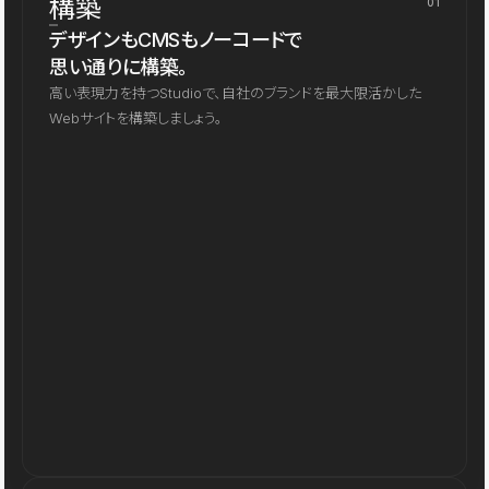
構築
01
デザインもCMSもノーコードで
思い通りに構築。
高い表現力を持つStudioで、自社のブランドを最大限活かした
Webサイトを構築しましょう。