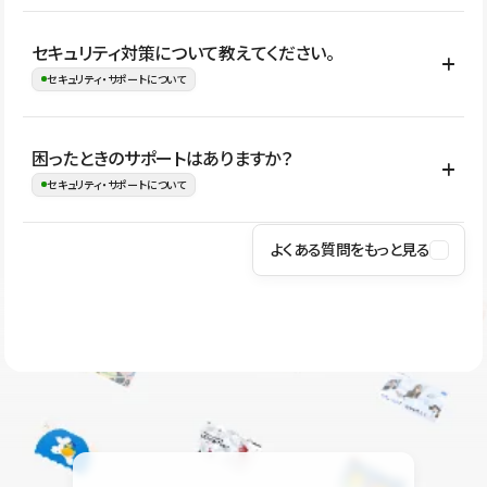
はい。CMSやコンポーネントを活用して更新範囲を設計しておく
セキュリティ対策について教えてください。
ことで、デザインを崩しにくい状態で運用できます。 さらにコン
セキュリティ・サポートについて
テンツ編集モードを使うと、編集できる範囲をテキスト・画像・ア
イコンなどに絞れるため、担当者ごとの見た目のばらつきを抑え
Studioでは、公開サイトやサービスを安全に利用できるよう、通信
困ったときのサポートはありますか？
ながらレイアウトに影響を与えずに更新作業を進めやすくなりま
の暗号化、データ保護、アクセス管理、脆弱性対策など、複数の観
セキュリティ・サポートについて
す。
点からセキュリティ対策を行っています。Studioで公開したサイト
はSSL/TLSによる通信暗号化に対応しており、悪質なスクリプトの
よくある質問をもっと見る
操作方法や機能については、ヘルプセンターでご確認いただけま
実行制限や、不正アクセス・攻撃への対策も実施しています。
す。編集、公開、CMS、フォーム、ドメイン設定など、目的に合
Studioのセキュリティ対策について
わせて記事を検索できます。有人サポート（チャット）は Mini プ
ラン以上のご契約プロジェクトでご利用いただけます。そのほか、
ユーザー同士で質問・相談できるコミュニティもご利用ください。
ヘルプセンターはこちら