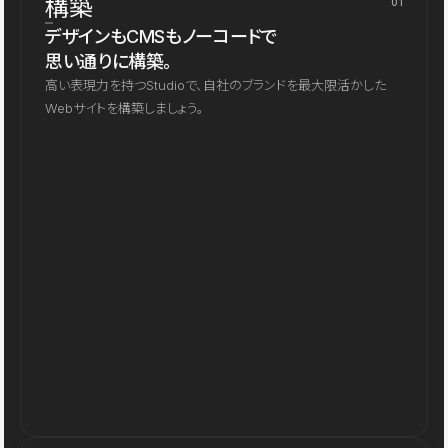
構築
01
デザインもCMSもノーコードで
思い通りに構築。
高い表現力を持つStudioで、自社のブランドを最大限活かした
Webサイトを構築しましょう。