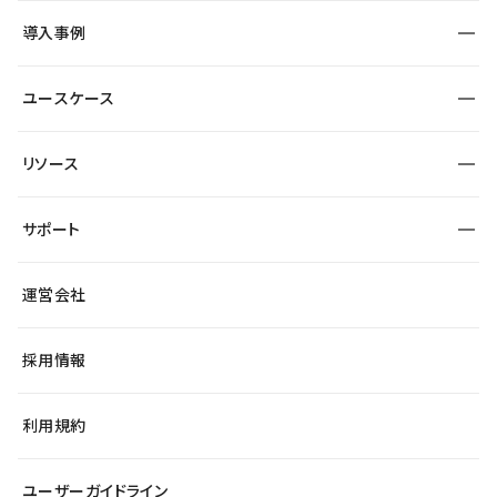
SEO
採用サイト
導入事例
運用
サービスサイト
サイト運用
事例インタビュー
業種から探す
ユースケース
セキュリティ
導入企業
宿泊・レジャー
大企業・エンタープライズ
ワークスペース
サイト制作事例
エンタメ
リソース
より自在に
制作会社
自治体
テンプレートを探す
Figma to Studio
広告代理店・コンサル
サポート
課題から探す
制作会社を探す
Lottie for Studio
スタートアップ
マーケターでのLP運用
総合窓口
サイト制作事例
アクセシビリティ
運営会社
飲食店
よくある質問
WordPressからの移行
ブログ
ヘルプセンター
小売・EC
サイト導線の変更
最新情報
採用情報
システムステータス
Studio Community
学習コンテンツ
利用規約
公式YouTube
全国ワークショップ
ユーザーガイドライン