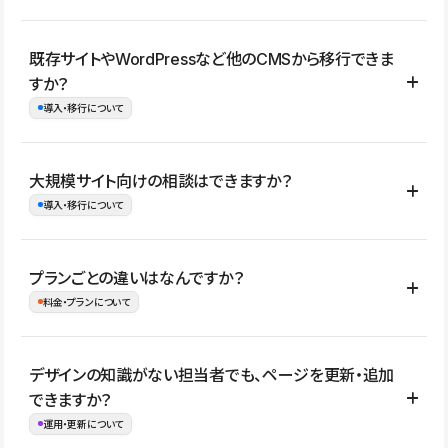
コーポレートサイト、サービスサイト、LP、採用サイト、ブロ
既存サイトやWordPressなど他のCMSから移行できま
グ・メディア、イベントサイト、店舗・商品紹介サイト、ポートフ
すか？
ォリオなど幅広く制作できます。
導入・移行について
制作事例はこちら
はい。既存サイトの構成やコンテンツ、URLを整理したうえで、
大規模サイト向けの相談はできますか？
Studio上に再構築する形で移行できます。 WordPressの場合は、
導入・移行について
XMLファイルを使って投稿記事や固定ページ、カテゴリー、タグな
どの一部データをStudio CMSへインポートできます。ただし、サ
はい。アクセス規模が大きいサイトや、複数部門での運用、権限管
プランごとの違いはなんですか？
イト全体のデザインや設定がそのまま移行されるわけではないた
理、セキュリティ確認、既存システムとの連携など、個別の要件が
料金・プランについて
め、移行後にページ構成やデザイン、CMS設計、URL・リダイレク
ある場合はご相談いただけます。サイトの規模や運用体制に応じ
ト設定などの確認が必要です。
て、適したプランや進め方をご案内します。要件が固まりきってい
公開ページ数、バージョン履歴の期間、CMS利用数の上限、権限
デザインの知識がない担当者でも、ページを更新・追加
ない段階でも、お問い合わせください。
管理の有無などがプランごとに異なります。詳しくは料金プランペ
できますか？
お問合せはこちら
ージをご覧ください。
運用・更新について
料金プランはこちら