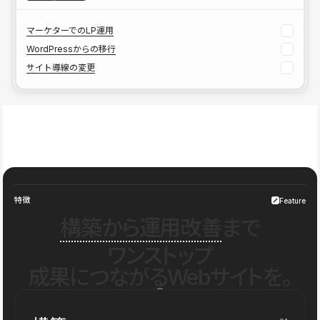
マーケターでのLP運用
WordPressからの移行
サイト導線の変更
特徴
Feature
構築から運用改善
まで
ワンストップ
成果につながるWebサイトを。