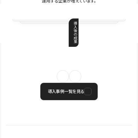
運用する企業が増えています。
導
入
後
の
成
果
導入事例一覧を見る