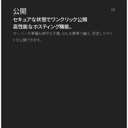
公開
02
セキュアな状態でワンクリック公開
高性能なホスティング機能。
サーバーの準備も保守も不要。SSLを標準で備え、安定したサイ
トを公開できます。