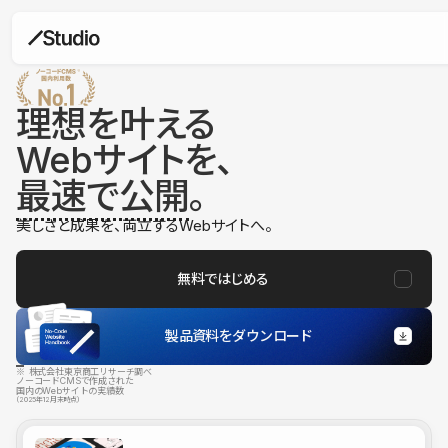
理想を叶える
Webサイトを、
最速で公開
。
美しさと成果を、両立するWebサイトへ。
無料ではじめる
製品資料をダウンロード
※ 株式会社東京商工リサーチ調べ
ノーコードCMSで作成された
国内のWebサイトの実績数
（2025年12月末時点）