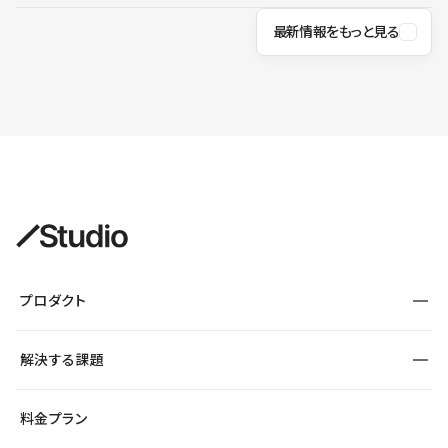
最新情報をもっと見る
プロダクト
構築
解決する課題
デザインエディタ
CMS
サイト種別から探す
料金プラン
コーポレートサイト
フォーム