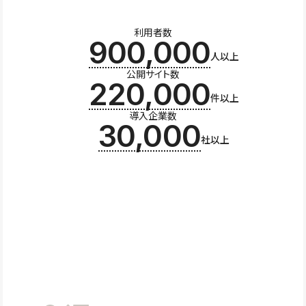
利用者数
900,000
人以上
公開サイト数
220,000
件以上
導入企業数
30,000
社以上