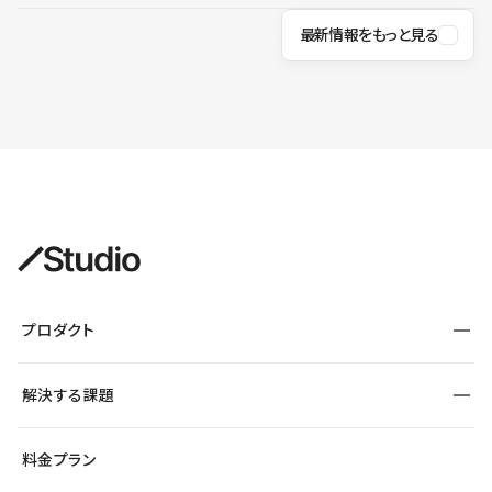
最新情報をもっと見る
プロダクト
構築
解決する課題
デザインエディタ
CMS
サイト種別から探す
料金プラン
コーポレートサイト
フォーム