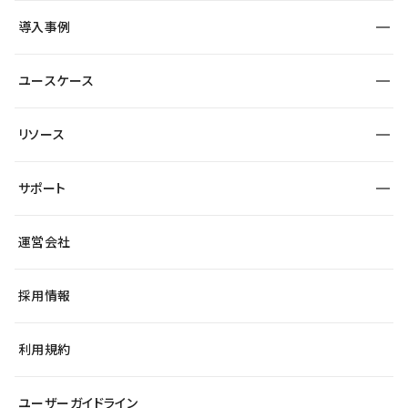
SEO
採用サイト
導入事例
運用
サービスサイト
サイト運用
事例インタビュー
業種から探す
ユースケース
セキュリティ
導入企業
宿泊・レジャー
大企業・エンタープライズ
ワークスペース
サイト制作事例
エンタメ
リソース
より自在に
制作会社
自治体
テンプレートを探す
Figma to Studio
広告代理店・コンサル
サポート
課題から探す
制作会社を探す
Lottie for Studio
スタートアップ
マーケターでのLP運用
総合窓口
サイト制作事例
アクセシビリティ
運営会社
飲食店
よくある質問
WordPressからの移行
ブログ
ヘルプセンター
小売・EC
サイト導線の変更
最新情報
採用情報
システムステータス
Studio Community
学習コンテンツ
利用規約
公式YouTube
全国ワークショップ
ユーザーガイドライン