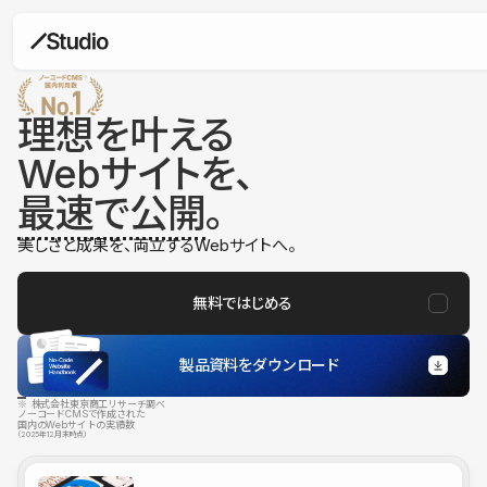
理想を叶える
Webサイトを、
最速で公開
。
美しさと成果を、両立するWebサイトへ。
無料ではじめる
製品資料をダウンロード
※ 株式会社東京商工リサーチ調べ
ノーコードCMSで作成された
国内のWebサイトの実績数
（2025年12月末時点）