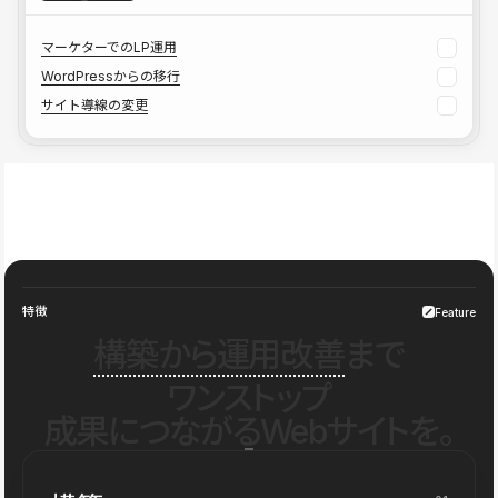
マーケターでのLP運用
WordPressからの移行
サイト導線の変更
特徴
Feature
構築から運用改善
まで
ワンストップ
成果につながるWebサイトを。