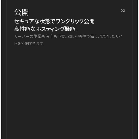
公開
02
セキュアな状態でワンクリック公開
高性能なホスティング機能。
サーバーの準備も保守も不要。SSLを標準で備え、安定したサイ
トを公開できます。