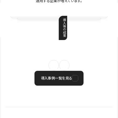
運用する企業が増えています。
導
入
後
の
成
果
導入事例一覧を見る