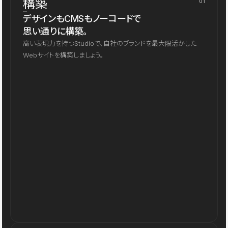
構築
01
デザインもCMSもノーコードで
思い通りに構築。
高い表現力を持つStudioで、自社のブランドを最大限活かした
Webサイトを構築しましょう。