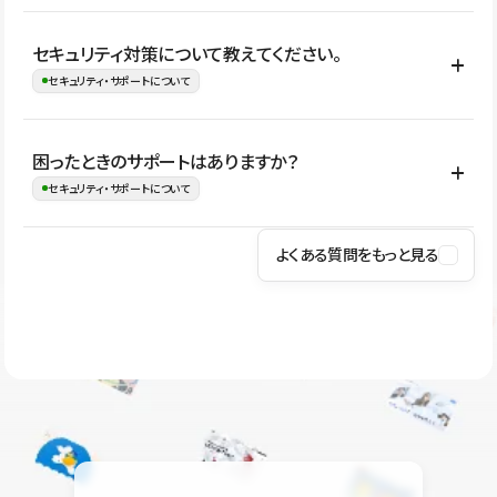
はい。CMSやコンポーネントを活用して更新範囲を設計しておく
セキュリティ対策について教えてください。
ことで、デザインを崩しにくい状態で運用できます。 さらにコン
セキュリティ・サポートについて
テンツ編集モードを使うと、編集できる範囲をテキスト・画像・ア
イコンなどに絞れるため、担当者ごとの見た目のばらつきを抑え
Studioでは、公開サイトやサービスを安全に利用できるよう、通信
困ったときのサポートはありますか？
ながらレイアウトに影響を与えずに更新作業を進めやすくなりま
の暗号化、データ保護、アクセス管理、脆弱性対策など、複数の観
セキュリティ・サポートについて
す。
点からセキュリティ対策を行っています。Studioで公開したサイト
はSSL/TLSによる通信暗号化に対応しており、悪質なスクリプトの
よくある質問をもっと見る
操作方法や機能については、ヘルプセンターでご確認いただけま
実行制限や、不正アクセス・攻撃への対策も実施しています。
す。編集、公開、CMS、フォーム、ドメイン設定など、目的に合
Studioのセキュリティ対策について
わせて記事を検索できます。有人サポート（チャット）は Mini プ
ラン以上のご契約プロジェクトでご利用いただけます。そのほか、
ユーザー同士で質問・相談できるコミュニティもご利用ください。
ヘルプセンターはこちら