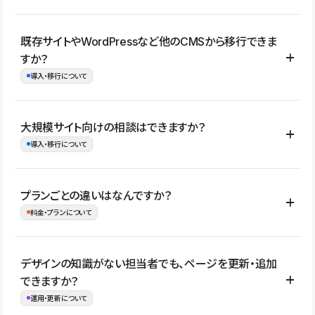
コーポレートサイト、サービスサイト、LP、採用サイト、ブロ
既存サイトやWordPressなど他のCMSから移行できま
グ・メディア、イベントサイト、店舗・商品紹介サイト、ポートフ
すか？
ォリオなど幅広く制作できます。
導入・移行について
制作事例はこちら
はい。既存サイトの構成やコンテンツ、URLを整理したうえで、
大規模サイト向けの相談はできますか？
Studio上に再構築する形で移行できます。 WordPressの場合は、
導入・移行について
XMLファイルを使って投稿記事や固定ページ、カテゴリー、タグな
どの一部データをStudio CMSへインポートできます。ただし、サ
はい。アクセス規模が大きいサイトや、複数部門での運用、権限管
プランごとの違いはなんですか？
イト全体のデザインや設定がそのまま移行されるわけではないた
理、セキュリティ確認、既存システムとの連携など、個別の要件が
料金・プランについて
め、移行後にページ構成やデザイン、CMS設計、URL・リダイレク
ある場合はご相談いただけます。サイトの規模や運用体制に応じ
ト設定などの確認が必要です。
て、適したプランや進め方をご案内します。要件が固まりきってい
公開ページ数、バージョン履歴の期間、CMS利用数の上限、権限
デザインの知識がない担当者でも、ページを更新・追加
ない段階でも、お問い合わせください。
管理の有無などがプランごとに異なります。詳しくは料金プランペ
できますか？
お問合せはこちら
ージをご覧ください。
運用・更新について
料金プランはこちら