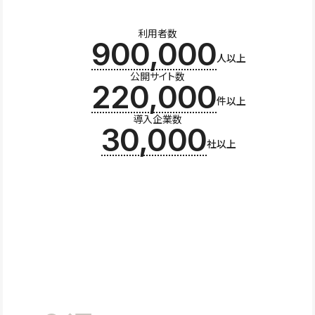
利用者数
900,000
人以上
公開サイト数
220,000
件以上
導入企業数
30,000
社以上