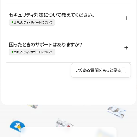
はい。CMSやコンポーネントを活用して更新範囲を設計しておく
セキュリティ対策について教えてください。
ことで、デザインを崩しにくい状態で運用できます。 さらにコン
セキュリティ・サポートについて
テンツ編集モードを使うと、編集できる範囲をテキスト・画像・ア
イコンなどに絞れるため、担当者ごとの見た目のばらつきを抑え
Studioでは、公開サイトやサービスを安全に利用できるよう、通信
困ったときのサポートはありますか？
ながらレイアウトに影響を与えずに更新作業を進めやすくなりま
の暗号化、データ保護、アクセス管理、脆弱性対策など、複数の観
セキュリティ・サポートについて
す。
点からセキュリティ対策を行っています。Studioで公開したサイト
はSSL/TLSによる通信暗号化に対応しており、悪質なスクリプトの
よくある質問をもっと見る
操作方法や機能については、ヘルプセンターでご確認いただけま
実行制限や、不正アクセス・攻撃への対策も実施しています。
す。編集、公開、CMS、フォーム、ドメイン設定など、目的に合
Studioのセキュリティ対策について
わせて記事を検索できます。有人サポート（チャット）は Mini プ
ラン以上のご契約プロジェクトでご利用いただけます。そのほか、
ユーザー同士で質問・相談できるコミュニティもご利用ください。
ヘルプセンターはこちら