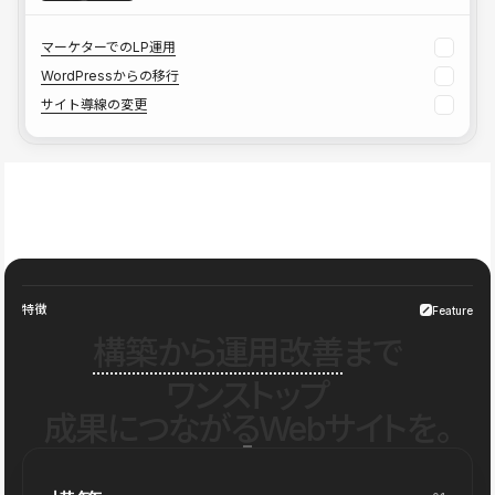
マーケターでのLP運用
WordPressからの移行
サイト導線の変更
特徴
Feature
構築から運用改善
まで
ワンストップ
成果につながるWebサイトを。