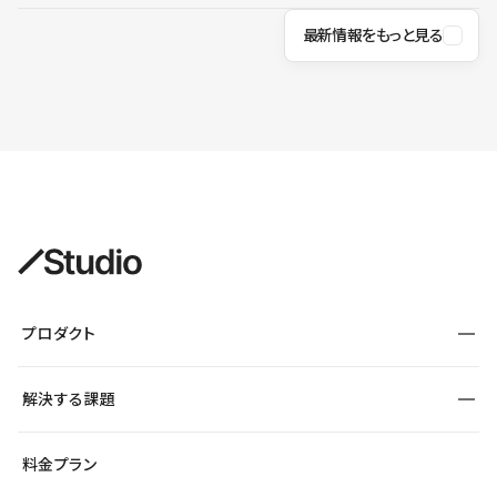
最新情報をもっと見る
プロダクト
構築
解決する課題
デザインエディタ
CMS
サイト種別から探す
料金プラン
コーポレートサイト
フォーム