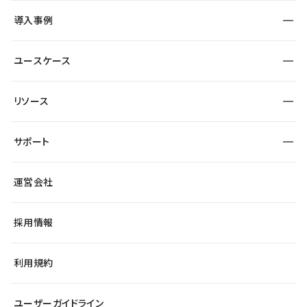
SEO
採用サイト
導入事例
運用
サービスサイト
サイト運用
事例インタビュー
業種から探す
ユースケース
セキュリティ
導入企業
宿泊・レジャー
大企業・エンタープライズ
ワークスペース
サイト制作事例
エンタメ
リソース
より自在に
制作会社
自治体
テンプレートを探す
Figma to Studio
広告代理店・コンサル
サポート
課題から探す
制作会社を探す
Lottie for Studio
スタートアップ
マーケターでのLP運用
総合窓口
サイト制作事例
アクセシビリティ
運営会社
飲食店
よくある質問
WordPressからの移行
ブログ
ヘルプセンター
小売・EC
サイト導線の変更
最新情報
採用情報
システムステータス
Studio Community
学習コンテンツ
利用規約
公式YouTube
全国ワークショップ
ユーザーガイドライン