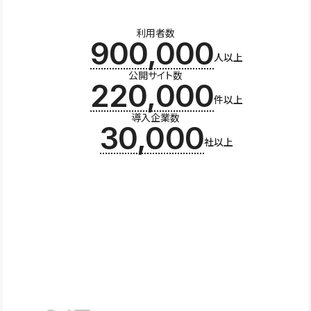
利用者数
900,000
人以上
公開サイト数
220,000
件以上
導入企業数
30,000
社以上