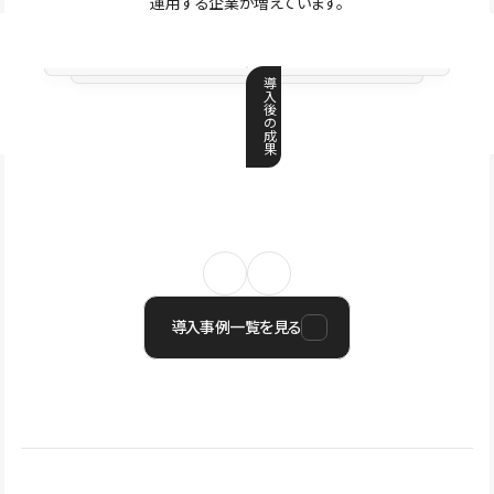
運用する企業が増えています。
導
入
後
の
成
果
導入事例一覧を見る