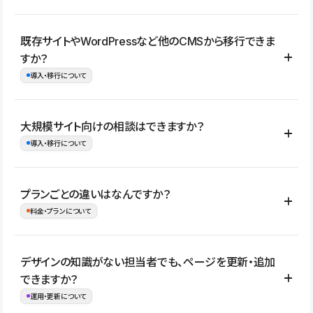
コーポレートサイト、サービスサイト、LP、採用サイト、ブロ
既存サイトやWordPressなど他のCMSから移行できま
グ・メディア、イベントサイト、店舗・商品紹介サイト、ポートフ
すか？
ォリオなど幅広く制作できます。
導入・移行について
制作事例はこちら
はい。既存サイトの構成やコンテンツ、URLを整理したうえで、
大規模サイト向けの相談はできますか？
Studio上に再構築する形で移行できます。 WordPressの場合は、
導入・移行について
XMLファイルを使って投稿記事や固定ページ、カテゴリー、タグな
どの一部データをStudio CMSへインポートできます。ただし、サ
はい。アクセス規模が大きいサイトや、複数部門での運用、権限管
プランごとの違いはなんですか？
イト全体のデザインや設定がそのまま移行されるわけではないた
理、セキュリティ確認、既存システムとの連携など、個別の要件が
料金・プランについて
め、移行後にページ構成やデザイン、CMS設計、URL・リダイレク
ある場合はご相談いただけます。サイトの規模や運用体制に応じ
ト設定などの確認が必要です。
て、適したプランや進め方をご案内します。要件が固まりきってい
公開ページ数、バージョン履歴の期間、CMS利用数の上限、権限
デザインの知識がない担当者でも、ページを更新・追加
ない段階でも、お問い合わせください。
管理の有無などがプランごとに異なります。詳しくは料金プランペ
できますか？
お問合せはこちら
ージをご覧ください。
運用・更新について
料金プランはこちら