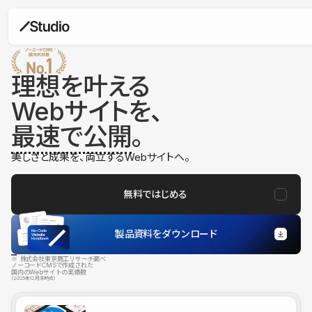
理想を叶える
Webサイトを、
最速で公開
。
美しさと成果を、両立するWebサイトへ。
無料ではじめる
製品資料をダウンロード
※ 株式会社東京商工リサーチ調べ
ノーコードCMSで作成された
国内のWebサイトの実績数
（2025年12月末時点）