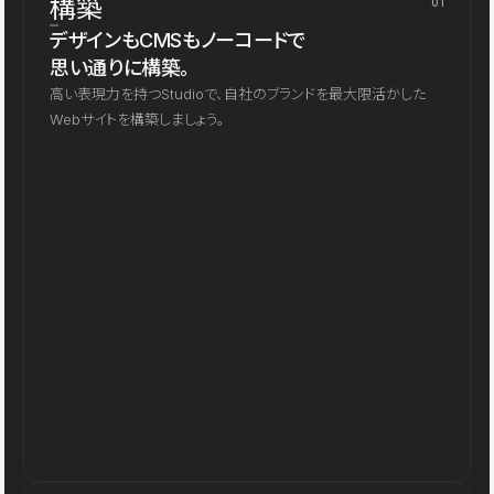
構築
01
デザインもCMSもノーコードで
思い通りに構築。
高い表現力を持つStudioで、自社のブランドを最大限活かした
Webサイトを構築しましょう。