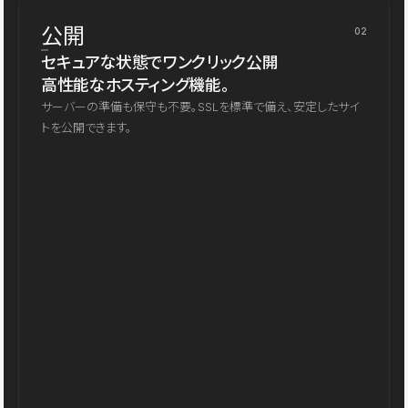
公開
02
セキュアな状態でワンクリック公開
高性能なホスティング機能。
サーバーの準備も保守も不要。SSLを標準で備え、安定したサイ
トを公開できます。