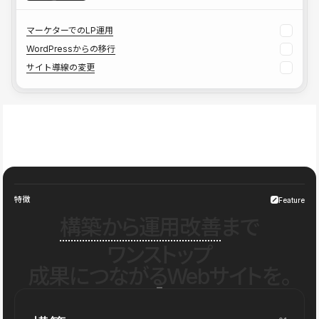
マーケターでのLP運用
WordPressからの移行
サイト導線の変更
特徴
Feature
構築から運用改善
まで
ワンストップ
成果につながるWebサイトを。