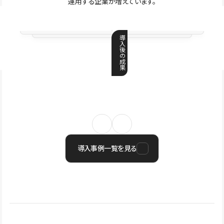
運用する企業が増えています。
導
入
後
の
成
果
導入事例一覧を見る