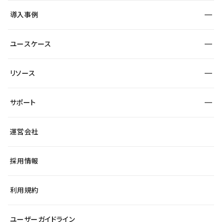
SEO
採用サイト
導入事例
運用
サービスサイト
サイト運用
事例インタビュー
業種から探す
ユースケース
セキュリティ
導入企業
宿泊・レジャー
大企業・エンタープライズ
ワークスペース
サイト制作事例
エンタメ
リソース
より自在に
制作会社
自治体
テンプレートを探す
Figma to Studio
広告代理店・コンサル
サポート
課題から探す
制作会社を探す
Lottie for Studio
スタートアップ
マーケターでのLP運用
総合窓口
サイト制作事例
アクセシビリティ
運営会社
飲食店
よくある質問
WordPressからの移行
ブログ
ヘルプセンター
小売・EC
サイト導線の変更
最新情報
採用情報
システムステータス
Studio Community
学習コンテンツ
利用規約
公式YouTube
全国ワークショップ
ユーザーガイドライン