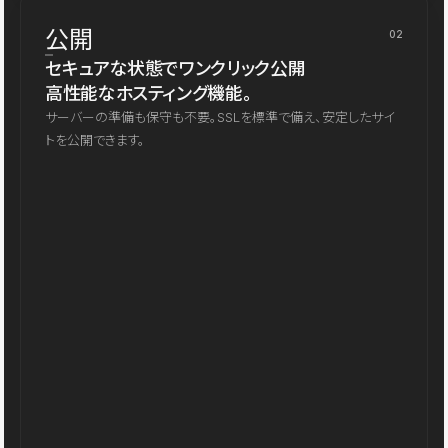
公開
02
セキュアな状態でワンクリック公開
高性能なホスティング機能。
サーバーの準備も保守も不要。SSLを標準で備え、安定したサイ
トを公開できます。