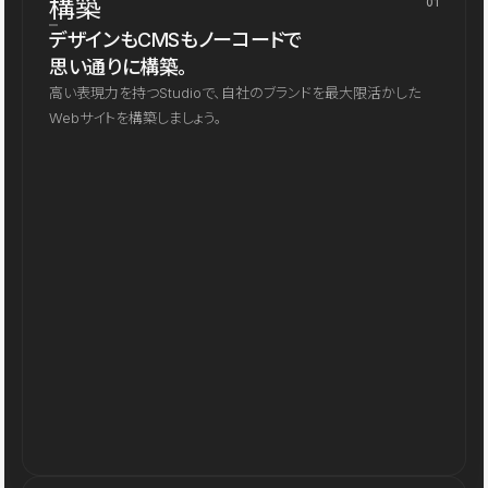
構築
01
デザインもCMSもノーコードで
思い通りに構築。
高い表現力を持つStudioで、自社のブランドを最大限活かした
Webサイトを構築しましょう。