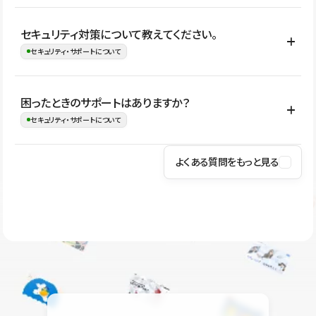
はい。CMSやコンポーネントを活用して更新範囲を設計しておく
セキュリティ対策について教えてください。
ことで、デザインを崩しにくい状態で運用できます。 さらにコン
セキュリティ・サポートについて
テンツ編集モードを使うと、編集できる範囲をテキスト・画像・ア
イコンなどに絞れるため、担当者ごとの見た目のばらつきを抑え
Studioでは、公開サイトやサービスを安全に利用できるよう、通信
困ったときのサポートはありますか？
ながらレイアウトに影響を与えずに更新作業を進めやすくなりま
の暗号化、データ保護、アクセス管理、脆弱性対策など、複数の観
セキュリティ・サポートについて
す。
点からセキュリティ対策を行っています。Studioで公開したサイト
はSSL/TLSによる通信暗号化に対応しており、悪質なスクリプトの
よくある質問をもっと見る
操作方法や機能については、ヘルプセンターでご確認いただけま
実行制限や、不正アクセス・攻撃への対策も実施しています。
す。編集、公開、CMS、フォーム、ドメイン設定など、目的に合
Studioのセキュリティ対策について
わせて記事を検索できます。有人サポート（チャット）は Mini プ
ラン以上のご契約プロジェクトでご利用いただけます。そのほか、
ユーザー同士で質問・相談できるコミュニティもご利用ください。
ヘルプセンターはこちら