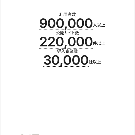
利用者数
900,000
人以上
公開サイト数
220,000
件以上
導入企業数
30,000
社以上