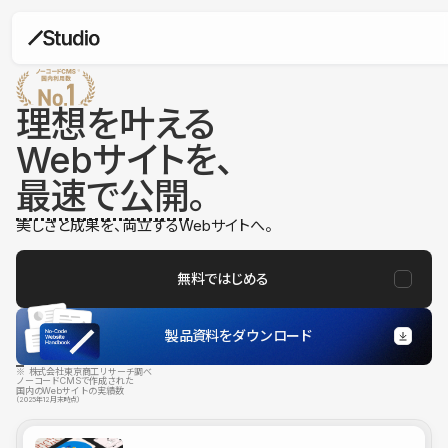
理想を叶える
Webサイトを、
最速で公開
。
美しさと成果を、両立するWebサイトへ。
無料ではじめる
製品資料をダウンロード
※ 株式会社東京商工リサーチ調べ
ノーコードCMSで作成された
国内のWebサイトの実績数
（2025年12月末時点）