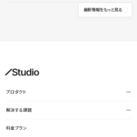
最新情報をもっと見る
プロダクト
構築
解決する課題
デザインエディタ
CMS
サイト種別から探す
料金プラン
コーポレートサイト
フォーム