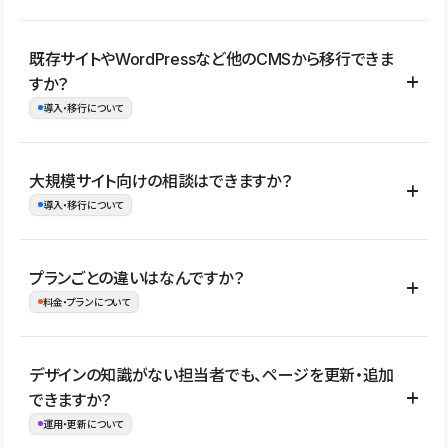
コーポレートサイト、サービスサイト、LP、採用サイト、ブロ
既存サイトやWordPressなど他のCMSから移行できま
グ・メディア、イベントサイト、店舗・商品紹介サイト、ポートフ
すか？
ォリオなど幅広く制作できます。
導入・移行について
制作事例はこちら
はい。既存サイトの構成やコンテンツ、URLを整理したうえで、
大規模サイト向けの相談はできますか？
Studio上に再構築する形で移行できます。 WordPressの場合は、
導入・移行について
XMLファイルを使って投稿記事や固定ページ、カテゴリー、タグな
どの一部データをStudio CMSへインポートできます。ただし、サ
はい。アクセス規模が大きいサイトや、複数部門での運用、権限管
プランごとの違いはなんですか？
イト全体のデザインや設定がそのまま移行されるわけではないた
理、セキュリティ確認、既存システムとの連携など、個別の要件が
料金・プランについて
め、移行後にページ構成やデザイン、CMS設計、URL・リダイレク
ある場合はご相談いただけます。サイトの規模や運用体制に応じ
ト設定などの確認が必要です。
て、適したプランや進め方をご案内します。要件が固まりきってい
公開ページ数、バージョン履歴の期間、CMS利用数の上限、権限
デザインの知識がない担当者でも、ページを更新・追加
ない段階でも、お問い合わせください。
管理の有無などがプランごとに異なります。詳しくは料金プランペ
できますか？
お問合せはこちら
ージをご覧ください。
運用・更新について
料金プランはこちら