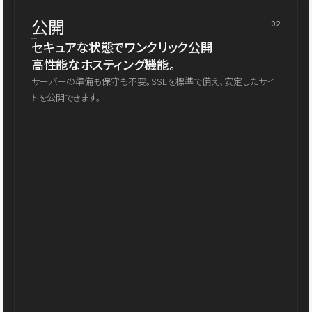
公開
02
セキュアな状態でワンクリック公開
高性能なホスティング機能。
サーバーの準備も保守も不要。SSLを標準で備え、安定したサイ
トを公開できます。