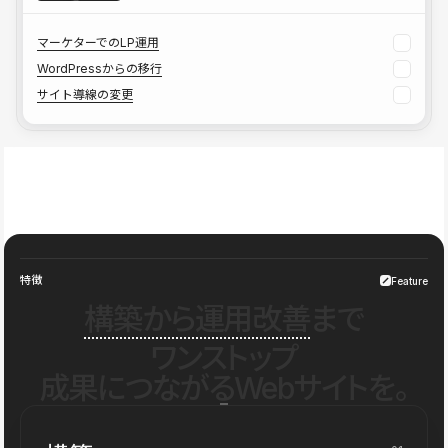
マーケターでのLP運用
WordPressからの移行
サイト導線の変更
特徴
Feature
構築から運用改善
まで
ワンストップ
成果につながるWebサイトを。