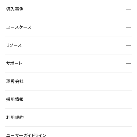
SEO
採用サイト
導入事例
運用
サービスサイト
サイト運用
事例インタビュー
業種から探す
ユースケース
セキュリティ
導入企業
宿泊・レジャー
大企業・エンタープライズ
ワークスペース
サイト制作事例
エンタメ
リソース
より自在に
制作会社
自治体
テンプレートを探す
Figma to Studio
広告代理店・コンサル
サポート
課題から探す
制作会社を探す
Lottie for Studio
スタートアップ
マーケターでのLP運用
総合窓口
サイト制作事例
アクセシビリティ
運営会社
飲食店
よくある質問
WordPressからの移行
ブログ
ヘルプセンター
小売・EC
サイト導線の変更
最新情報
採用情報
システムステータス
Studio Community
学習コンテンツ
利用規約
公式YouTube
全国ワークショップ
ユーザーガイドライン