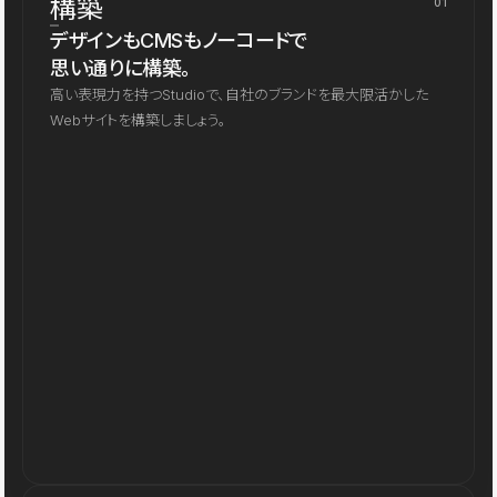
構築
01
デザインもCMSもノーコードで
思い通りに構築。
高い表現力を持つStudioで、自社のブランドを最大限活かした
Webサイトを構築しましょう。