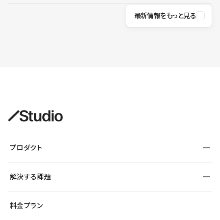
最新情報をもっと見る
プロダクト
構築
解決する課題
デザインエディタ
CMS
サイト種別から探す
料金プラン
コーポレートサイト
フォーム