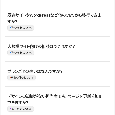
コーポレートサイト、サービスサイト、LP、採用サイト、ブロ
既存サイトやWordPressなど他のCMSから移行できま
グ・メディア、イベントサイト、店舗・商品紹介サイト、ポートフ
すか？
ォリオなど幅広く制作できます。
導入・移行について
制作事例はこちら
はい。既存サイトの構成やコンテンツ、URLを整理したうえで、
大規模サイト向けの相談はできますか？
Studio上に再構築する形で移行できます。 WordPressの場合は、
導入・移行について
XMLファイルを使って投稿記事や固定ページ、カテゴリー、タグな
どの一部データをStudio CMSへインポートできます。ただし、サ
はい。アクセス規模が大きいサイトや、複数部門での運用、権限管
プランごとの違いはなんですか？
イト全体のデザインや設定がそのまま移行されるわけではないた
理、セキュリティ確認、既存システムとの連携など、個別の要件が
料金・プランについて
め、移行後にページ構成やデザイン、CMS設計、URL・リダイレク
ある場合はご相談いただけます。サイトの規模や運用体制に応じ
ト設定などの確認が必要です。
て、適したプランや進め方をご案内します。要件が固まりきってい
公開ページ数、バージョン履歴の期間、CMS利用数の上限、権限
デザインの知識がない担当者でも、ページを更新・追加
ない段階でも、お問い合わせください。
管理の有無などがプランごとに異なります。詳しくは料金プランペ
できますか？
お問合せはこちら
ージをご覧ください。
運用・更新について
料金プランはこちら