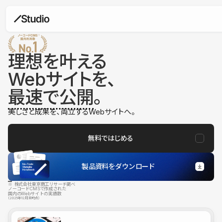
理想を叶える
Webサイトを、
最速で公開
。
美しさと成果を、両立するWebサイトへ。
無料ではじめる
製品資料をダウンロード
※ 株式会社東京商工リサーチ調べ
ノーコードCMSで作成された
国内のWebサイトの実績数
（2025年12月末時点）