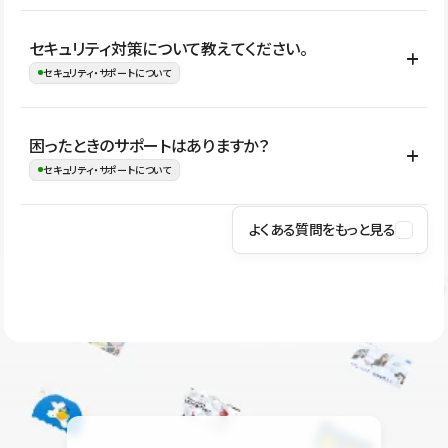
はい。CMSやコンポーネントを活用して更新範囲を設計しておく
セキュリティ対策について教えてください。
ことで、デザインを崩しにくい状態で運用できます。 さらにコン
セキュリティ・サポートについて
テンツ編集モードを使うと、編集できる範囲をテキスト・画像・ア
イコンなどに絞れるため、担当者ごとの見た目のばらつきを抑え
Studioでは、公開サイトやサービスを安全に利用できるよう、通信
困ったときのサポートはありますか？
ながらレイアウトに影響を与えずに更新作業を進めやすくなりま
の暗号化、データ保護、アクセス管理、脆弱性対策など、複数の観
セキュリティ・サポートについて
す。
点からセキュリティ対策を行っています。Studioで公開したサイト
はSSL/TLSによる通信暗号化に対応しており、悪質なスクリプトの
よくある質問をもっと見る
操作方法や機能については、ヘルプセンターでご確認いただけま
実行制限や、不正アクセス・攻撃への対策も実施しています。
す。編集、公開、CMS、フォーム、ドメイン設定など、目的に合
Studioのセキュリティ対策について
わせて記事を検索できます。有人サポート（チャット）は Mini プ
ラン以上のご契約プロジェクトでご利用いただけます。そのほか、
ユーザー同士で質問・相談できるコミュニティもご利用ください。
ヘルプセンターはこちら