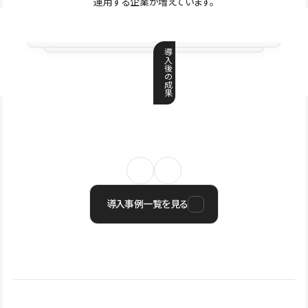
運用する企業が増えています。
導
入
後
の
成
果
導入事例一覧を見る