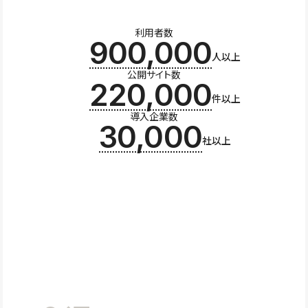
利用者数
900,000
人以上
公開サイト数
220,000
件以上
導入企業数
30,000
社以上