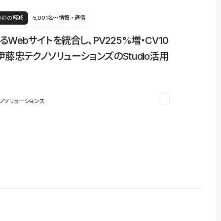
負荷の軽減
5,001名〜
情報・通信
るWebサイトを統合し、PV225%増・CV10
伊藤忠テクノソリューションズのStudio活用
ノソリューションズ