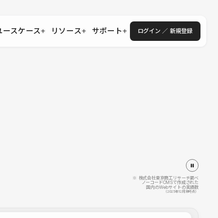
ユースケース
リソース
サポート
ログイン ／ 新規登録
・エンタープライズ
ス
相談窓口
学習コンテンツ
目的に沿ったサポートコンテンツを探す
 Store
Studio Academy
社
よくある質問
ートから始める
公式YouTubeの動画で学ぶ
採用
導入にあたってよくある質問を探す
理店・コンサル
o Showcase
全国ワークショップ
ヘルプセンター
を見る
基本操作を学ぶイベントを探す
トアップ
操作や機能に関するマニュアルを探す
 Community
セミナー
システムステータス
同士で繋がり知見を深める
技術向上に役立つイベントを探す
不具合・障害情報を確認する
 Experts
C
作会社を探す
※ 株式会社東京商工リサーチ調べ
ノーコードCMSで作成された
国内のWebサイトの実績数
 Blog
（2025年12月末時点）
見る
s New