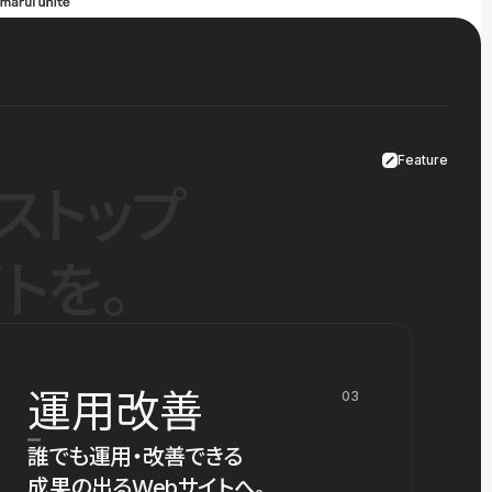
Feature
ストップ
トを。
運用改善
03
誰でも運用・改善できる
成果の出るWebサイトへ。