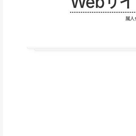
Webサ
属人