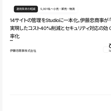
運用負荷の軽減
5,001名〜
小売・卸売・物流
14サイトの管理をStudioに一本化。伊藤忠商事が
実現したコスト40%削減とセキュリティ対応の効
率化
伊藤忠商事株式会社
l