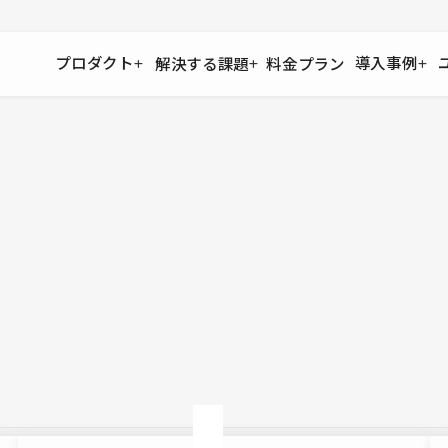
プロダクト
導入事例
解決する課題
料金プラン
運用
より自在に
事例インタビュー
大企業
リソー
お客様からの声をご紹介
サイト運用
Figma to Studio
Studio
制作会
導入企業
安心のバックアップや権限管理
デザインを一瞬でWebサイトに
テンプレ
様々な規模・業種の企業が
広告代
セキュリティ
Lottie for Studio
Studi
Studio Showcase
サイトの安全を守る仕組み
より豊かなアニメーション表現
制作事例
スター
Studioサイトギャラリー
ワークスペース
アクセシビリティ
Studio
複数プロジェクトを一括管理
Webサイトをすべての人に
飲食店
ユーザー
Studio
小売・E
Web制
Studio
ブログを
What'