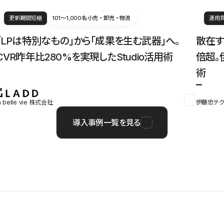
更新期間短縮
101〜1,000名
小売・卸売・物流
運用
「LPは特別なもの」から「成果を生む武器」へ。
散在す
CVR昨年比280%を実現したStudio活用術
倍超。
術
a belle vie 株式会社
伊藤忠テク
導入事例一覧を見る