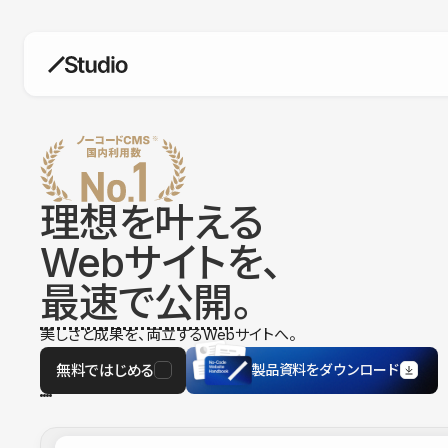
構築
デザインエディタ
コードを書かずにデザイン自体を自
在に
理想を叶える
CMS
Webサイトを、
柔軟なコンテンツ管理システム
最速で公開
。
フォーム
フォーム設置もノーコードで完結
美しさと成果を、両立するWebサイトへ。
SEO
検索エンジン向けの設定項目も充実
無料ではじめる
製品資料をダウンロード