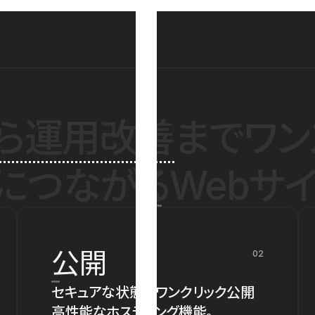
ら運用改善
までワン
につながるWebサイ
公開
02
セキュアな状態でワンクリック公開
高性能なホスティング機能。