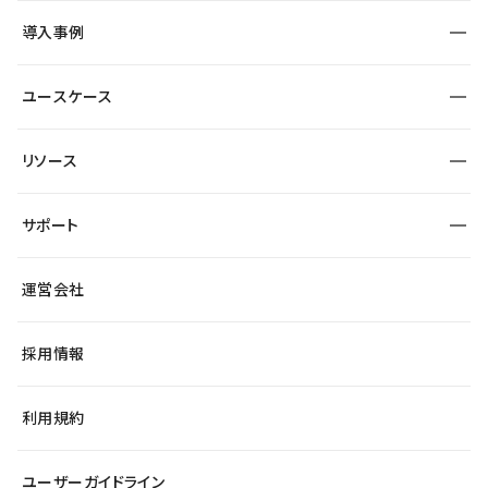
SEO
採用サイト
導入事例
運用
サービスサイト
サイト運用
事例インタビュー
業種から探す
ユースケース
セキュリティ
導入企業
宿泊・レジャー
大企業・エンタープライズ
ワークスペース
サイト制作事例
エンタメ
リソース
より自在に
制作会社
自治体
テンプレートを探す
Figma to Studio
広告代理店・コンサル
サポート
課題から探す
制作会社を探す
Lottie for Studio
スタートアップ
マーケターでのLP運用
総合窓口
サイト制作事例
アクセシビリティ
運営会社
飲食店
よくある質問
WordPressからの移行
ブログ
ヘルプセンター
小売・EC
サイト導線の変更
最新情報
採用情報
システムステータス
Studio Community
学習コンテンツ
利用規約
公式YouTube
全国ワークショップ
ユーザーガイドライン