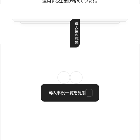
運用する企業が増えています。
導
入
後
の
成
果
導入事例一覧を見る