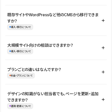
コーポレートサイト、サービスサイト、LP、採用サイト、ブロ
既存サイトやWordPressなど他のCMSから移行できま
グ・メディア、イベントサイト、店舗・商品紹介サイト、ポートフ
すか？
ォリオなど幅広く制作できます。
導入・移行について
制作事例はこちら
はい。既存サイトの構成やコンテンツ、URLを整理したうえで、
大規模サイト向けの相談はできますか？
Studio上に再構築する形で移行できます。 WordPressの場合は、
導入・移行について
XMLファイルを使って投稿記事や固定ページ、カテゴリー、タグな
どの一部データをStudio CMSへインポートできます。ただし、サ
はい。アクセス規模が大きいサイトや、複数部門での運用、権限管
プランごとの違いはなんですか？
イト全体のデザインや設定がそのまま移行されるわけではないた
理、セキュリティ確認、既存システムとの連携など、個別の要件が
料金・プランについて
め、移行後にページ構成やデザイン、CMS設計、URL・リダイレク
ある場合はご相談いただけます。サイトの規模や運用体制に応じ
ト設定などの確認が必要です。
て、適したプランや進め方をご案内します。要件が固まりきってい
公開ページ数、バージョン履歴の期間、CMS利用数の上限、権限
デザインの知識がない担当者でも、ページを更新・追加
ない段階でも、お問い合わせください。
管理の有無などがプランごとに異なります。詳しくは料金プランペ
できますか？
お問合せはこちら
ージをご覧ください。
運用・更新について
料金プランはこちら