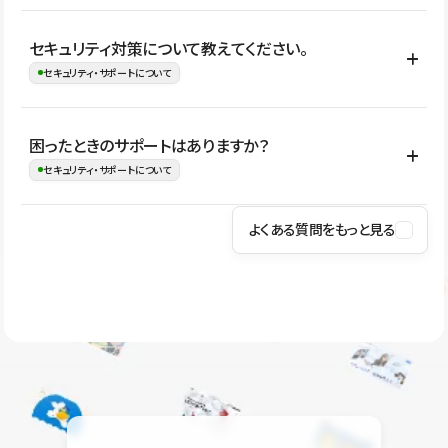
はい。CMSやコンポーネントを活用して更新範囲を設計しておく
セキュリティ対策について教えてください。
ことで、デザインを崩しにくい状態で運用できます。 さらにコン
セキュリティ・サポートについて
テンツ編集モードを使うと、編集できる範囲をテキスト・画像・ア
イコンなどに絞れるため、担当者ごとの見た目のばらつきを抑え
Studioでは、公開サイトやサービスを安全に利用できるよう、通信
困ったときのサポートはありますか？
ながらレイアウトに影響を与えずに更新作業を進めやすくなりま
の暗号化、データ保護、アクセス管理、脆弱性対策など、複数の観
セキュリティ・サポートについて
す。
点からセキュリティ対策を行っています。Studioで公開したサイト
はSSL/TLSによる通信暗号化に対応しており、悪質なスクリプトの
よくある質問をもっと見る
操作方法や機能については、ヘルプセンターでご確認いただけま
実行制限や、不正アクセス・攻撃への対策も実施しています。
す。編集、公開、CMS、フォーム、ドメイン設定など、目的に合
Studioのセキュリティ対策について
わせて記事を検索できます。有人サポート（チャット）は Mini プ
ラン以上のご契約プロジェクトでご利用いただけます。そのほか、
ユーザー同士で質問・相談できるコミュニティもご利用ください。
ヘルプセンターはこちら