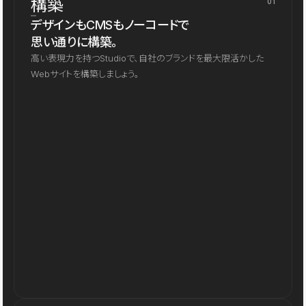
構築
01
デザインもCMSもノーコードで
思い通りに構築。
高い表現力を持つStudioで、自社のブランドを最大限活かした
Webサイトを構築しましょう。