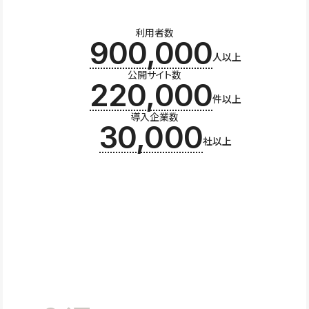
利用者数
900,000
人以上
公開サイト数
220,000
件以上
導入企業数
30,000
社以上