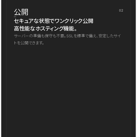
公開
02
セキュアな状態でワンクリック公開
高性能なホスティング機能。
サーバーの準備も保守も不要。SSLを標準で備え、安定したサイ
トを公開できます。