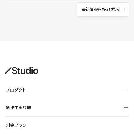
最新情報をもっと見る
プロダクト
構築
解決する課題
デザインエディタ
CMS
サイト種別から探す
料金プラン
コーポレートサイト
フォーム