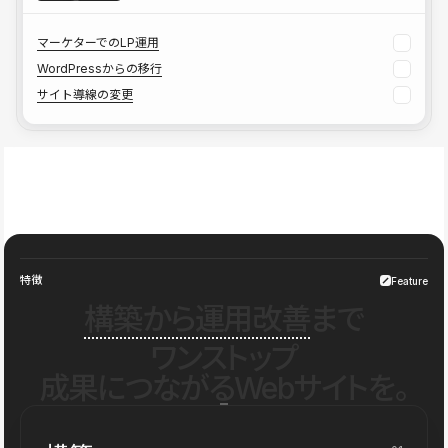
マーケターでのLP運用
WordPressからの移行
サイト導線の変更
特徴
Feature
構築から運用改善
まで
ワンストップ
成果につながるWebサイトを。