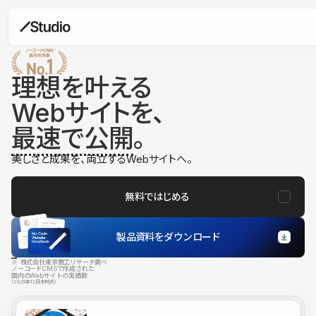
理想を叶える
Webサイトを、
最速で公開
。
美しさと成果を、両立するWebサイトへ。
無料ではじめる
製品資料をダウンロード
※ 株式会社東京商工リサーチ調べ
ノーコードCMSで作成された
国内のWebサイトの実績数
（2025年12月末時点）