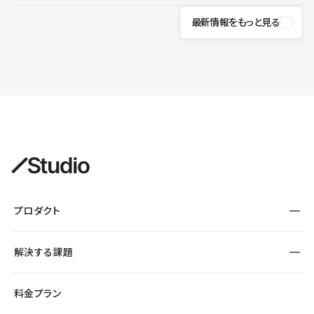
最新情報をもっと見る
プロダクト
構築
解決する課題
デザインエディタ
CMS
サイト種別から探す
料金プラン
コーポレートサイト
フォーム