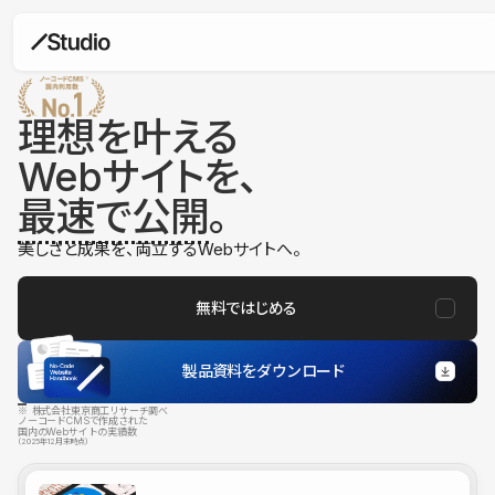
理想を叶える
Webサイトを、
最速で公開
。
美しさと成果を、両立するWebサイトへ。
無料ではじめる
製品資料をダウンロード
※ 株式会社東京商工リサーチ調べ
ノーコードCMSで作成された
国内のWebサイトの実績数
（2025年12月末時点）