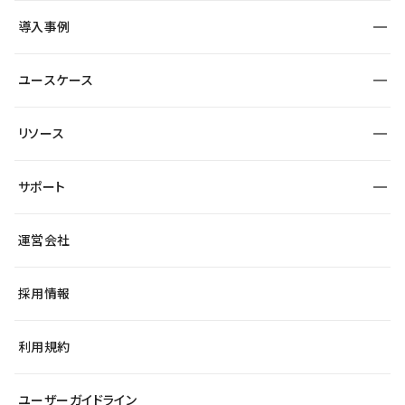
SEO
採用サイト
導入事例
運用
サービスサイト
サイト運用
事例インタビュー
業種から探す
ユースケース
セキュリティ
導入企業
宿泊・レジャー
大企業・エンタープライズ
ワークスペース
サイト制作事例
エンタメ
リソース
より自在に
制作会社
自治体
テンプレートを探す
Figma to Studio
広告代理店・コンサル
サポート
課題から探す
制作会社を探す
Lottie for Studio
スタートアップ
マーケターでのLP運用
総合窓口
サイト制作事例
アクセシビリティ
運営会社
飲食店
よくある質問
WordPressからの移行
ブログ
ヘルプセンター
小売・EC
サイト導線の変更
最新情報
採用情報
システムステータス
Studio Community
学習コンテンツ
利用規約
公式YouTube
全国ワークショップ
ユーザーガイドライン