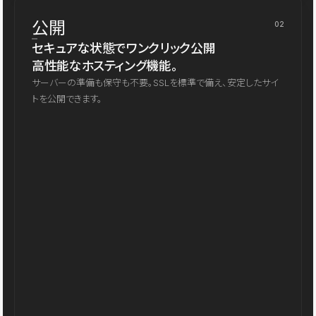
公開
02
セキュアな状態でワンクリック公開
高性能なホスティング機能。
サーバーの準備も保守も不要。SSLを標準で備え、安定したサイ
トを公開できます。