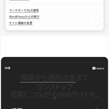
マーケターでのLP運用
WordPressからの移行
サイト導線の変更
特徴
Feature
構築から運用改善
まで
ワンストップ
成果につながるWebサイトを。