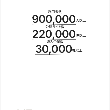
利用者数
900,000
人以上
公開サイト数
220,000
件以上
導入企業数
30,000
社以上