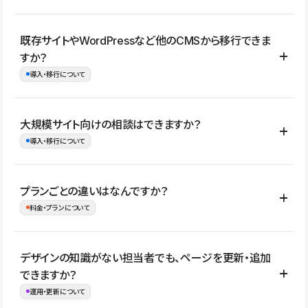
コーポレートサイト、サービスサイト、LP、採用サイト、ブロ
既存サイトやWordPressなど他のCMSから移行できま
グ・メディア、イベントサイト、店舗・商品紹介サイト、ポートフ
すか？
ォリオなど幅広く制作できます。
導入・移行について
制作事例はこちら
はい。既存サイトの構成やコンテンツ、URLを整理したうえで、
大規模サイト向けの相談はできますか？
Studio上に再構築する形で移行できます。 WordPressの場合は、
導入・移行について
XMLファイルを使って投稿記事や固定ページ、カテゴリー、タグな
どの一部データをStudio CMSへインポートできます。ただし、サ
はい。アクセス規模が大きいサイトや、複数部門での運用、権限管
プランごとの違いはなんですか？
イト全体のデザインや設定がそのまま移行されるわけではないた
理、セキュリティ確認、既存システムとの連携など、個別の要件が
料金・プランについて
め、移行後にページ構成やデザイン、CMS設計、URL・リダイレク
ある場合はご相談いただけます。サイトの規模や運用体制に応じ
ト設定などの確認が必要です。
て、適したプランや進め方をご案内します。要件が固まりきってい
公開ページ数、バージョン履歴の期間、CMS利用数の上限、権限
デザインの知識がない担当者でも、ページを更新・追加
ない段階でも、お問い合わせください。
管理の有無などがプランごとに異なります。詳しくは料金プランペ
できますか？
お問合せはこちら
ージをご覧ください。
運用・更新について
料金プランはこちら