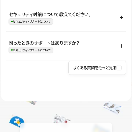
はい。CMSやコンポーネントを活用して更新範囲を設計しておく
セキュリティ対策について教えてください。
ことで、デザインを崩しにくい状態で運用できます。 さらにコン
セキュリティ・サポートについて
テンツ編集モードを使うと、編集できる範囲をテキスト・画像・ア
イコンなどに絞れるため、担当者ごとの見た目のばらつきを抑え
Studioでは、公開サイトやサービスを安全に利用できるよう、通信
困ったときのサポートはありますか？
ながらレイアウトに影響を与えずに更新作業を進めやすくなりま
の暗号化、データ保護、アクセス管理、脆弱性対策など、複数の観
セキュリティ・サポートについて
す。
点からセキュリティ対策を行っています。Studioで公開したサイト
はSSL/TLSによる通信暗号化に対応しており、悪質なスクリプトの
よくある質問をもっと見る
操作方法や機能については、ヘルプセンターでご確認いただけま
実行制限や、不正アクセス・攻撃への対策も実施しています。
す。編集、公開、CMS、フォーム、ドメイン設定など、目的に合
Studioのセキュリティ対策について
わせて記事を検索できます。有人サポート（チャット）は Mini プ
ラン以上のご契約プロジェクトでご利用いただけます。そのほか、
ユーザー同士で質問・相談できるコミュニティもご利用ください。
ヘルプセンターはこちら