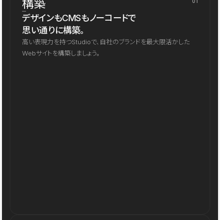
構築
01
デザインもCMSもノーコードで
思い通りに構築。
高い表現力を持つStudioで、自社のブランドを最大限活かした
Webサイトを構築しましょう。