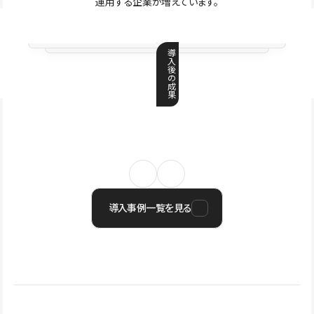
運用する企業が増えています。
導
入
後
の
成
果
導入事例一覧を見る