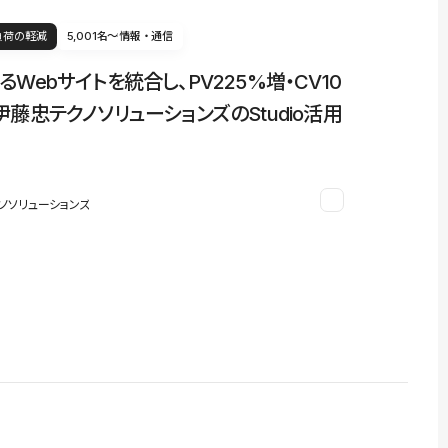
負荷の軽減
5,001名〜
情報・通信
るWebサイトを統合し、PV225%増・CV10
伊藤忠テクノソリューションズのStudio活用
ノソリューションズ