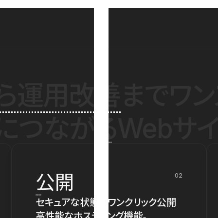
ら運用改善
までワン
につながるWebサイ
公開
02
セキュアな状態でワンクリック公開
高性能なホスティング機能。