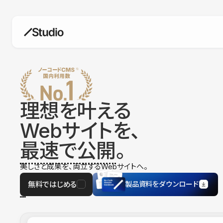
構築
デザインエディタ
コードを書かずにデザイン自体を自
在に
理想を叶える
CMS
Webサイトを、
柔軟なコンテンツ管理システム
最速で公開
。
フォーム
フォーム設置もノーコードで完結
美しさと成果を、両立するWebサイトへ。
SEO
検索エンジン向けの設定項目も充実
無料ではじめる
製品資料をダウンロード