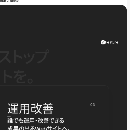
Feature
ストップ
トを。
運用改善
03
誰でも運用・改善できる
成果の出るWebサイトへ。