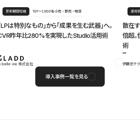
更新期間短縮
101〜1,000名
小売・卸売・物流
運用
「LPは特別なもの」から「成果を生む武器」へ。
散在す
CVR昨年比280%を実現したStudio活用術
倍超。
術
a belle vie 株式会社
伊藤忠テク
導入事例一覧を見る