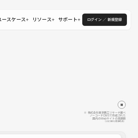
ユースケース
リソース
サポート
ログイン ／ 新規登録
・エンタープライズ
ス
相談窓口
学習コンテンツ
目的に沿ったサポートコンテンツを探す
 Store
Studio Academy
社
よくある質問
ートから始める
公式YouTubeの動画で学ぶ
採用
導入にあたってよくある質問を探す
理店・コンサル
o Showcase
全国ワークショップ
ヘルプセンター
を見る
基本操作を学ぶイベントを探す
トアップ
操作や機能に関するマニュアルを探す
 Community
セミナー
システムステータス
同士で繋がり知見を深める
技術向上に役立つイベントを探す
不具合・障害情報を確認する
 Experts
C
作会社を探す
※ 株式会社東京商工リサーチ調べ
ノーコードCMSで作成された
国内のWebサイトの実績数
 Blog
（2025年12月末時点）
見る
s New