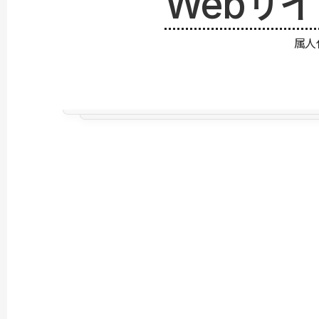
Webサ
属人