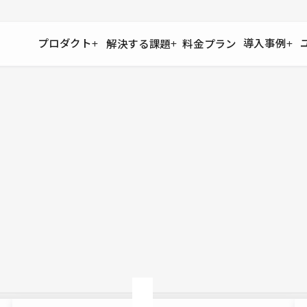
プロダクト
導入事例
解決する課題
料金プラン
運用
より自在に
事例インタビュー
大企業
リソー
お客様からの声をご紹介
サイト運用
Figma to Studio
Studio
制作会
導入企業
安心のバックアップや権限管理
デザインを一瞬でWebサイトに
テンプレ
様々な規模・業種の企業が
広告代
セキュリティ
Lottie for Studio
Studi
Studio Showcase
サイトの安全を守る仕組み
より豊かなアニメーション表現
制作事例
スター
Studioサイトギャラリー
ワークスペース
アクセシビリティ
Studio
複数プロジェクトを一括管理
Webサイトをすべての人に
飲食店
ユーザー
Studio
小売・E
Web制
Studio
ブログを
What'