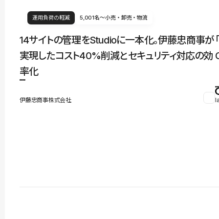
運用負荷の軽減
5,001名〜
小売・卸売・物流
14サイトの管理をStudioに一本化。伊藤忠商事が
実現したコスト40%削減とセキュリティ対応の効
率化
伊藤忠商事株式会社
l