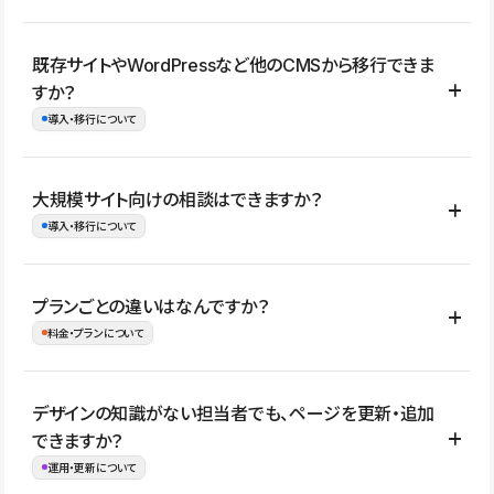
コーポレートサイト、サービスサイト、LP、採用サイト、ブロ
既存サイトやWordPressなど他のCMSから移行できま
グ・メディア、イベントサイト、店舗・商品紹介サイト、ポートフ
すか？
ォリオなど幅広く制作できます。
導入・移行について
制作事例はこちら
はい。既存サイトの構成やコンテンツ、URLを整理したうえで、
大規模サイト向けの相談はできますか？
Studio上に再構築する形で移行できます。 WordPressの場合は、
導入・移行について
XMLファイルを使って投稿記事や固定ページ、カテゴリー、タグな
どの一部データをStudio CMSへインポートできます。ただし、サ
はい。アクセス規模が大きいサイトや、複数部門での運用、権限管
プランごとの違いはなんですか？
イト全体のデザインや設定がそのまま移行されるわけではないた
理、セキュリティ確認、既存システムとの連携など、個別の要件が
料金・プランについて
め、移行後にページ構成やデザイン、CMS設計、URL・リダイレク
ある場合はご相談いただけます。サイトの規模や運用体制に応じ
ト設定などの確認が必要です。
て、適したプランや進め方をご案内します。要件が固まりきってい
公開ページ数、バージョン履歴の期間、CMS利用数の上限、権限
デザインの知識がない担当者でも、ページを更新・追加
ない段階でも、お問い合わせください。
管理の有無などがプランごとに異なります。詳しくは料金プランペ
できますか？
お問合せはこちら
ージをご覧ください。
運用・更新について
料金プランはこちら