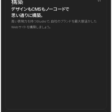
構築
01
デザインもCMSもノーコードで
思い通りに構築。
高い表現力を持つStudioで、自社のブランドを最大限活かした
Webサイトを構築しましょう。