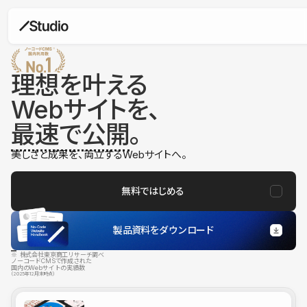
理想を叶える
Webサイトを、
最速で公開
。
美しさと成果を、両立するWebサイトへ。
無料ではじめる
製品資料をダウンロード
※ 株式会社東京商工リサーチ調べ
ノーコードCMSで作成された
国内のWebサイトの実績数
（2025年12月末時点）