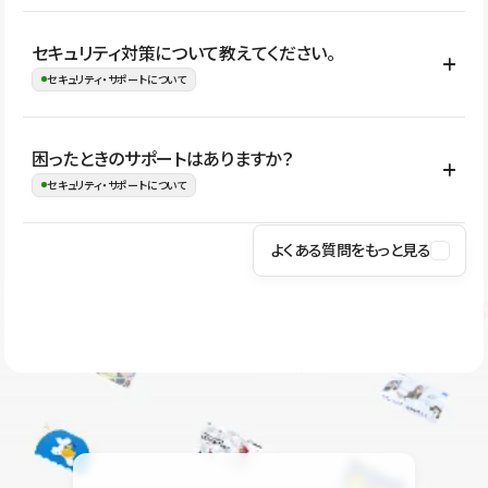
はい。CMSやコンポーネントを活用して更新範囲を設計しておく
セキュリティ対策について教えてください。
ことで、デザインを崩しにくい状態で運用できます。 さらにコン
セキュリティ・サポートについて
テンツ編集モードを使うと、編集できる範囲をテキスト・画像・ア
イコンなどに絞れるため、担当者ごとの見た目のばらつきを抑え
Studioでは、公開サイトやサービスを安全に利用できるよう、通信
困ったときのサポートはありますか？
ながらレイアウトに影響を与えずに更新作業を進めやすくなりま
の暗号化、データ保護、アクセス管理、脆弱性対策など、複数の観
セキュリティ・サポートについて
す。
点からセキュリティ対策を行っています。Studioで公開したサイト
はSSL/TLSによる通信暗号化に対応しており、悪質なスクリプトの
よくある質問をもっと見る
操作方法や機能については、ヘルプセンターでご確認いただけま
実行制限や、不正アクセス・攻撃への対策も実施しています。
す。編集、公開、CMS、フォーム、ドメイン設定など、目的に合
Studioのセキュリティ対策について
わせて記事を検索できます。有人サポート（チャット）は Mini プ
ラン以上のご契約プロジェクトでご利用いただけます。そのほか、
ユーザー同士で質問・相談できるコミュニティもご利用ください。
ヘルプセンターはこちら