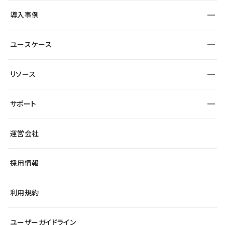
SEO
採用サイト
導入事例
運用
サービスサイト
サイト運用
事例インタビュー
業種から探す
ユースケース
セキュリティ
導入企業
宿泊・レジャー
大企業・エンタープライズ
ワークスペース
サイト制作事例
エンタメ
リソース
より自在に
制作会社
自治体
テンプレートを探す
Figma to Studio
広告代理店・コンサル
サポート
課題から探す
制作会社を探す
Lottie for Studio
スタートアップ
マーケターでのLP運用
総合窓口
サイト制作事例
アクセシビリティ
運営会社
飲食店
よくある質問
WordPressからの移行
ブログ
ヘルプセンター
小売・EC
サイト導線の変更
最新情報
採用情報
システムステータス
Studio Community
学習コンテンツ
利用規約
公式YouTube
全国ワークショップ
ユーザーガイドライン