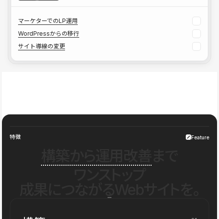
マーケターでのLP運用
WordPressからの移行
サイト導線の変更
特徴
Feature
構築から運用改善
まで
ワンストップ
成果につながるWebサイトを。