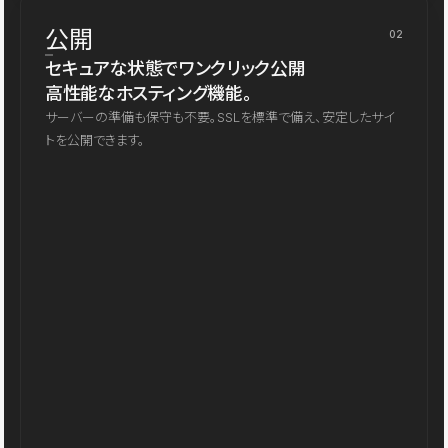
公開
02
セキュアな状態でワンクリック公開
高性能なホスティング機能。
サーバーの準備も保守も不要。SSLを標準で備え、安定したサイ
トを公開できます。