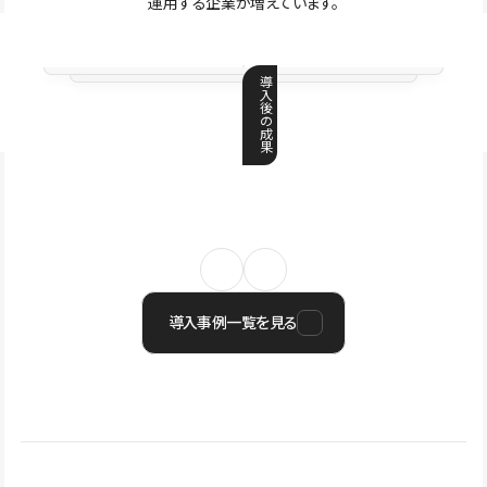
運用する企業が増えています。
導
入
後
の
成
果
導入事例一覧を見る