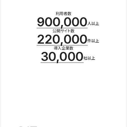
利用者数
900,000
人以上
公開サイト数
220,000
件以上
導入企業数
30,000
社以上