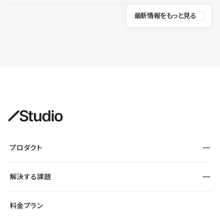
最新情報をもっと見る
プロダクト
構築
解決する課題
デザインエディタ
CMS
サイト種別から探す
料金プラン
コーポレートサイト
フォーム