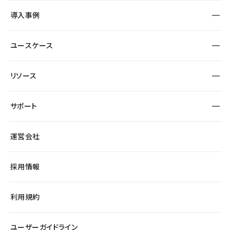
SEO
採用サイト
導入事例
運用
サービスサイト
サイト運用
事例インタビュー
業種から探す
ユースケース
セキュリティ
導入企業
宿泊・レジャー
大企業・エンタープライズ
ワークスペース
サイト制作事例
エンタメ
リソース
より自在に
制作会社
自治体
テンプレートを探す
Figma to Studio
広告代理店・コンサル
サポート
課題から探す
制作会社を探す
Lottie for Studio
スタートアップ
マーケターでのLP運用
総合窓口
サイト制作事例
アクセシビリティ
運営会社
飲食店
よくある質問
WordPressからの移行
ブログ
ヘルプセンター
小売・EC
サイト導線の変更
最新情報
採用情報
システムステータス
Studio Community
学習コンテンツ
利用規約
公式YouTube
全国ワークショップ
ユーザーガイドライン