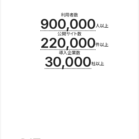
利用者数
900,000
人以上
公開サイト数
220,000
件以上
導入企業数
30,000
社以上