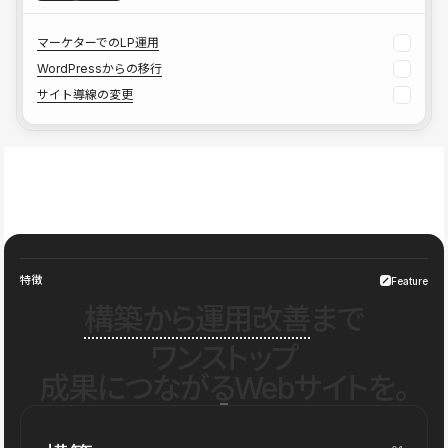
マーケターでのLP運用
WordPressからの移行
サイト導線の変更
特徴
Feature
構築から運用改善
まで
ワンストップ
成果につながるWebサイトを。