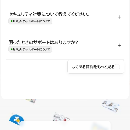
はい。CMSやコンポーネントを活用して更新範囲を設計しておく
セキュリティ対策について教えてください。
ことで、デザインを崩しにくい状態で運用できます。 さらにコン
セキュリティ・サポートについて
テンツ編集モードを使うと、編集できる範囲をテキスト・画像・ア
イコンなどに絞れるため、担当者ごとの見た目のばらつきを抑え
Studioでは、公開サイトやサービスを安全に利用できるよう、通信
困ったときのサポートはありますか？
ながらレイアウトに影響を与えずに更新作業を進めやすくなりま
の暗号化、データ保護、アクセス管理、脆弱性対策など、複数の観
セキュリティ・サポートについて
す。
点からセキュリティ対策を行っています。Studioで公開したサイト
はSSL/TLSによる通信暗号化に対応しており、悪質なスクリプトの
よくある質問をもっと見る
操作方法や機能については、ヘルプセンターでご確認いただけま
実行制限や、不正アクセス・攻撃への対策も実施しています。
す。編集、公開、CMS、フォーム、ドメイン設定など、目的に合
Studioのセキュリティ対策について
わせて記事を検索できます。有人サポート（チャット）は Mini プ
ラン以上のご契約プロジェクトでご利用いただけます。そのほか、
ユーザー同士で質問・相談できるコミュニティもご利用ください。
ヘルプセンターはこちら