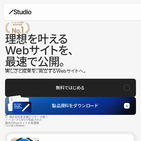
理想を叶える
Webサイトを、
最速で公開
。
美しさと成果を、両立するWebサイトへ。
無料ではじめる
製品資料をダウンロード
※ 株式会社東京商工リサーチ調べ
ノーコードCMSで作成された
国内のWebサイトの実績数
（2025年12月末時点）