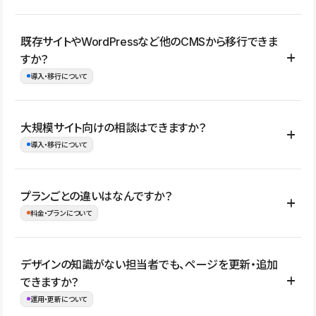
コーポレートサイト、サービスサイト、LP、採用サイト、ブロ
既存サイトやWordPressなど他のCMSから移行できま
グ・メディア、イベントサイト、店舗・商品紹介サイト、ポートフ
すか？
ォリオなど幅広く制作できます。
導入・移行について
制作事例はこちら
はい。既存サイトの構成やコンテンツ、URLを整理したうえで、
大規模サイト向けの相談はできますか？
Studio上に再構築する形で移行できます。 WordPressの場合は、
導入・移行について
XMLファイルを使って投稿記事や固定ページ、カテゴリー、タグな
どの一部データをStudio CMSへインポートできます。ただし、サ
はい。アクセス規模が大きいサイトや、複数部門での運用、権限管
プランごとの違いはなんですか？
イト全体のデザインや設定がそのまま移行されるわけではないた
理、セキュリティ確認、既存システムとの連携など、個別の要件が
料金・プランについて
め、移行後にページ構成やデザイン、CMS設計、URL・リダイレク
ある場合はご相談いただけます。サイトの規模や運用体制に応じ
ト設定などの確認が必要です。
て、適したプランや進め方をご案内します。要件が固まりきってい
公開ページ数、バージョン履歴の期間、CMS利用数の上限、権限
デザインの知識がない担当者でも、ページを更新・追加
ない段階でも、お問い合わせください。
管理の有無などがプランごとに異なります。詳しくは料金プランペ
できますか？
お問合せはこちら
ージをご覧ください。
運用・更新について
料金プランはこちら