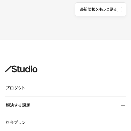
最新情報をもっと見る
プロダクト
構築
解決する課題
デザインエディタ
CMS
サイト種別から探す
料金プラン
コーポレートサイト
フォーム