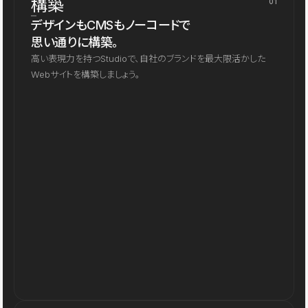
構築
01
デザインもCMSもノーコードで
思い通りに構築。
高い表現力を持つStudioで、自社のブランドを最大限活かした
Webサイトを構築しましょう。