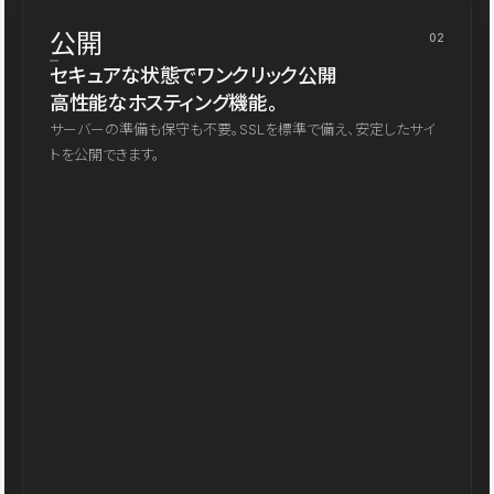
公開
02
セキュアな状態でワンクリック公開
高性能なホスティング機能。
サーバーの準備も保守も不要。SSLを標準で備え、安定したサイ
トを公開できます。