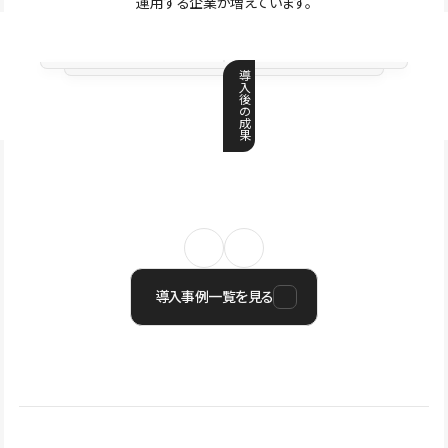
運用する企業が増えています。
導
入
後
の
成
果
導入事例一覧を見る