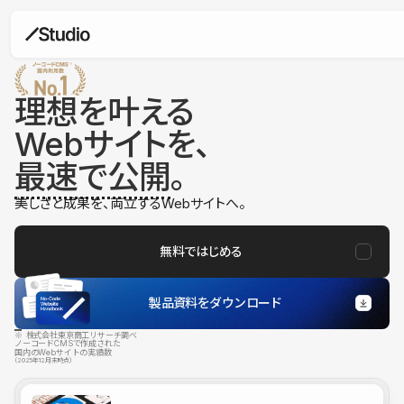
理想を叶える
Webサイトを、
最速で公開
。
美しさと成果を、両立するWebサイトへ。
無料ではじめる
製品資料をダウンロード
※ 株式会社東京商工リサーチ調べ
ノーコードCMSで作成された
国内のWebサイトの実績数
（2025年12月末時点）