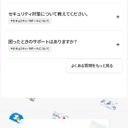
はい。CMSやコンポーネントを活用して更新範囲を設計しておく
セキュリティ対策について教えてください。
ことで、デザインを崩しにくい状態で運用できます。 さらにコン
セキュリティ・サポートについて
テンツ編集モードを使うと、編集できる範囲をテキスト・画像・ア
イコンなどに絞れるため、担当者ごとの見た目のばらつきを抑え
Studioでは、公開サイトやサービスを安全に利用できるよう、通信
困ったときのサポートはありますか？
ながらレイアウトに影響を与えずに更新作業を進めやすくなりま
の暗号化、データ保護、アクセス管理、脆弱性対策など、複数の観
セキュリティ・サポートについて
す。
点からセキュリティ対策を行っています。Studioで公開したサイト
はSSL/TLSによる通信暗号化に対応しており、悪質なスクリプトの
よくある質問をもっと見る
操作方法や機能については、ヘルプセンターでご確認いただけま
実行制限や、不正アクセス・攻撃への対策も実施しています。
す。編集、公開、CMS、フォーム、ドメイン設定など、目的に合
Studioのセキュリティ対策について
わせて記事を検索できます。有人サポート（チャット）は Mini プ
ラン以上のご契約プロジェクトでご利用いただけます。そのほか、
ユーザー同士で質問・相談できるコミュニティもご利用ください。
ヘルプセンターはこちら