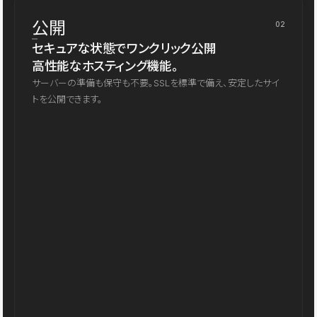
公開
02
セキュアな状態でワンクリック公開
高性能なホスティング機能。
サーバーの準備も保守も不要。SSLを標準で備え、安定したサイ
トを公開できます。