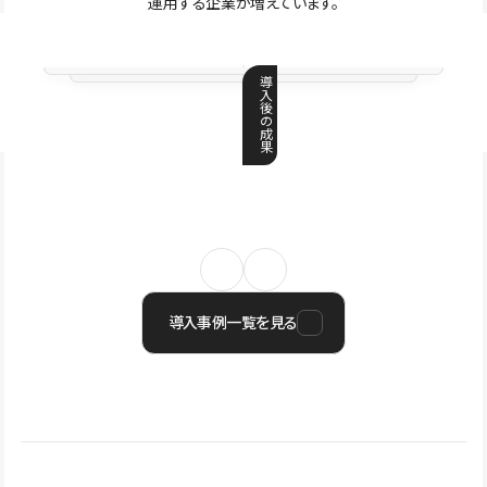
運用する企業が増えています。
導
入
後
の
成
果
導入事例一覧を見る