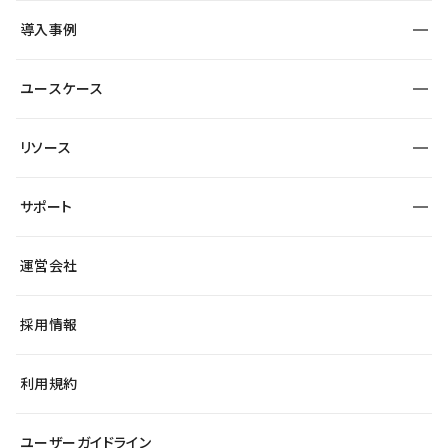
SEO
採用サイト
導入事例
運用
サービスサイト
サイト運用
事例インタビュー
業種から探す
ユースケース
セキュリティ
導入企業
宿泊・レジャー
大企業・エンタープライズ
ワークスペース
サイト制作事例
エンタメ
リソース
より自在に
制作会社
自治体
テンプレートを探す
Figma to Studio
広告代理店・コンサル
サポート
課題から探す
制作会社を探す
Lottie for Studio
スタートアップ
マーケターでのLP運用
総合窓口
サイト制作事例
アクセシビリティ
運営会社
飲食店
よくある質問
WordPressからの移行
ブログ
ヘルプセンター
小売・EC
サイト導線の変更
最新情報
採用情報
システムステータス
Studio Community
学習コンテンツ
利用規約
公式YouTube
全国ワークショップ
ユーザーガイドライン