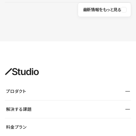
最新情報をもっと見る
プロダクト
構築
解決する課題
デザインエディタ
CMS
サイト種別から探す
料金プラン
コーポレートサイト
フォーム