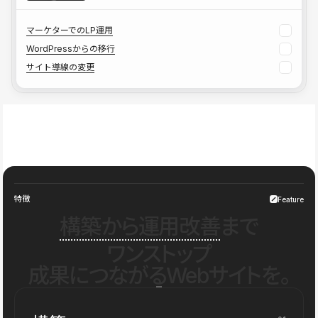
マーケターでのLP運用
WordPressからの移行
サイト導線の変更
特徴
Feature
構築から運用改善
まで
ワンストップ
成果につながるWebサイトを。