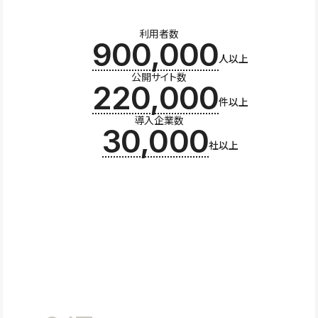
利用者数
900,000
人以上
公開サイト数
220,000
件以上
導入企業数
30,000
社以上