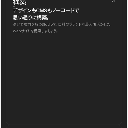
構築
01
デザインもCMSもノーコードで
思い通りに構築。
高い表現力を持つStudioで、自社のブランドを最大限活かした
Webサイトを構築しましょう。