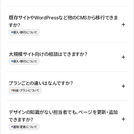
コーポレートサイト、サービスサイト、LP、採用サイト、ブロ
既存サイトやWordPressなど他のCMSから移行できま
グ・メディア、イベントサイト、店舗・商品紹介サイト、ポートフ
すか？
ォリオなど幅広く制作できます。
導入・移行について
制作事例はこちら
はい。既存サイトの構成やコンテンツ、URLを整理したうえで、
大規模サイト向けの相談はできますか？
Studio上に再構築する形で移行できます。 WordPressの場合は、
導入・移行について
XMLファイルを使って投稿記事や固定ページ、カテゴリー、タグな
どの一部データをStudio CMSへインポートできます。ただし、サ
はい。アクセス規模が大きいサイトや、複数部門での運用、権限管
プランごとの違いはなんですか？
イト全体のデザインや設定がそのまま移行されるわけではないた
理、セキュリティ確認、既存システムとの連携など、個別の要件が
料金・プランについて
め、移行後にページ構成やデザイン、CMS設計、URL・リダイレク
ある場合はご相談いただけます。サイトの規模や運用体制に応じ
ト設定などの確認が必要です。
て、適したプランや進め方をご案内します。要件が固まりきってい
公開ページ数、バージョン履歴の期間、CMS利用数の上限、権限
デザインの知識がない担当者でも、ページを更新・追加
ない段階でも、お問い合わせください。
管理の有無などがプランごとに異なります。詳しくは料金プランペ
できますか？
お問合せはこちら
ージをご覧ください。
運用・更新について
料金プランはこちら