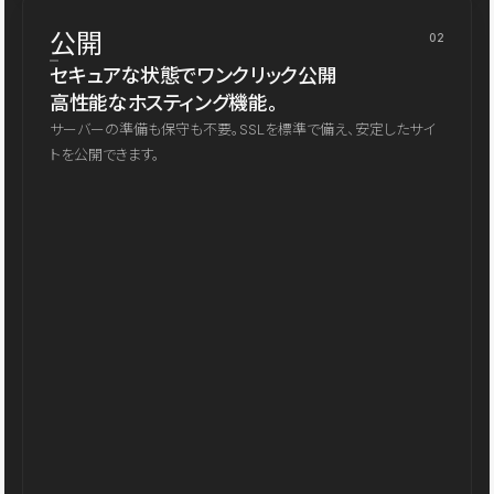
公開
02
セキュアな状態でワンクリック公開
高性能なホスティング機能。
サーバーの準備も保守も不要。SSLを標準で備え、安定したサイ
トを公開できます。