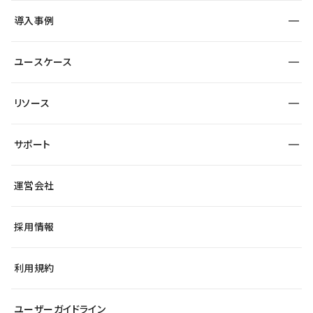
SEO
採用サイト
導入事例
運用
サービスサイト
サイト運用
事例インタビュー
業種から探す
ユースケース
セキュリティ
導入企業
宿泊・レジャー
大企業・エンタープライズ
ワークスペース
サイト制作事例
エンタメ
リソース
より自在に
制作会社
自治体
テンプレートを探す
Figma to Studio
広告代理店・コンサル
サポート
課題から探す
制作会社を探す
Lottie for Studio
スタートアップ
マーケターでのLP運用
総合窓口
サイト制作事例
アクセシビリティ
運営会社
飲食店
よくある質問
WordPressからの移行
ブログ
ヘルプセンター
小売・EC
サイト導線の変更
最新情報
採用情報
システムステータス
Studio Community
学習コンテンツ
利用規約
公式YouTube
全国ワークショップ
ユーザーガイドライン