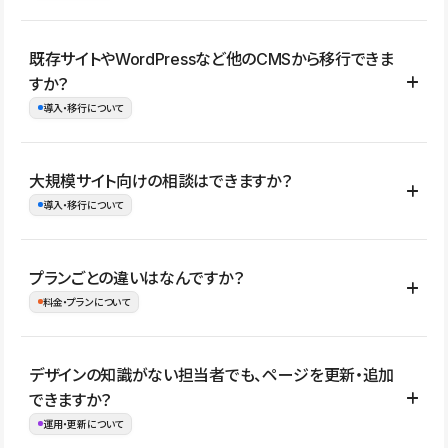
コーポレートサイト、サービスサイト、LP、採用サイト、ブロ
既存サイトやWordPressなど他のCMSから移行できま
グ・メディア、イベントサイト、店舗・商品紹介サイト、ポートフ
すか？
ォリオなど幅広く制作できます。
導入・移行について
制作事例はこちら
はい。既存サイトの構成やコンテンツ、URLを整理したうえで、
大規模サイト向けの相談はできますか？
Studio上に再構築する形で移行できます。 WordPressの場合は、
導入・移行について
XMLファイルを使って投稿記事や固定ページ、カテゴリー、タグな
どの一部データをStudio CMSへインポートできます。ただし、サ
はい。アクセス規模が大きいサイトや、複数部門での運用、権限管
プランごとの違いはなんですか？
イト全体のデザインや設定がそのまま移行されるわけではないた
理、セキュリティ確認、既存システムとの連携など、個別の要件が
料金・プランについて
め、移行後にページ構成やデザイン、CMS設計、URL・リダイレク
ある場合はご相談いただけます。サイトの規模や運用体制に応じ
ト設定などの確認が必要です。
て、適したプランや進め方をご案内します。要件が固まりきってい
公開ページ数、バージョン履歴の期間、CMS利用数の上限、権限
デザインの知識がない担当者でも、ページを更新・追加
ない段階でも、お問い合わせください。
管理の有無などがプランごとに異なります。詳しくは料金プランペ
できますか？
お問合せはこちら
ージをご覧ください。
運用・更新について
料金プランはこちら