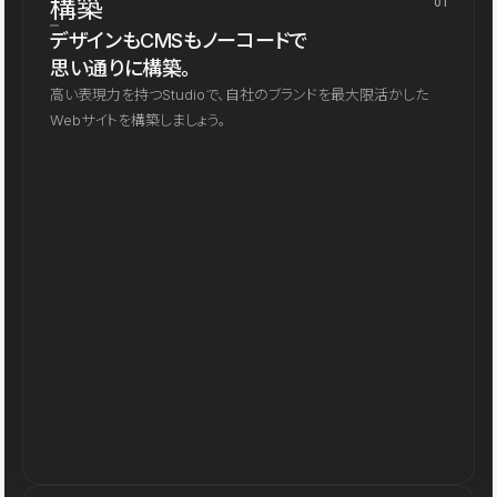
構築
01
デザインもCMSもノーコードで
思い通りに構築。
高い表現力を持つStudioで、自社のブランドを最大限活かした
Webサイトを構築しましょう。