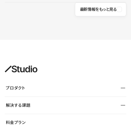
最新情報をもっと見る
プロダクト
構築
解決する課題
デザインエディタ
CMS
サイト種別から探す
料金プラン
コーポレートサイト
フォーム