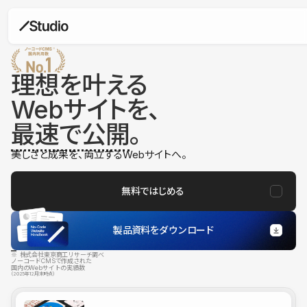
理想を叶える
Webサイトを、
最速で公開
。
美しさと成果を、両立するWebサイトへ。
無料ではじめる
製品資料をダウンロード
※ 株式会社東京商工リサーチ調べ
ノーコードCMSで作成された
国内のWebサイトの実績数
（2025年12月末時点）