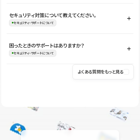
はい。CMSやコンポーネントを活用して更新範囲を設計しておく
セキュリティ対策について教えてください。
ことで、デザインを崩しにくい状態で運用できます。 さらにコン
セキュリティ・サポートについて
テンツ編集モードを使うと、編集できる範囲をテキスト・画像・ア
イコンなどに絞れるため、担当者ごとの見た目のばらつきを抑え
Studioでは、公開サイトやサービスを安全に利用できるよう、通信
困ったときのサポートはありますか？
ながらレイアウトに影響を与えずに更新作業を進めやすくなりま
の暗号化、データ保護、アクセス管理、脆弱性対策など、複数の観
セキュリティ・サポートについて
す。
点からセキュリティ対策を行っています。Studioで公開したサイト
はSSL/TLSによる通信暗号化に対応しており、悪質なスクリプトの
よくある質問をもっと見る
操作方法や機能については、ヘルプセンターでご確認いただけま
実行制限や、不正アクセス・攻撃への対策も実施しています。
す。編集、公開、CMS、フォーム、ドメイン設定など、目的に合
Studioのセキュリティ対策について
わせて記事を検索できます。有人サポート（チャット）は Mini プ
ラン以上のご契約プロジェクトでご利用いただけます。そのほか、
ユーザー同士で質問・相談できるコミュニティもご利用ください。
ヘルプセンターはこちら