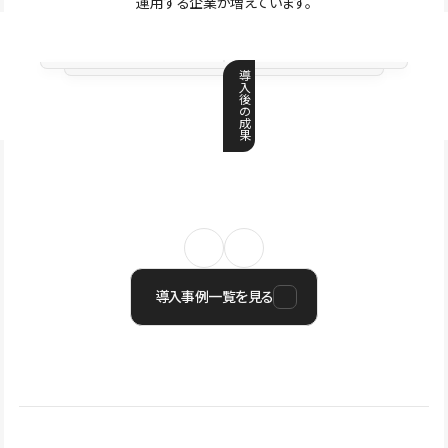
運用する企業が増えています。
導
入
後
の
成
果
導入事例一覧を見る