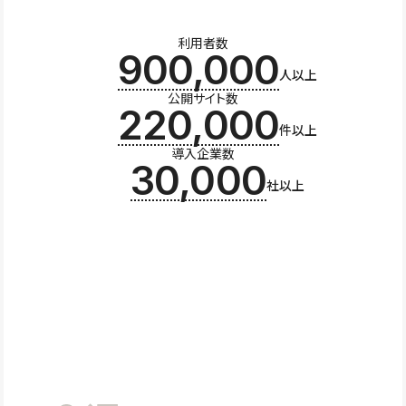
利用者数
900,000
人以上
公開サイト数
220,000
件以上
導入企業数
30,000
社以上