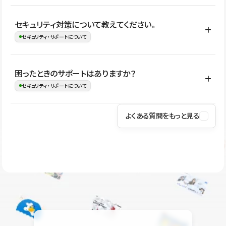
はい。CMSやコンポーネントを活用して更新範囲を設計しておく
セキュリティ対策について教えてください。
ことで、デザインを崩しにくい状態で運用できます。 さらにコン
セキュリティ・サポートについて
テンツ編集モードを使うと、編集できる範囲をテキスト・画像・ア
イコンなどに絞れるため、担当者ごとの見た目のばらつきを抑え
Studioでは、公開サイトやサービスを安全に利用できるよう、通信
困ったときのサポートはありますか？
ながらレイアウトに影響を与えずに更新作業を進めやすくなりま
の暗号化、データ保護、アクセス管理、脆弱性対策など、複数の観
セキュリティ・サポートについて
す。
点からセキュリティ対策を行っています。Studioで公開したサイト
はSSL/TLSによる通信暗号化に対応しており、悪質なスクリプトの
よくある質問をもっと見る
操作方法や機能については、ヘルプセンターでご確認いただけま
実行制限や、不正アクセス・攻撃への対策も実施しています。
す。編集、公開、CMS、フォーム、ドメイン設定など、目的に合
Studioのセキュリティ対策について
わせて記事を検索できます。有人サポート（チャット）は Mini プ
ラン以上のご契約プロジェクトでご利用いただけます。そのほか、
ユーザー同士で質問・相談できるコミュニティもご利用ください。
ヘルプセンターはこちら