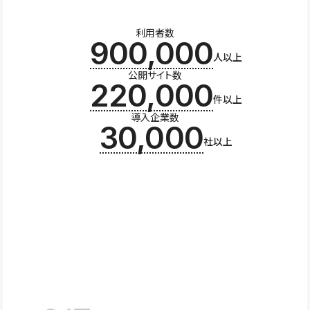
利用者数
900,000
人以上
公開サイト数
220,000
件以上
導入企業数
30,000
社以上