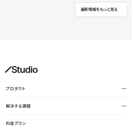
最新情報をもっと見る
プロダクト
構築
解決する課題
デザインエディタ
CMS
サイト種別から探す
料金プラン
コーポレートサイト
フォーム