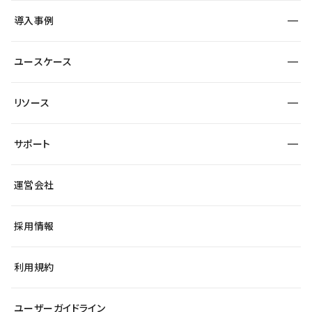
SEO
採用サイト
導入事例
運用
サービスサイト
サイト運用
事例インタビュー
業種から探す
ユースケース
セキュリティ
導入企業
宿泊・レジャー
大企業・エンタープライズ
ワークスペース
サイト制作事例
エンタメ
リソース
より自在に
制作会社
自治体
テンプレートを探す
Figma to Studio
広告代理店・コンサル
サポート
課題から探す
制作会社を探す
Lottie for Studio
スタートアップ
マーケターでのLP運用
総合窓口
サイト制作事例
アクセシビリティ
運営会社
飲食店
よくある質問
WordPressからの移行
ブログ
ヘルプセンター
小売・EC
サイト導線の変更
最新情報
採用情報
システムステータス
Studio Community
学習コンテンツ
利用規約
公式YouTube
全国ワークショップ
ユーザーガイドライン