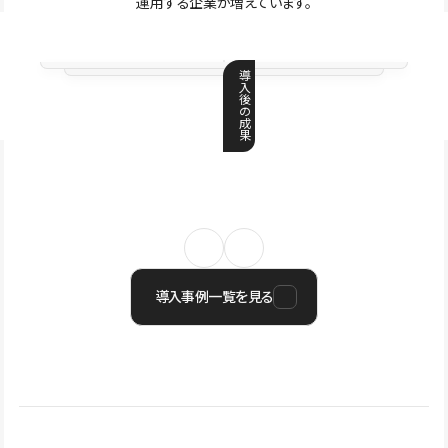
運用する企業が増えています。
導
入
後
の
成
果
導入事例一覧を見る