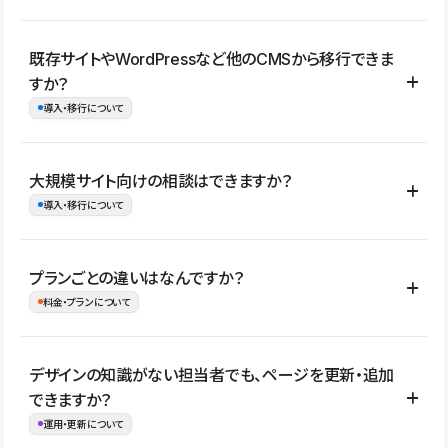
コーポレートサイト、サービスサイト、LP、採用サイト、ブロ
既存サイトやWordPressなど他のCMSから移行できま
グ・メディア、イベントサイト、店舗・商品紹介サイト、ポートフ
すか？
ォリオなど幅広く制作できます。
導入・移行について
制作事例はこちら
はい。既存サイトの構成やコンテンツ、URLを整理したうえで、
大規模サイト向けの相談はできますか？
Studio上に再構築する形で移行できます。 WordPressの場合は、
導入・移行について
XMLファイルを使って投稿記事や固定ページ、カテゴリー、タグな
どの一部データをStudio CMSへインポートできます。ただし、サ
はい。アクセス規模が大きいサイトや、複数部門での運用、権限管
プランごとの違いはなんですか？
イト全体のデザインや設定がそのまま移行されるわけではないた
理、セキュリティ確認、既存システムとの連携など、個別の要件が
料金・プランについて
め、移行後にページ構成やデザイン、CMS設計、URL・リダイレク
ある場合はご相談いただけます。サイトの規模や運用体制に応じ
ト設定などの確認が必要です。
て、適したプランや進め方をご案内します。要件が固まりきってい
公開ページ数、バージョン履歴の期間、CMS利用数の上限、権限
デザインの知識がない担当者でも、ページを更新・追加
ない段階でも、お問い合わせください。
管理の有無などがプランごとに異なります。詳しくは料金プランペ
できますか？
お問合せはこちら
ージをご覧ください。
運用・更新について
料金プランはこちら