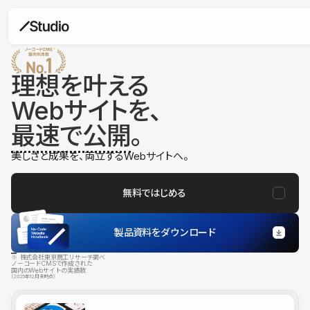
理想を叶える
Webサイトを、
最速で公開
。
美しさと成果を、両立するWebサイトへ。
無料ではじめる
製品資料をダウンロード
※ 株式会社東京商工リサーチ調べ
ノーコードCMSで作成された
国内のWebサイトの実績数
（2025年12月末時点）