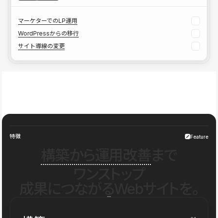
マーケターでのLP運用
WordPressからの移行
サイト導線の変更
特徴
Feature
構築から運用改善
まで
ワンストップ
成果につながるWebサイトを。