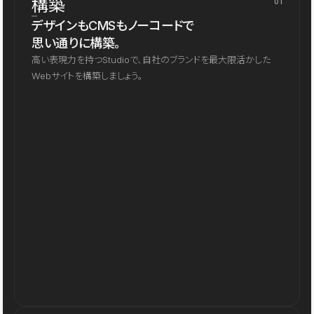
構築
01
デザインもCMSもノーコードで
思い通りに構築。
高い表現力を持つStudioで、自社のブランドを最大限活かした
Webサイトを構築しましょう。