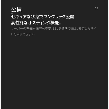
公開
02
セキュアな状態でワンクリック公開
高性能なホスティング機能。
サーバーの準備も保守も不要。SSLを標準で備え、安定したサイ
トを公開できます。