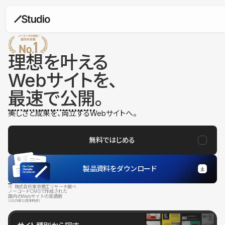
理想を叶える
Webサイトを、
最速で公開
。
美しさと成果を、両立するWebサイトへ。
無料ではじめる
製品資料をダウンロード
※ 株式会社東京商工リサーチ調べ
ノーコードCMSで作成された
国内のWebサイトの実績数
（2025年12月末時点）