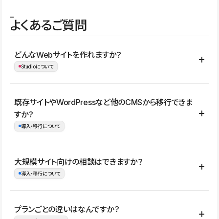
よくあるご質問
どんなWebサイトを作れますか？
Studioについて
コーポレートサイト、サービスサイト、LP、採用サイト、ブロ
既存サイトやWordPressなど他のCMSから移行できま
グ・メディア、イベントサイト、店舗・商品紹介サイト、ポートフ
すか？
ォリオなど幅広く制作できます。
導入・移行について
制作事例はこちら
はい。既存サイトの構成やコンテンツ、URLを整理したうえで、
大規模サイト向けの相談はできますか？
Studio上に再構築する形で移行できます。 WordPressの場合は、
導入・移行について
XMLファイルを使って投稿記事や固定ページ、カテゴリー、タグな
どの一部データをStudio CMSへインポートできます。ただし、サ
はい。アクセス規模が大きいサイトや、複数部門での運用、権限管
プランごとの違いはなんですか？
イト全体のデザインや設定がそのまま移行されるわけではないた