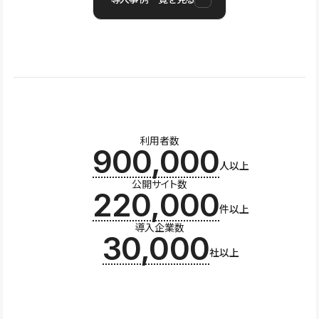
利用者数
900,000
人以上
公開サイト数
220,000
件以上
導入企業数
30,000
社以上