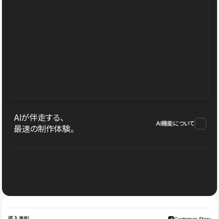
AIが伴走する、
AI機能について
最速の制作体験。
導入事例
Customer Story