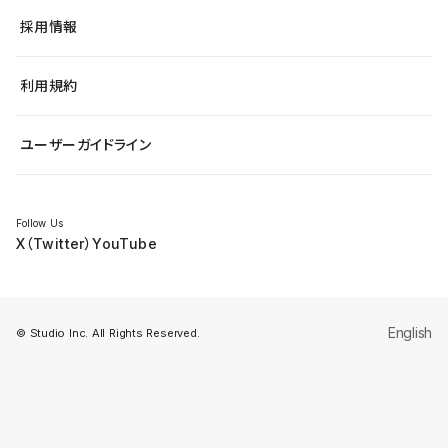
ヘルプセンター
小売・EC
サイト導線の変更
最新情報
採用情報
システムステータス
Studio Community
学習コンテンツ
利用規約
公式YouTube
全国ワークショップ
ユーザーガイドライン
セミナー
Follow Us
X（Twitter）
YouTube
English
© Studio Inc. All Rights Reserved.