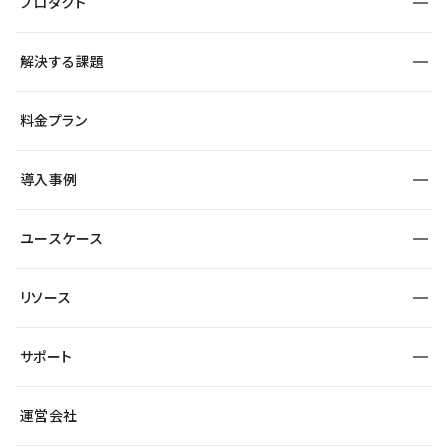
プロダクト
構築
解決する課題
デザインエディタ
CMS
サイト種別から探す
料金プラン
コーポレートサイト
フォーム
SEO
採用サイト
導入事例
運用
サービスサイト
サイト運用
事例インタビュー
業種から探す
ユースケース
セキュリティ
導入企業
宿泊・レジャー
大企業・エンタープライズ
ワークスペース
サイト制作事例
エンタメ
リソース
より自在に
制作会社
自治体
テンプレートを探す
Figma to Studio
広告代理店・コンサル
サポート
課題から探す
制作会社を探す
Lottie for Studio
スタートアップ
マーケターでのLP運用
総合窓口
サイト制作事例
アクセシビリティ
運営会社
飲食店
よくある質問
WordPressからの移行
ブログ