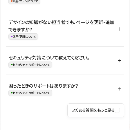
理、セキュリティ確認、既存システムとの連携など、個別の要件が
料金・プランについて
め、移行後にページ構成やデザイン、CMS設計、URL・リダイレク
ある場合はご相談いただけます。サイトの規模や運用体制に応じ
ト設定などの確認が必要です。
て、適したプランや進め方をご案内します。要件が固まりきってい
公開ページ数、バージョン履歴の期間、CMS利用数の上限、権限
デザインの知識がない担当者でも、ページを更新・追加
ない段階でも、お問い合わせください。
管理の有無などがプランごとに異なります。詳しくは料金プランペ
できますか？
お問合せはこちら
ージをご覧ください。
運用・更新について
料金プランはこちら
はい。CMSやコンポーネントを活用して更新範囲を設計しておく
セキュリティ対策について教えてください。
ことで、デザインを崩しにくい状態で運用できます。 さらにコン
セキュリティ・サポートについて
テンツ編集モードを使うと、編集できる範囲をテキスト・画像・ア
イコンなどに絞れるため、担当者ごとの見た目のばらつきを抑え
Studioでは、公開サイトやサービスを安全に利用できるよう、通信
困ったときのサポートはありますか？
ながらレイアウトに影響を与えずに更新作業を進めやすくなりま
の暗号化、データ保護、アクセス管理、脆弱性対策など、複数の観
セキュリティ・サポートについて
す。
点からセキュリティ対策を行っています。Studioで公開したサイト
はSSL/TLSによる通信暗号化に対応しており、悪質なスクリプトの
よくある質問をもっと見る
操作方法や機能については、ヘルプセンターでご確認いただけま
実行制限や、不正アクセス・攻撃への対策も実施しています。
す。編集、公開、CMS、フォーム、ドメイン設定など、目的に合
Studioのセキュリティ対策について
わせて記事を検索できます。有人サポート（チャット）は Mini プ