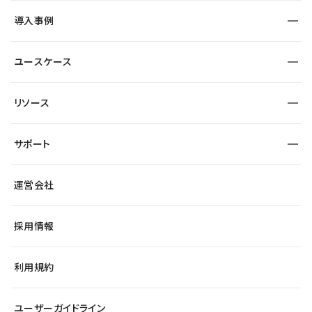
SEO
採用サイト
導入事例
運用
サービスサイト
サイト運用
事例インタビュー
業種から探す
ユースケース
セキュリティ
導入企業
宿泊・レジャー
大企業・エンタープライズ
ワークスペース
サイト制作事例
エンタメ
リソース
より自在に
制作会社
自治体
テンプレートを探す
Figma to Studio
広告代理店・コンサル
サポート
課題から探す
制作会社を探す
Lottie for Studio
スタートアップ
マーケターでのLP運用
総合窓口
サイト制作事例
アクセシビリティ
運営会社
飲食店
よくある質問
WordPressからの移行
ブログ
ヘルプセンター
小売・EC
サイト導線の変更
最新情報
採用情報
システムステータス
Studio Community
学習コンテンツ
利用規約
公式YouTube
全国ワークショップ
ユーザーガイドライン