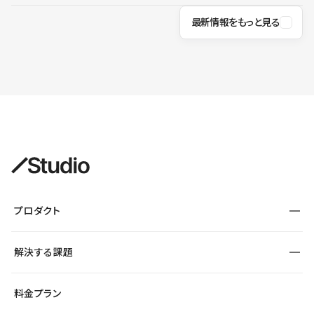
最新情報をもっと見る
プロダクト
構築
解決する課題
デザインエディタ
CMS
サイト種別から探す
料金プラン
コーポレートサイト
フォーム