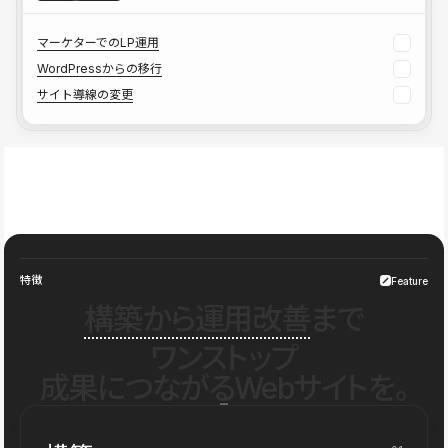
マーケターでのLP運用
WordPressからの移行
サイト導線の変更
特徴
Feature
構築から運用改善
まで
ワンストップ
成果につながるWebサイトを。