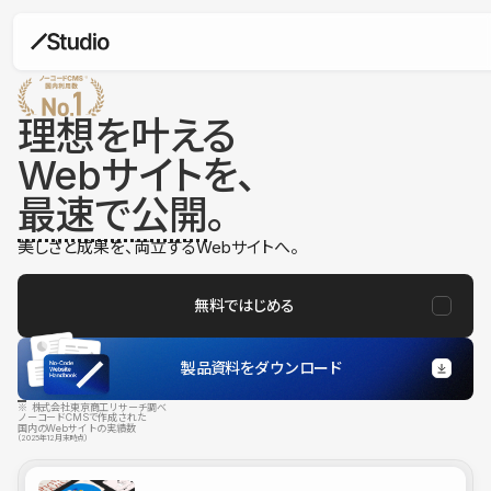
理想を叶える
Webサイトを、
最速で公開
。
美しさと成果を、両立するWebサイトへ。
無料ではじめる
製品資料をダウンロード
※ 株式会社東京商工リサーチ調べ
ノーコードCMSで作成された
国内のWebサイトの実績数
（2025年12月末時点）