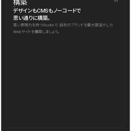
構築
01
デザインもCMSもノーコードで
思い通りに構築。
高い表現力を持つStudioで、自社のブランドを最大限活かした
Webサイトを構築しましょう。