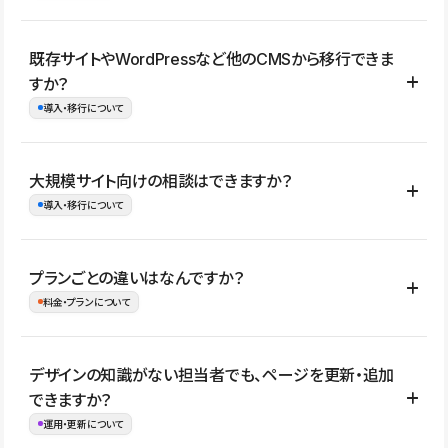
コーポレートサイト、サービスサイト、LP、採用サイト、ブロ
既存サイトやWordPressなど他のCMSから移行できま
グ・メディア、イベントサイト、店舗・商品紹介サイト、ポートフ
すか？
ォリオなど幅広く制作できます。
導入・移行について
制作事例はこちら
はい。既存サイトの構成やコンテンツ、URLを整理したうえで、
大規模サイト向けの相談はできますか？
Studio上に再構築する形で移行できます。 WordPressの場合は、
導入・移行について
XMLファイルを使って投稿記事や固定ページ、カテゴリー、タグな
どの一部データをStudio CMSへインポートできます。ただし、サ
はい。アクセス規模が大きいサイトや、複数部門での運用、権限管
プランごとの違いはなんですか？
イト全体のデザインや設定がそのまま移行されるわけではないた
理、セキュリティ確認、既存システムとの連携など、個別の要件が
料金・プランについて
め、移行後にページ構成やデザイン、CMS設計、URL・リダイレク
ある場合はご相談いただけます。サイトの規模や運用体制に応じ
ト設定などの確認が必要です。
て、適したプランや進め方をご案内します。要件が固まりきってい
公開ページ数、バージョン履歴の期間、CMS利用数の上限、権限
デザインの知識がない担当者でも、ページを更新・追加
ない段階でも、お問い合わせください。
管理の有無などがプランごとに異なります。詳しくは料金プランペ
できますか？
お問合せはこちら
ージをご覧ください。
運用・更新について
料金プランはこちら