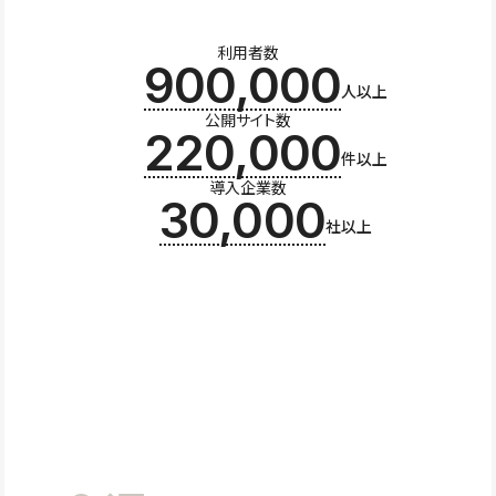
利用者数
900,000
人以上
公開サイト数
220,000
件以上
導入企業数
30,000
社以上