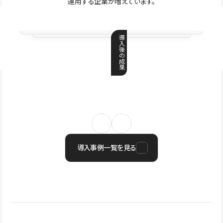
運用する企業が増えています。
導
入
後
の
成
果
導入事例一覧を見る