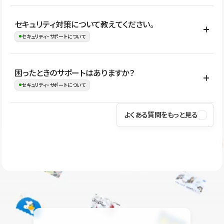
はい。CMSやコンポーネントを活用して更新範囲を設計しておく
セキュリティ対策について教えてください。
ことで、デザインを崩しにくい状態で運用できます。 さらにコン
セキュリティ・サポートについて
テンツ編集モードを使うと、編集できる範囲をテキスト・画像・ア
イコンなどに絞れるため、担当者ごとの見た目のばらつきを抑え
Studioでは、公開サイトやサービスを安全に利用できるよう、通信
困ったときのサポートはありますか？
ながらレイアウトに影響を与えずに更新作業を進めやすくなりま
の暗号化、データ保護、アクセス管理、脆弱性対策など、複数の観
セキュリティ・サポートについて
す。
点からセキュリティ対策を行っています。Studioで公開したサイト
はSSL/TLSによる通信暗号化に対応しており、悪質なスクリプトの
よくある質問をもっと見る
操作方法や機能については、ヘルプセンターでご確認いただけま
実行制限や、不正アクセス・攻撃への対策も実施しています。
す。編集、公開、CMS、フォーム、ドメイン設定など、目的に合
Studioのセキュリティ対策について
わせて記事を検索できます。有人サポート（チャット）は Mini プ
ラン以上のご契約プロジェクトでご利用いただけます。そのほか、
ユーザー同士で質問・相談できるコミュニティもご利用ください。
ヘルプセンターはこちら