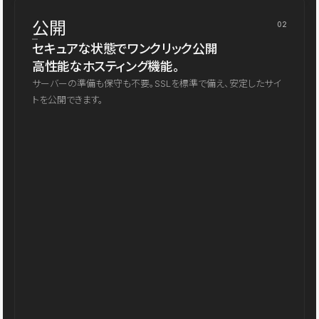
公開
02
セキュアな状態でワンクリック公開
高性能なホスティング機能。
サーバーの準備も保守も不要。SSLを標準で備え、安定したサイ
トを公開できます。