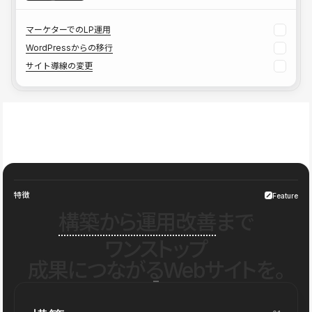
マーケターでのLP運用
WordPressからの移行
サイト導線の変更
特徴
Feature
構築から運用改善
まで
ワンストップ
成果につながるWebサイトを。