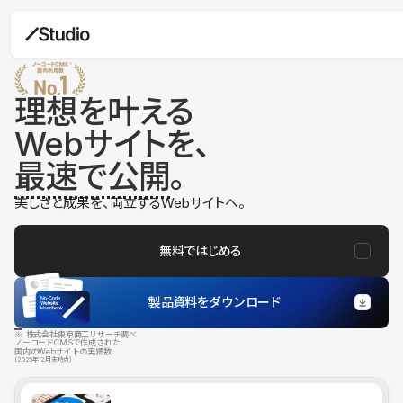
理想を叶える
Webサイトを、
最速で公開
。
美しさと成果を、両立するWebサイトへ。
無料ではじめる
製品資料をダウンロード
※ 株式会社東京商工リサーチ調べ
ノーコードCMSで作成された
国内のWebサイトの実績数
（2025年12月末時点）