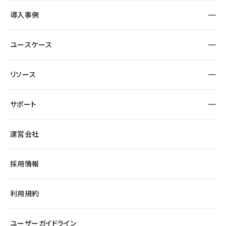
SEO
採用サイト
導入事例
運用
サービスサイト
サイト運用
事例インタビュー
業種から探す
ユースケース
セキュリティ
導入企業
宿泊・レジャー
大企業・エンタープライズ
ワークスペース
サイト制作事例
エンタメ
リソース
より自在に
制作会社
自治体
テンプレートを探す
Figma to Studio
広告代理店・コンサル
サポート
課題から探す
制作会社を探す
Lottie for Studio
スタートアップ
マーケターでのLP運用
総合窓口
サイト制作事例
アクセシビリティ
運営会社
飲食店
よくある質問
WordPressからの移行
ブログ
ヘルプセンター
小売・EC
サイト導線の変更
最新情報
採用情報
システムステータス
Studio Community
学習コンテンツ
利用規約
公式YouTube
全国ワークショップ
ユーザーガイドライン