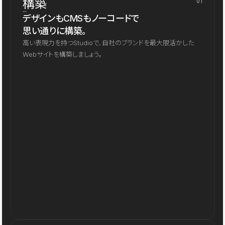
構築
01
デザインもCMSもノーコードで
思い通りに構築。
高い表現力を持つStudioで、自社のブランドを最大限活かした
Webサイトを構築しましょう。