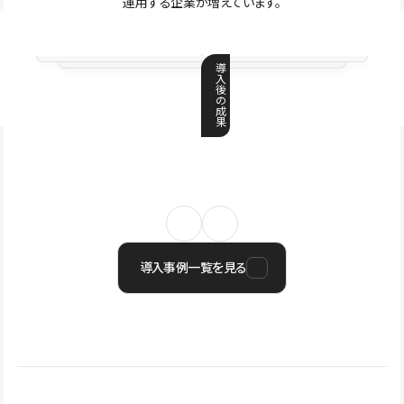
運用する企業が増えています。
導
入
後
の
成
果
導入事例一覧を見る