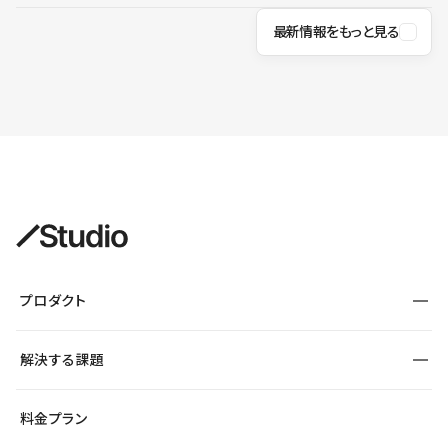
最新情報をもっと見る
プロダクト
構築
解決する課題
デザインエディタ
CMS
サイト種別から探す
料金プラン
コーポレートサイト
フォーム