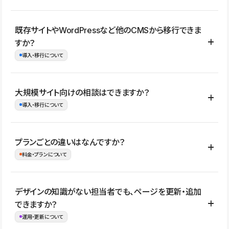
コーポレートサイト、サービスサイト、LP、採用サイト、ブロ
既存サイトやWordPressなど他のCMSから移行できま
グ・メディア、イベントサイト、店舗・商品紹介サイト、ポートフ
すか？
ォリオなど幅広く制作できます。
導入・移行について
制作事例はこちら
はい。既存サイトの構成やコンテンツ、URLを整理したうえで、
大規模サイト向けの相談はできますか？
Studio上に再構築する形で移行できます。 WordPressの場合は、
導入・移行について
XMLファイルを使って投稿記事や固定ページ、カテゴリー、タグな
どの一部データをStudio CMSへインポートできます。ただし、サ
はい。アクセス規模が大きいサイトや、複数部門での運用、権限管
プランごとの違いはなんですか？
イト全体のデザインや設定がそのまま移行されるわけではないた
理、セキュリティ確認、既存システムとの連携など、個別の要件が
料金・プランについて
め、移行後にページ構成やデザイン、CMS設計、URL・リダイレク
ある場合はご相談いただけます。サイトの規模や運用体制に応じ
ト設定などの確認が必要です。
て、適したプランや進め方をご案内します。要件が固まりきってい
公開ページ数、バージョン履歴の期間、CMS利用数の上限、権限
デザインの知識がない担当者でも、ページを更新・追加
ない段階でも、お問い合わせください。
管理の有無などがプランごとに異なります。詳しくは料金プランペ
できますか？
お問合せはこちら
ージをご覧ください。
運用・更新について
料金プランはこちら