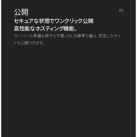
公開
02
セキュアな状態でワンクリック公開
高性能なホスティング機能。
サーバーの準備も保守も不要。SSLを標準で備え、安定したサイ
トを公開できます。