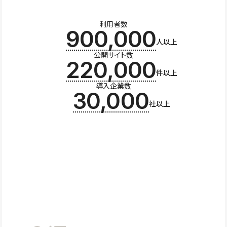
利用者数
900,000
人以上
公開サイト数
220,000
件以上
導入企業数
30,000
社以上