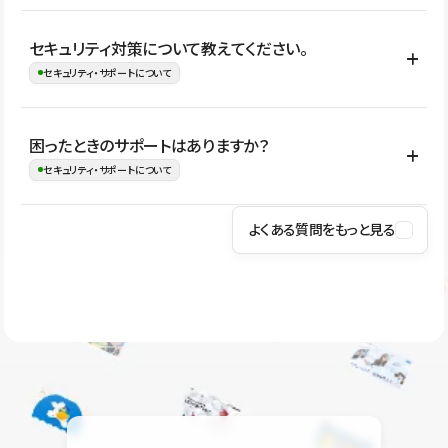
はい。CMSやコンポーネントを活用して更新範囲を設計しておく
セキュリティ対策について教えてください。
ことで、デザインを崩しにくい状態で運用できます。 さらにコン
セキュリティ・サポートについて
テンツ編集モードを使うと、編集できる範囲をテキスト・画像・ア
イコンなどに絞れるため、担当者ごとの見た目のばらつきを抑え
Studioでは、公開サイトやサービスを安全に利用できるよう、通信
困ったときのサポートはありますか？
ながらレイアウトに影響を与えずに更新作業を進めやすくなりま
の暗号化、データ保護、アクセス管理、脆弱性対策など、複数の観
セキュリティ・サポートについて
す。
点からセキュリティ対策を行っています。Studioで公開したサイト
はSSL/TLSによる通信暗号化に対応しており、悪質なスクリプトの
よくある質問をもっと見る
操作方法や機能については、ヘルプセンターでご確認いただけま
実行制限や、不正アクセス・攻撃への対策も実施しています。
す。編集、公開、CMS、フォーム、ドメイン設定など、目的に合
Studioのセキュリティ対策について
わせて記事を検索できます。有人サポート（チャット）は Mini プ
ラン以上のご契約プロジェクトでご利用いただけます。そのほか、
ユーザー同士で質問・相談できるコミュニティもご利用ください。
ヘルプセンターはこちら