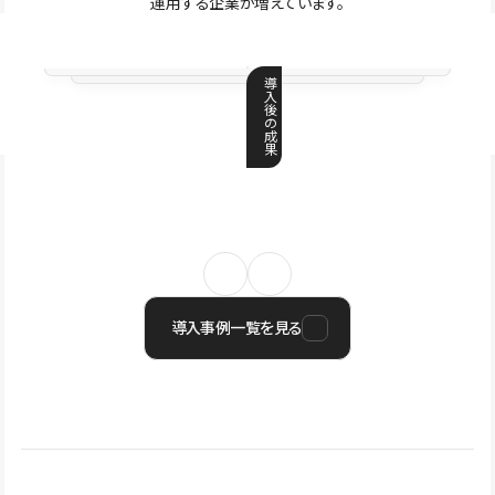
運用する企業が増えています。
導
入
後
の
成
果
導入事例一覧を見る