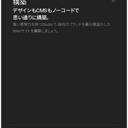
構築
01
デザインもCMSもノーコードで
思い通りに構築。
高い表現力を持つStudioで、自社のブランドを最大限活かした
Webサイトを構築しましょう。