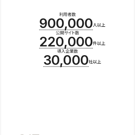
利用者数
900,000
人以上
公開サイト数
220,000
件以上
導入企業数
30,000
社以上