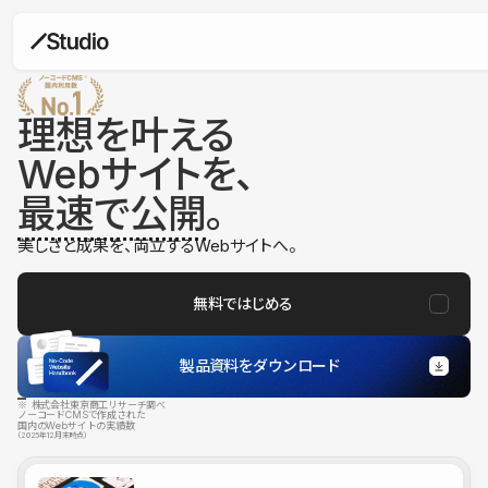
理想を叶える
Webサイトを、
最速で公開
。
美しさと成果を、両立するWebサイトへ。
無料ではじめる
製品資料をダウンロード
※ 株式会社東京商工リサーチ調べ
ノーコードCMSで作成された
国内のWebサイトの実績数
（2025年12月末時点）