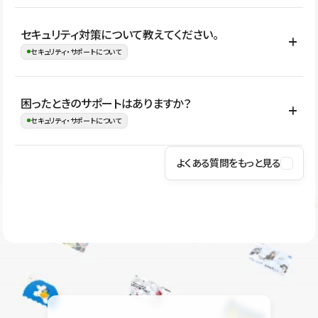
はい。CMSやコンポーネントを活用して更新範囲を設計しておく
セキュリティ対策について教えてください。
ことで、デザインを崩しにくい状態で運用できます。 さらにコン
セキュリティ・サポートについて
テンツ編集モードを使うと、編集できる範囲をテキスト・画像・ア
イコンなどに絞れるため、担当者ごとの見た目のばらつきを抑え
Studioでは、公開サイトやサービスを安全に利用できるよう、通信
困ったときのサポートはありますか？
ながらレイアウトに影響を与えずに更新作業を進めやすくなりま
の暗号化、データ保護、アクセス管理、脆弱性対策など、複数の観
セキュリティ・サポートについて
す。
点からセキュリティ対策を行っています。Studioで公開したサイト
はSSL/TLSによる通信暗号化に対応しており、悪質なスクリプトの
よくある質問をもっと見る
操作方法や機能については、ヘルプセンターでご確認いただけま
実行制限や、不正アクセス・攻撃への対策も実施しています。
す。編集、公開、CMS、フォーム、ドメイン設定など、目的に合
Studioのセキュリティ対策について
わせて記事を検索できます。有人サポート（チャット）は Mini プ
ラン以上のご契約プロジェクトでご利用いただけます。そのほか、
ユーザー同士で質問・相談できるコミュニティもご利用ください。
ヘルプセンターはこちら