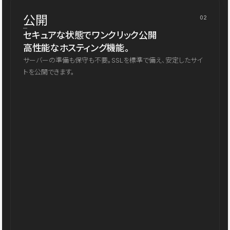
公開
02
セキュアな状態でワンクリック公開
高性能なホスティング機能。
サーバーの準備も保守も不要。SSLを標準で備え、安定したサイ
トを公開できます。