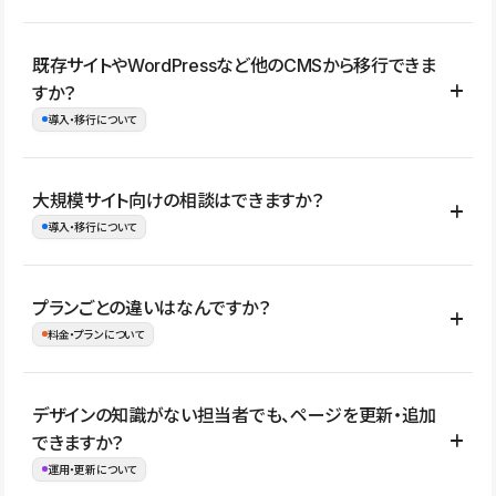
コーポレートサイト、サービスサイト、LP、採用サイト、ブロ
既存サイトやWordPressなど他のCMSから移行できま
グ・メディア、イベントサイト、店舗・商品紹介サイト、ポートフ
すか？
ォリオなど幅広く制作できます。
導入・移行について
制作事例はこちら
はい。既存サイトの構成やコンテンツ、URLを整理したうえで、
大規模サイト向けの相談はできますか？
Studio上に再構築する形で移行できます。 WordPressの場合は、
導入・移行について
XMLファイルを使って投稿記事や固定ページ、カテゴリー、タグな
どの一部データをStudio CMSへインポートできます。ただし、サ
はい。アクセス規模が大きいサイトや、複数部門での運用、権限管
プランごとの違いはなんですか？
イト全体のデザインや設定がそのまま移行されるわけではないた
理、セキュリティ確認、既存システムとの連携など、個別の要件が
料金・プランについて
め、移行後にページ構成やデザイン、CMS設計、URL・リダイレク
ある場合はご相談いただけます。サイトの規模や運用体制に応じ
ト設定などの確認が必要です。
て、適したプランや進め方をご案内します。要件が固まりきってい
公開ページ数、バージョン履歴の期間、CMS利用数の上限、権限
デザインの知識がない担当者でも、ページを更新・追加
ない段階でも、お問い合わせください。
管理の有無などがプランごとに異なります。詳しくは料金プランペ
できますか？
お問合せはこちら
ージをご覧ください。
運用・更新について
料金プランはこちら