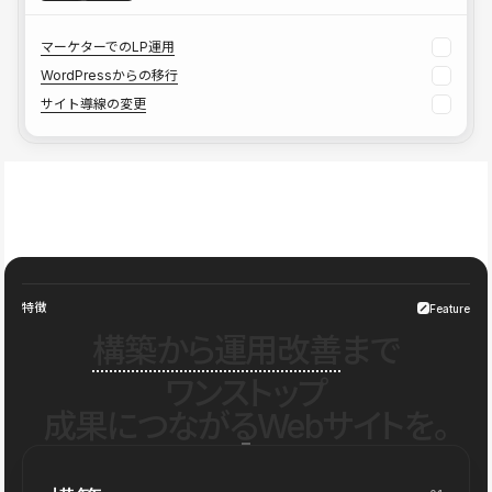
マーケターでのLP運用
WordPressからの移行
サイト導線の変更
特徴
Feature
構築から運用改善
まで
ワンストップ
成果につながるWebサイトを。