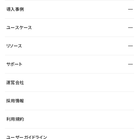
SEO
採用サイト
導入事例
運用
サービスサイト
サイト運用
事例インタビュー
業種から探す
ユースケース
セキュリティ
導入企業
宿泊・レジャー
大企業・エンタープライズ
ワークスペース
サイト制作事例
エンタメ
リソース
より自在に
制作会社
自治体
テンプレートを探す
Figma to Studio
広告代理店・コンサル
サポート
課題から探す
制作会社を探す
Lottie for Studio
スタートアップ
マーケターでのLP運用
総合窓口
サイト制作事例
アクセシビリティ
運営会社
飲食店
よくある質問
WordPressからの移行
ブログ
ヘルプセンター
小売・EC
サイト導線の変更
最新情報
採用情報
システムステータス
Studio Community
学習コンテンツ
利用規約
公式YouTube
全国ワークショップ
ユーザーガイドライン