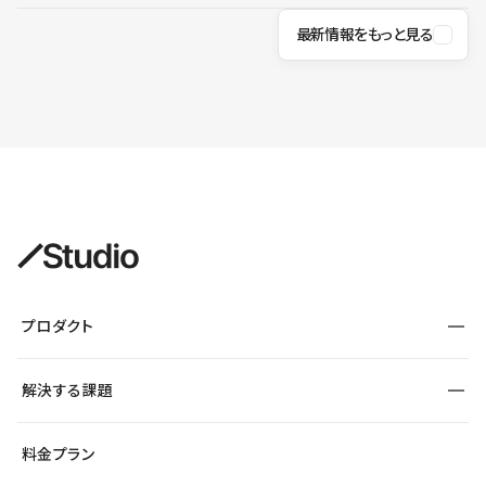
最新情報をもっと見る
プロダクト
構築
解決する課題
デザインエディタ
CMS
サイト種別から探す
料金プラン
コーポレートサイト
フォーム