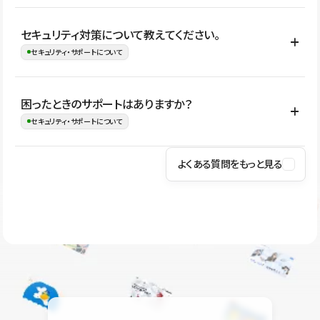
はい。CMSやコンポーネントを活用して更新範囲を設計しておく
セキュリティ対策について教えてください。
ことで、デザインを崩しにくい状態で運用できます。 さらにコン
セキュリティ・サポートについて
テンツ編集モードを使うと、編集できる範囲をテキスト・画像・ア
イコンなどに絞れるため、担当者ごとの見た目のばらつきを抑え
Studioでは、公開サイトやサービスを安全に利用できるよう、通信
困ったときのサポートはありますか？
ながらレイアウトに影響を与えずに更新作業を進めやすくなりま
の暗号化、データ保護、アクセス管理、脆弱性対策など、複数の観
セキュリティ・サポートについて
す。
点からセキュリティ対策を行っています。Studioで公開したサイト
はSSL/TLSによる通信暗号化に対応しており、悪質なスクリプトの
よくある質問をもっと見る
操作方法や機能については、ヘルプセンターでご確認いただけま
実行制限や、不正アクセス・攻撃への対策も実施しています。
す。編集、公開、CMS、フォーム、ドメイン設定など、目的に合
Studioのセキュリティ対策について
わせて記事を検索できます。有人サポート（チャット）は Mini プ
ラン以上のご契約プロジェクトでご利用いただけます。そのほか、
ユーザー同士で質問・相談できるコミュニティもご利用ください。
ヘルプセンターはこちら