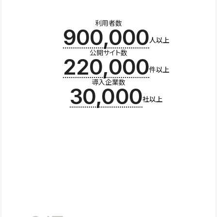
利用者数
900,000
人以上
公開サイト数
220,000
件以上
導入企業数
30,000
社以上