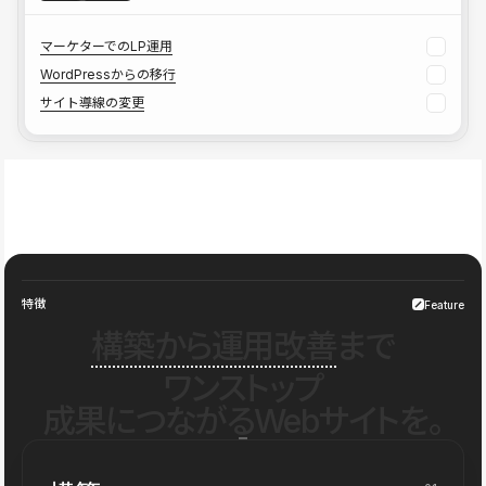
マーケターでのLP運用
WordPressからの移行
サイト導線の変更
特徴
Feature
構築から運用改善
まで
ワンストップ
成果につながるWebサイトを。