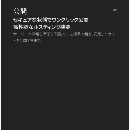
公開
02
セキュアな状態でワンクリック公開
高性能なホスティング機能。
サーバーの準備も保守も不要。SSLを標準で備え、安定したサイ
トを公開できます。