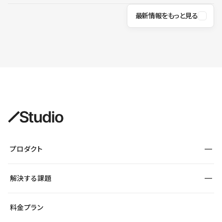
最新情報をもっと見る
プロダクト
構築
解決する課題
デザインエディタ
CMS
サイト種別から探す
料金プラン
コーポレートサイト
フォーム