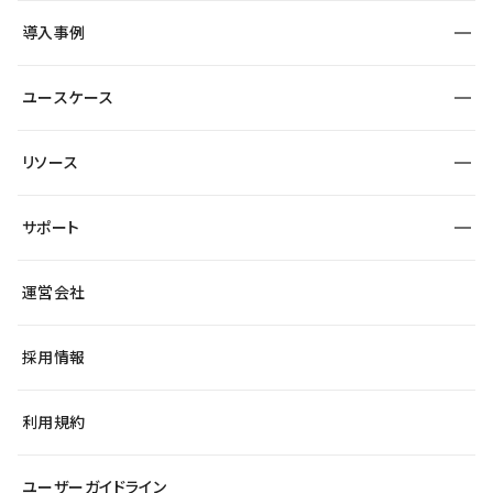
SEO
採用サイト
導入事例
運用
サービスサイト
サイト運用
事例インタビュー
業種から探す
ユースケース
セキュリティ
導入企業
宿泊・レジャー
大企業・エンタープライズ
ワークスペース
サイト制作事例
エンタメ
リソース
より自在に
制作会社
自治体
テンプレートを探す
Figma to Studio
広告代理店・コンサル
サポート
課題から探す
制作会社を探す
Lottie for Studio
スタートアップ
マーケターでのLP運用
総合窓口
サイト制作事例
アクセシビリティ
運営会社
飲食店
よくある質問
WordPressからの移行
ブログ
ヘルプセンター
小売・EC
サイト導線の変更
最新情報
採用情報
システムステータス
Studio Community
学習コンテンツ
利用規約
公式YouTube
全国ワークショップ
ユーザーガイドライン