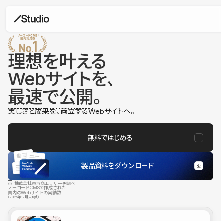
理想を叶える
Webサイトを、
最速で公開
。
美しさと成果を、両立するWebサイトへ。
無料ではじめる
製品資料をダウンロード
※ 株式会社東京商工リサーチ調べ
ノーコードCMSで作成された
国内のWebサイトの実績数
（2025年12月末時点）