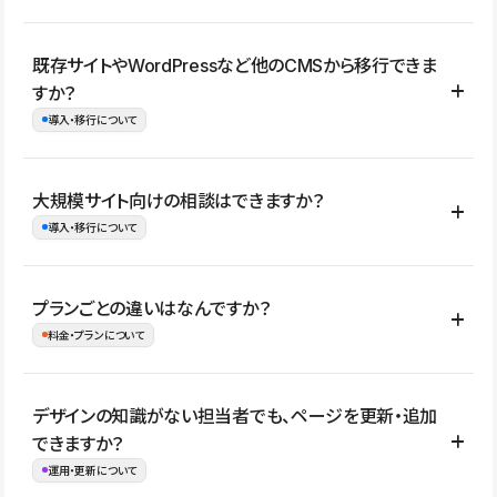
コーポレートサイト、サービスサイト、LP、採用サイト、ブロ
既存サイトやWordPressなど他のCMSから移行できま
グ・メディア、イベントサイト、店舗・商品紹介サイト、ポートフ
すか？
ォリオなど幅広く制作できます。
導入・移行について
制作事例はこちら
はい。既存サイトの構成やコンテンツ、URLを整理したうえで、
大規模サイト向けの相談はできますか？
Studio上に再構築する形で移行できます。 WordPressの場合は、
導入・移行について
XMLファイルを使って投稿記事や固定ページ、カテゴリー、タグな
どの一部データをStudio CMSへインポートできます。ただし、サ
はい。アクセス規模が大きいサイトや、複数部門での運用、権限管
プランごとの違いはなんですか？
イト全体のデザインや設定がそのまま移行されるわけではないた
理、セキュリティ確認、既存システムとの連携など、個別の要件が
料金・プランについて
め、移行後にページ構成やデザイン、CMS設計、URL・リダイレク
ある場合はご相談いただけます。サイトの規模や運用体制に応じ
ト設定などの確認が必要です。
て、適したプランや進め方をご案内します。要件が固まりきってい
公開ページ数、バージョン履歴の期間、CMS利用数の上限、権限
デザインの知識がない担当者でも、ページを更新・追加
ない段階でも、お問い合わせください。
管理の有無などがプランごとに異なります。詳しくは料金プランペ
できますか？
お問合せはこちら
ージをご覧ください。
運用・更新について
料金プランはこちら