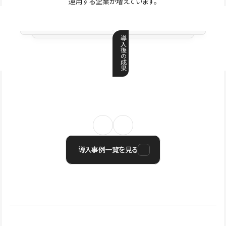
運用する企業が増えています。
導
入
後
の
成
果
導入事例一覧を見る