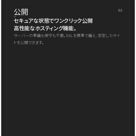
公開
02
セキュアな状態でワンクリック公開
高性能なホスティング機能。
サーバーの準備も保守も不要。SSLを標準で備え、安定したサイ
トを公開できます。