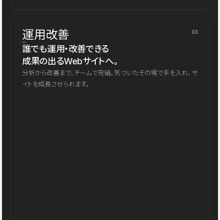
運用改善
03
誰でも運用・改善できる
成果の出るWebサイトへ。
分析から改善まで、チームで完結。気づいたその場で手を入れ、サ
イトを成長させられます。