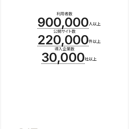
利用者数
900,000
人以上
公開サイト数
220,000
件以上
導入企業数
30,000
社以上