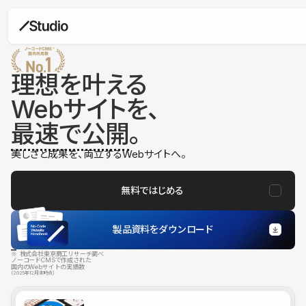
理想を叶える
Webサイトを、
最速で公開
。
美しさと成果を、両立するWebサイトへ。
無料ではじめる
製品資料をダウンロード
※ 株式会社東京商工リサーチ調べ
ノーコードCMSで作成された
国内のWebサイトの実績数
（2025年12月末時点）