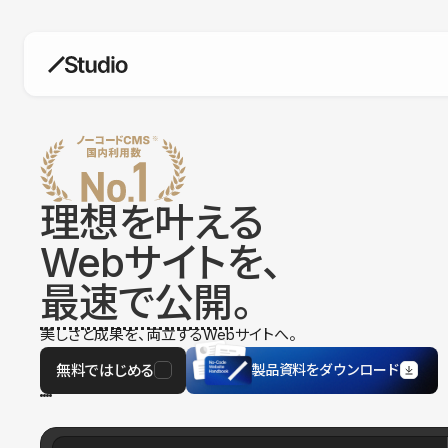
構築
デザインエディタ
コードを書かずにデザイン自体を自
在に
理想を叶える
CMS
Webサイトを、
柔軟なコンテンツ管理システム
最速で公開
。
フォーム
フォーム設置もノーコードで完結
美しさと成果を、両立するWebサイトへ。
SEO
検索エンジン向けの設定項目も充実
無料ではじめる
製品資料をダウンロード