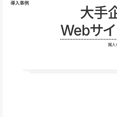
導入事例
大手
Webサ
属人