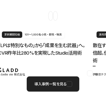
更新期間短縮
101〜1,000名
小売・卸売・物流
運用
「LPは特別なもの」から「成果を生む武器」へ。
散在す
CVR昨年比280%を実現したStudio活用術
倍超。
術
a belle vie 株式会社
伊藤忠テク
導入事例一覧を見る