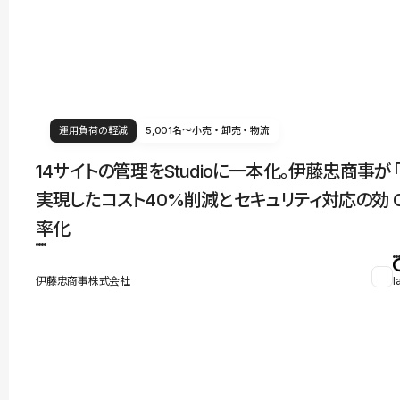
運用負荷の軽減
5,001名〜
小売・卸売・物流
14サイトの管理をStudioに一本化。伊藤忠商事が
実現したコスト40%削減とセキュリティ対応の効
率化
伊藤忠商事株式会社
l