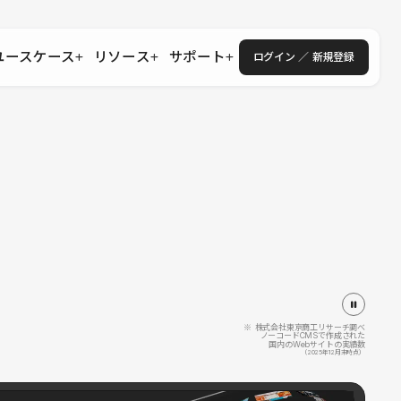
ユースケース
リソース
サポート
ログイン ／ 新規登録
・エンタープライズ
ス
相談窓口
学習コンテンツ
目的に沿ったサポートコンテンツを探す
 Store
Studio Academy
社
よくある質問
ートから始める
公式YouTubeの動画で学ぶ
採用
導入にあたってよくある質問を探す
理店・コンサル
o Showcase
全国ワークショップ
ヘルプセンター
を見る
基本操作を学ぶイベントを探す
トアップ
操作や機能に関するマニュアルを探す
 Community
セミナー
システムステータス
同士で繋がり知見を深める
技術向上に役立つイベントを探す
不具合・障害情報を確認する
 Experts
C
作会社を探す
※ 株式会社東京商工リサーチ調べ
ノーコードCMSで作成された
国内のWebサイトの実績数
 Blog
（2025年12月末時点）
見る
s New