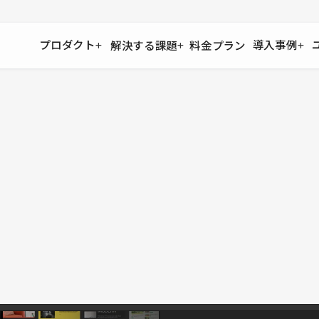
プロダクト
導入事例
解決する課題
料金プラン
運用
より自在に
事例インタビュー
大企業
リソー
お客様からの声をご紹介
サイト運用
Figma to Studio
Studio
制作会
導入企業
安心のバックアップや権限管理
デザインを一瞬でWebサイトに
テンプレ
様々な規模・業種の企業が
広告代
セキュリティ
Lottie for Studio
Studi
Studio Showcase
サイトの安全を守る仕組み
より豊かなアニメーション表現
制作事例
スター
Studioサイトギャラリー
ワークスペース
アクセシビリティ
Studio
複数プロジェクトを一括管理
Webサイトをすべての人に
飲食店
ユーザー
Studio
小売・E
Web制
Studio
ブログを
What'