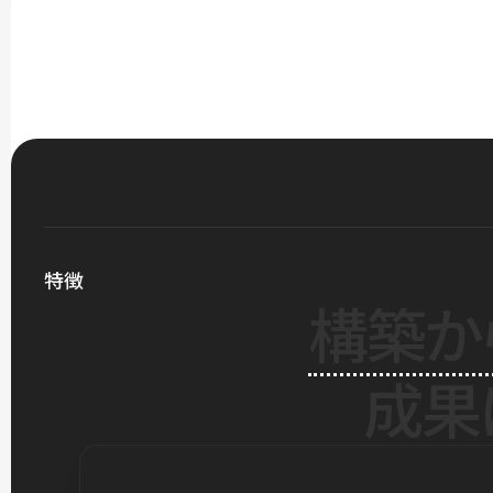
特徴
構築か
成果