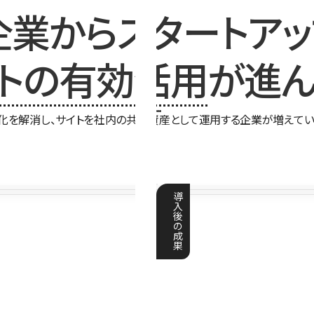
企業からスタートアッ
イトの有効活用
が進ん
化を解消し、サイトを社内の共有資産として運用する企業が増えてい
導
入
後
の
成
果