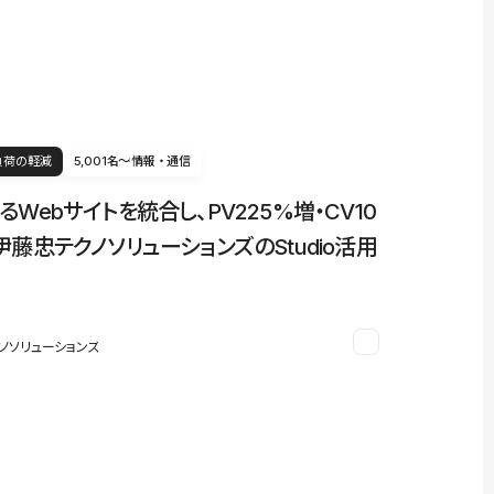
負荷の軽減
5,001名〜
情報・通信
るWebサイトを統合し、PV225%増・CV10
伊藤忠テクノソリューションズのStudio活用
ノソリューションズ