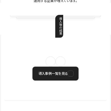
運用する企業が増えています。
導
入
後
の
成
果
導入事例一覧を見る