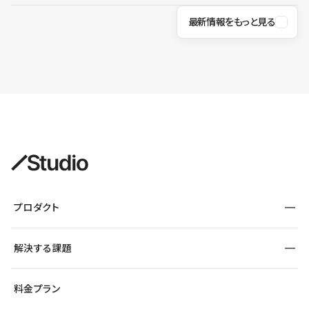
最新情報をもっと見る
プロダクト
構築
解決する課題
デザインエディタ
CMS
サイト種別から探す
料金プラン
コーポレートサイト
フォーム