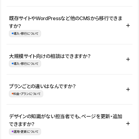
コーポレートサイト、サービスサイト、LP、採用サイト、ブロ
既存サイトやWordPressなど他のCMSから移行できま
グ・メディア、イベントサイト、店舗・商品紹介サイト、ポートフ
すか？
ォリオなど幅広く制作できます。
導入・移行について
制作事例はこちら
はい。既存サイトの構成やコンテンツ、URLを整理したうえで、
大規模サイト向けの相談はできますか？
Studio上に再構築する形で移行できます。 WordPressの場合は、
導入・移行について
XMLファイルを使って投稿記事や固定ページ、カテゴリー、タグな
どの一部データをStudio CMSへインポートできます。ただし、サ
はい。アクセス規模が大きいサイトや、複数部門での運用、権限管
プランごとの違いはなんですか？
イト全体のデザインや設定がそのまま移行されるわけではないた
理、セキュリティ確認、既存システムとの連携など、個別の要件が
料金・プランについて
め、移行後にページ構成やデザイン、CMS設計、URL・リダイレク
ある場合はご相談いただけます。サイトの規模や運用体制に応じ
ト設定などの確認が必要です。
て、適したプランや進め方をご案内します。要件が固まりきってい
公開ページ数、バージョン履歴の期間、CMS利用数の上限、権限
デザインの知識がない担当者でも、ページを更新・追加
ない段階でも、お問い合わせください。
管理の有無などがプランごとに異なります。詳しくは料金プランペ
できますか？
お問合せはこちら
ージをご覧ください。
運用・更新について
料金プランはこちら