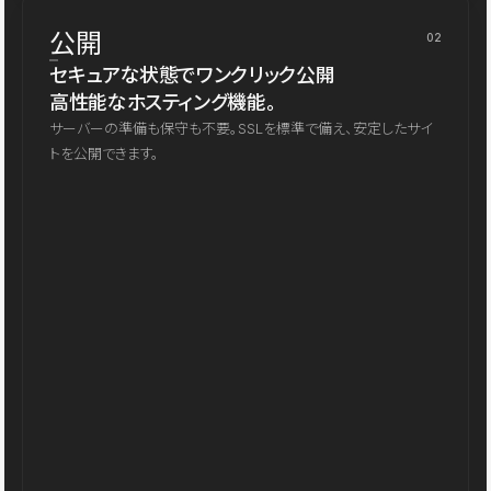
公開
02
セキュアな状態でワンクリック公開
高性能なホスティング機能。
サーバーの準備も保守も不要。SSLを標準で備え、安定したサイ
トを公開できます。