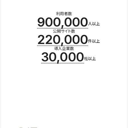
利用者数
900,000
人以上
公開サイト数
220,000
件以上
導入企業数
30,000
社以上