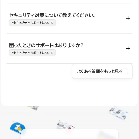
はい。CMSやコンポーネントを活用して更新範囲を設計しておく
セキュリティ対策について教えてください。
ことで、デザインを崩しにくい状態で運用できます。 さらにコン
セキュリティ・サポートについて
テンツ編集モードを使うと、編集できる範囲をテキスト・画像・ア
イコンなどに絞れるため、担当者ごとの見た目のばらつきを抑え
Studioでは、公開サイトやサービスを安全に利用できるよう、通信
困ったときのサポートはありますか？
ながらレイアウトに影響を与えずに更新作業を進めやすくなりま
の暗号化、データ保護、アクセス管理、脆弱性対策など、複数の観
セキュリティ・サポートについて
す。
点からセキュリティ対策を行っています。Studioで公開したサイト
はSSL/TLSによる通信暗号化に対応しており、悪質なスクリプトの
よくある質問をもっと見る
操作方法や機能については、ヘルプセンターでご確認いただけま
実行制限や、不正アクセス・攻撃への対策も実施しています。
す。編集、公開、CMS、フォーム、ドメイン設定など、目的に合
Studioのセキュリティ対策について
わせて記事を検索できます。有人サポート（チャット）は Mini プ
ラン以上のご契約プロジェクトでご利用いただけます。そのほか、
ユーザー同士で質問・相談できるコミュニティもご利用ください。
ヘルプセンターはこちら