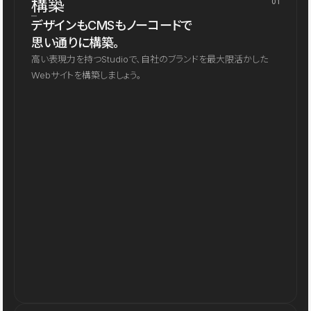
構築
01
デザインもCMSもノーコードで
思い通りに構築。
高い表現力を持つStudioで、自社のブランドを最大限活かした
Webサイトを構築しましょう。