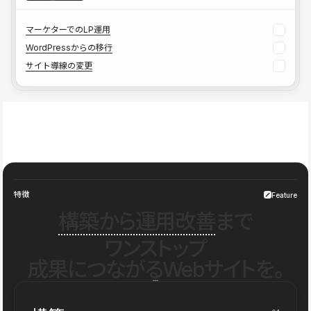
マーケターでのLP運用
WordPressからの移行
サイト導線の変更
特徴
Feature
構築から運用改善
まで
ワンストップ
成果につながるWebサイトを。