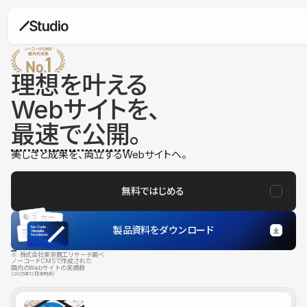
理想を叶える
Webサイトを、
最速で公開
。
美しさと成果を、両立するWebサイトへ。
無料ではじめる
製品資料をダウンロード
※ 株式会社東京商工リサーチ調べ
ノーコードCMSで作成された
国内のWebサイトの実績数
（2025年12月末時点）