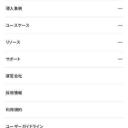
SEO
採用サイト
導入事例
運用
サービスサイト
サイト運用
事例インタビュー
業種から探す
ユースケース
セキュリティ
導入企業
宿泊・レジャー
大企業・エンタープライズ
ワークスペース
サイト制作事例
エンタメ
リソース
より自在に
制作会社
自治体
テンプレートを探す
Figma to Studio
広告代理店・コンサル
サポート
課題から探す
制作会社を探す
Lottie for Studio
スタートアップ
マーケターでのLP運用
総合窓口
サイト制作事例
アクセシビリティ
運営会社
飲食店
よくある質問
WordPressからの移行
ブログ
ヘルプセンター
小売・EC
サイト導線の変更
最新情報
採用情報
システムステータス
Studio Community
学習コンテンツ
利用規約
公式YouTube
全国ワークショップ
ユーザーガイドライン