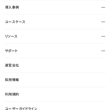
SEO
採用サイト
導入事例
運用
サービスサイト
サイト運用
事例インタビュー
業種から探す
ユースケース
セキュリティ
導入企業
宿泊・レジャー
大企業・エンタープライズ
ワークスペース
サイト制作事例
エンタメ
リソース
より自在に
制作会社
自治体
テンプレートを探す
Figma to Studio
広告代理店・コンサル
サポート
課題から探す
制作会社を探す
Lottie for Studio
スタートアップ
マーケターでのLP運用
総合窓口
サイト制作事例
アクセシビリティ
運営会社
飲食店
よくある質問
WordPressからの移行
ブログ
ヘルプセンター
小売・EC
サイト導線の変更
最新情報
採用情報
システムステータス
Studio Community
学習コンテンツ
利用規約
公式YouTube
全国ワークショップ
ユーザーガイドライン