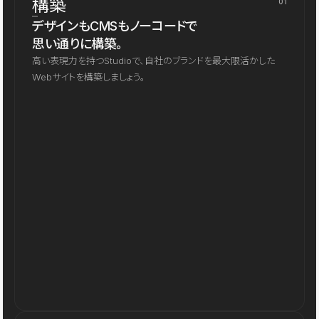
構築
01
デザインもCMSもノーコードで
思い通りに構築。
高い表現力を持つStudioで、自社のブランドを最大限活かした
Webサイトを構築しましょう。