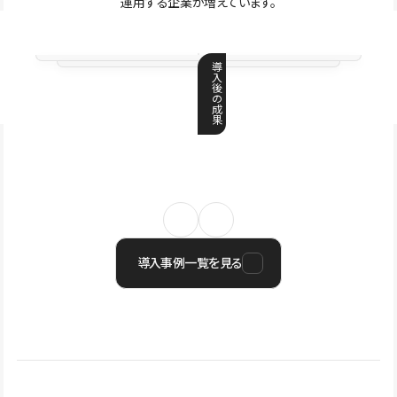
運用する企業が増えています。
導
入
後
の
成
果
導入事例一覧を見る