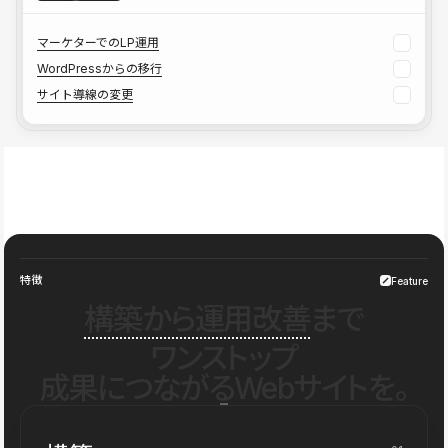
マーケターでのLP運用
WordPressからの移行
サイト導線の変更
特徴
Feature
構築から運用改善
まで
ワンストップ
成果につながるWebサイトを。