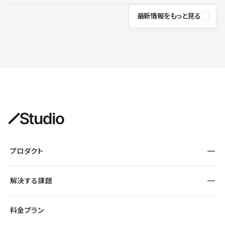
最新情報をもっと見る
プロダクト
構築
解決する課題
デザインエディタ
CMS
サイト種別から探す
料金プラン
コーポレートサイト
フォーム