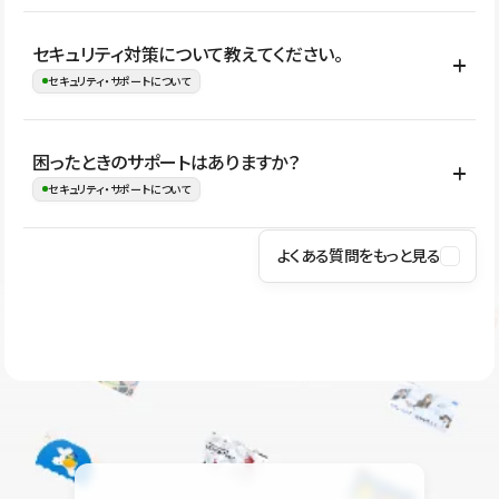
はい。CMSやコンポーネントを活用して更新範囲を設計しておく
セキュリティ対策について教えてください。
ことで、デザインを崩しにくい状態で運用できます。 さらにコン
セキュリティ・サポートについて
テンツ編集モードを使うと、編集できる範囲をテキスト・画像・ア
イコンなどに絞れるため、担当者ごとの見た目のばらつきを抑え
Studioでは、公開サイトやサービスを安全に利用できるよう、通信
困ったときのサポートはありますか？
ながらレイアウトに影響を与えずに更新作業を進めやすくなりま
の暗号化、データ保護、アクセス管理、脆弱性対策など、複数の観
セキュリティ・サポートについて
す。
点からセキュリティ対策を行っています。Studioで公開したサイト
はSSL/TLSによる通信暗号化に対応しており、悪質なスクリプトの
よくある質問をもっと見る
操作方法や機能については、ヘルプセンターでご確認いただけま
実行制限や、不正アクセス・攻撃への対策も実施しています。
す。編集、公開、CMS、フォーム、ドメイン設定など、目的に合
Studioのセキュリティ対策について
わせて記事を検索できます。有人サポート（チャット）は Mini プ
ラン以上のご契約プロジェクトでご利用いただけます。そのほか、
ユーザー同士で質問・相談できるコミュニティもご利用ください。
ヘルプセンターはこちら