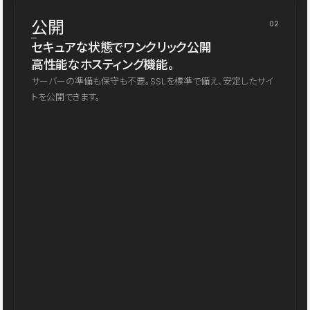
公開
02
セキュアな状態でワンクリック公開
高性能なホスティング機能。
サーバーの準備も保守も不要。SSLを標準で備え、安定したサイ
トを公開できます。