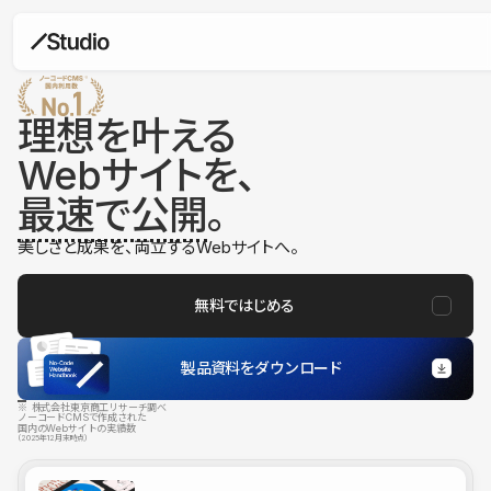
理想を叶える
Webサイトを、
最速で公開
。
美しさと成果を、両立するWebサイトへ。
無料ではじめる
製品資料をダウンロード
※ 株式会社東京商工リサーチ調べ
ノーコードCMSで作成された
国内のWebサイトの実績数
（2025年12月末時点）