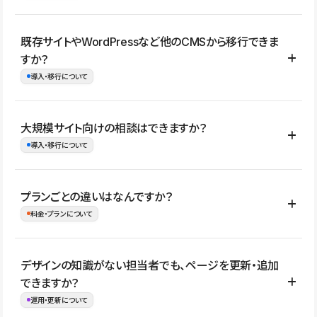
コーポレートサイト、サービスサイト、LP、採用サイト、ブロ
既存サイトやWordPressなど他のCMSから移行できま
グ・メディア、イベントサイト、店舗・商品紹介サイト、ポートフ
すか？
ォリオなど幅広く制作できます。
導入・移行について
制作事例はこちら
はい。既存サイトの構成やコンテンツ、URLを整理したうえで、
大規模サイト向けの相談はできますか？
Studio上に再構築する形で移行できます。 WordPressの場合は、
導入・移行について
XMLファイルを使って投稿記事や固定ページ、カテゴリー、タグな
どの一部データをStudio CMSへインポートできます。ただし、サ
はい。アクセス規模が大きいサイトや、複数部門での運用、権限管
プランごとの違いはなんですか？
イト全体のデザインや設定がそのまま移行されるわけではないた
理、セキュリティ確認、既存システムとの連携など、個別の要件が
料金・プランについて
め、移行後にページ構成やデザイン、CMS設計、URL・リダイレク
ある場合はご相談いただけます。サイトの規模や運用体制に応じ
ト設定などの確認が必要です。
て、適したプランや進め方をご案内します。要件が固まりきってい
公開ページ数、バージョン履歴の期間、CMS利用数の上限、権限
デザインの知識がない担当者でも、ページを更新・追加
ない段階でも、お問い合わせください。
管理の有無などがプランごとに異なります。詳しくは料金プランペ
できますか？
お問合せはこちら
ージをご覧ください。
運用・更新について
料金プランはこちら