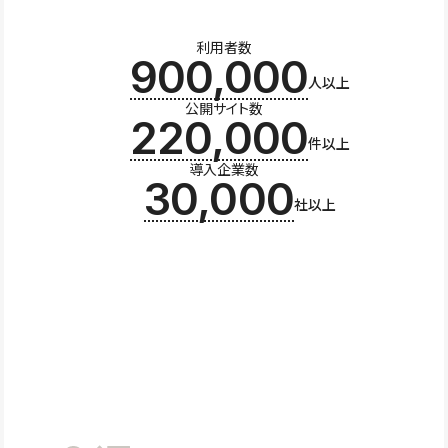
利用者数
900,000
人以上
公開サイト数
220,000
件以上
導入企業数
30,000
社以上