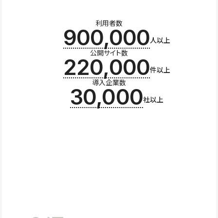
利用者数
900,000
人以上
公開サイト数
220,000
件以上
導入企業数
30,000
社以上