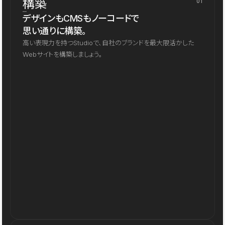
構築
01
デザインもCMSもノーコードで
思い通りに構築。
高い表現力を持つStudioで、自社のブランドを最大限活かした
Webサイトを構築しましょう。