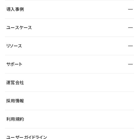
SEO
採用サイト
導入事例
運用
サービスサイト
サイト運用
事例インタビュー
業種から探す
ユースケース
セキュリティ
導入企業
宿泊・レジャー
大企業・エンタープライズ
ワークスペース
サイト制作事例
エンタメ
リソース
より自在に
制作会社
自治体
テンプレートを探す
Figma to Studio
広告代理店・コンサル
サポート
課題から探す
制作会社を探す
Lottie for Studio
スタートアップ
マーケターでのLP運用
総合窓口
サイト制作事例
アクセシビリティ
運営会社
飲食店
よくある質問
WordPressからの移行
ブログ
ヘルプセンター
小売・EC
サイト導線の変更
最新情報
採用情報
システムステータス
Studio Community
学習コンテンツ
利用規約
公式YouTube
全国ワークショップ
ユーザーガイドライン