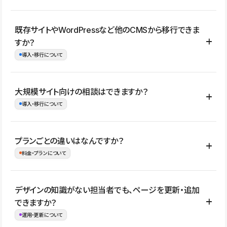
コーポレートサイト、サービスサイト、LP、採用サイト、ブロ
既存サイトやWordPressなど他のCMSから移行できま
グ・メディア、イベントサイト、店舗・商品紹介サイト、ポートフ
すか？
ォリオなど幅広く制作できます。
導入・移行について
制作事例はこちら
はい。既存サイトの構成やコンテンツ、URLを整理したうえで、
大規模サイト向けの相談はできますか？
Studio上に再構築する形で移行できます。 WordPressの場合は、
導入・移行について
XMLファイルを使って投稿記事や固定ページ、カテゴリー、タグな
どの一部データをStudio CMSへインポートできます。ただし、サ
はい。アクセス規模が大きいサイトや、複数部門での運用、権限管
プランごとの違いはなんですか？
イト全体のデザインや設定がそのまま移行されるわけではないた
理、セキュリティ確認、既存システムとの連携など、個別の要件が
料金・プランについて
め、移行後にページ構成やデザイン、CMS設計、URL・リダイレク
ある場合はご相談いただけます。サイトの規模や運用体制に応じ
ト設定などの確認が必要です。
て、適したプランや進め方をご案内します。要件が固まりきってい
公開ページ数、バージョン履歴の期間、CMS利用数の上限、権限
デザインの知識がない担当者でも、ページを更新・追加
ない段階でも、お問い合わせください。
管理の有無などがプランごとに異なります。詳しくは料金プランペ
できますか？
お問合せはこちら
ージをご覧ください。
運用・更新について
料金プランはこちら