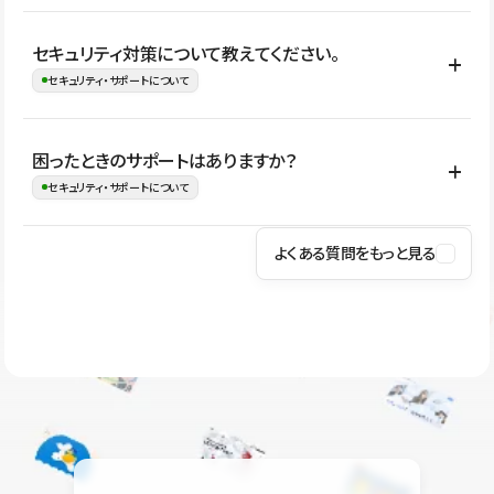
はい。CMSやコンポーネントを活用して更新範囲を設計しておく
セキュリティ対策について教えてください。
ことで、デザインを崩しにくい状態で運用できます。 さらにコン
セキュリティ・サポートについて
テンツ編集モードを使うと、編集できる範囲をテキスト・画像・ア
イコンなどに絞れるため、担当者ごとの見た目のばらつきを抑え
Studioでは、公開サイトやサービスを安全に利用できるよう、通信
困ったときのサポートはありますか？
ながらレイアウトに影響を与えずに更新作業を進めやすくなりま
の暗号化、データ保護、アクセス管理、脆弱性対策など、複数の観
セキュリティ・サポートについて
す。
点からセキュリティ対策を行っています。Studioで公開したサイト
はSSL/TLSによる通信暗号化に対応しており、悪質なスクリプトの
よくある質問をもっと見る
操作方法や機能については、ヘルプセンターでご確認いただけま
実行制限や、不正アクセス・攻撃への対策も実施しています。
す。編集、公開、CMS、フォーム、ドメイン設定など、目的に合
Studioのセキュリティ対策について
わせて記事を検索できます。有人サポート（チャット）は Mini プ
ラン以上のご契約プロジェクトでご利用いただけます。そのほか、
ユーザー同士で質問・相談できるコミュニティもご利用ください。
ヘルプセンターはこちら