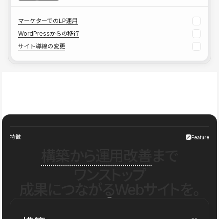
マーケターでのLP運用
WordPressからの移行
サイト導線の変更
特徴
Feature
構築から運用改善
まで
ワンストップ
成果につながるWebサイトを。