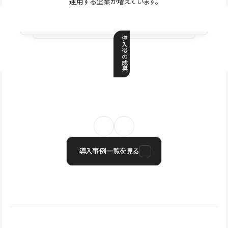
運用する企業が増えています。
導
入
後
の
成
果
導入事例一覧を見る