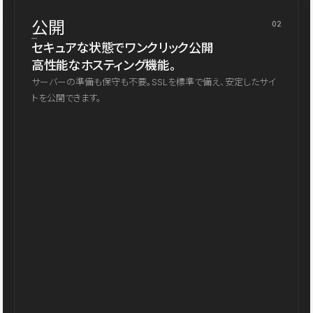
公開
02
セキュアな状態でワンクリック公開
高性能なホスティング機能。
サーバーの準備も保守も不要。SSLを標準で備え、安定したサイ
トを公開できます。