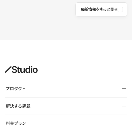
最新情報をもっと見る
プロダクト
構築
解決する課題
デザインエディタ
CMS
サイト種別から探す
料金プラン
コーポレートサイト
フォーム