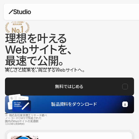
理想を叶える
Webサイトを、
最速で公開
。
美しさと成果を、両立するWebサイトへ。
無料ではじめる
製品資料をダウンロード
※ 株式会社東京商工リサーチ調べ
ノーコードCMSで作成された
国内のWebサイトの実績数
（2025年12月末時点）