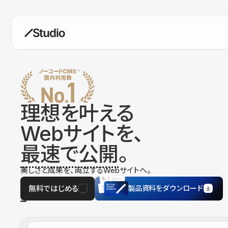
構築
デザインエディタ
コードを書かずにデザイン自体を自
在に
理想を叶える
CMS
Webサイトを、
柔軟なコンテンツ管理システム
最速で公開
。
フォーム
フォーム設置もノーコードで完結
美しさと成果を、両立するWebサイトへ。
SEO
検索エンジン向けの設定項目も充実
無料ではじめる
製品資料をダウンロード