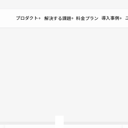
プロダクト
導入事例
解決する課題
料金プラン
運用
より自在に
事例インタビュー
大企業
リソー
お客様からの声をご紹介
サイト運用
Figma to Studio
Studio
制作会
導入企業
安心のバックアップや権限管理
デザインを一瞬でWebサイトに
テンプレ
様々な規模・業種の企業が
広告代
セキュリティ
Lottie for Studio
Studi
Studio Showcase
サイトの安全を守る仕組み
より豊かなアニメーション表現
制作事例
スター
Studioサイトギャラリー
ワークスペース
アクセシビリティ
Studio
複数プロジェクトを一括管理
Webサイトをすべての人に
飲食店
ユーザー
Studio
小売・E
Web制
Studio
ブログを
What'