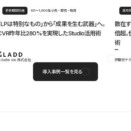
更新期間短縮
101〜1,000名
小売・卸売・物流
運用
「LPは特別なもの」から「成果を生む武器」へ。
散在す
CVR昨年比280%を実現したStudio活用術
倍超。
術
a belle vie 株式会社
伊藤忠テク
導入事例一覧を見る