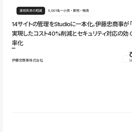
運用負荷の軽減
5,001名〜
小売・卸売・物流
14サイトの管理をStudioに一本化。伊藤忠商事が
実現したコスト40%削減とセキュリティ対応の効
率化
伊藤忠商事株式会社
l