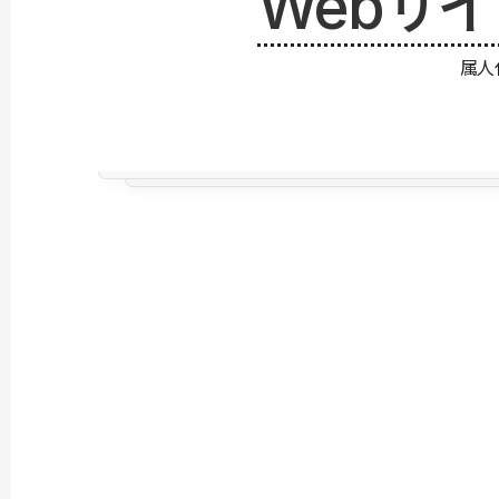
Webサ
属人