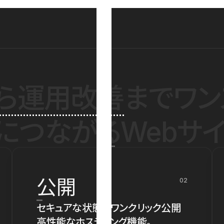
ら運用改善
までワン
につながるWebサイ
公開
02
セキュアな状態でワンクリック公開
高性能なホスティング機能。