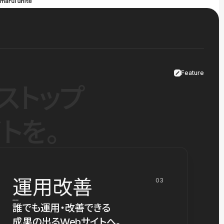
Feature
ストップ
トを。
運用改善
03
誰でも運用・改善できる
成果の出るWebサイトへ。