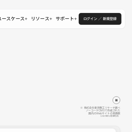
ユースケース
リソース
サポート
ログイン ／ 新規登録
・エンタープライズ
ス
相談窓口
学習コンテンツ
目的に沿ったサポートコンテンツを探す
 Store
Studio Academy
社
よくある質問
ートから始める
公式YouTubeの動画で学ぶ
採用
導入にあたってよくある質問を探す
理店・コンサル
o Showcase
全国ワークショップ
ヘルプセンター
を見る
基本操作を学ぶイベントを探す
トアップ
操作や機能に関するマニュアルを探す
 Community
セミナー
システムステータス
同士で繋がり知見を深める
技術向上に役立つイベントを探す
不具合・障害情報を確認する
 Experts
C
作会社を探す
※ 株式会社東京商工リサーチ調べ
ノーコードCMSで作成された
国内のWebサイトの実績数
 Blog
（2025年12月末時点）
見る
s New