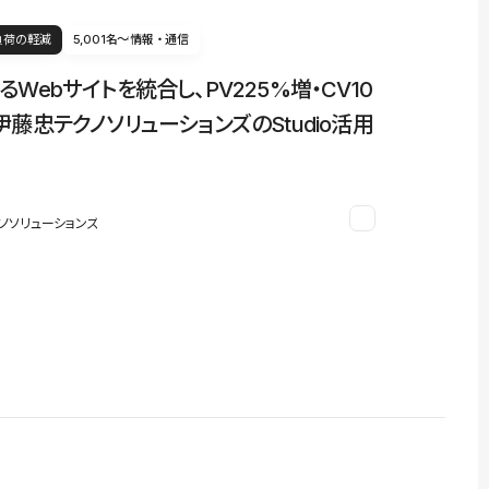
負荷の軽減
5,001名〜
情報・通信
るWebサイトを統合し、PV225%増・CV10
伊藤忠テクノソリューションズのStudio活用
ノソリューションズ