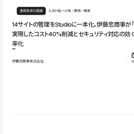
運用負荷の軽減
5,001名〜
小売・卸売・物流
14サイトの管理をStudioに一本化。伊藤忠商事が
実現したコスト40%削減とセキュリティ対応の効
率化
伊藤忠商事株式会社
l