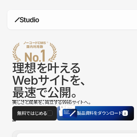
構築
デザインエディタ
コードを書かずにデザイン自体を自
在に
理想を叶える
CMS
Webサイトを、
柔軟なコンテンツ管理システム
最速で公開
。
フォーム
フォーム設置もノーコードで完結
美しさと成果を、両立するWebサイトへ。
SEO
検索エンジン向けの設定項目も充実
無料ではじめる
製品資料をダウンロード