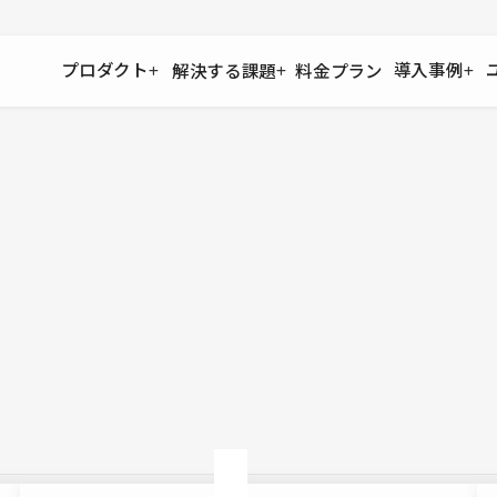
プロダクト
導入事例
解決する課題
料金プラン
運用
より自在に
事例インタビュー
大企業
リソー
お客様からの声をご紹介
サイト運用
Figma to Studio
Studio
制作会
導入企業
安心のバックアップや権限管理
デザインを一瞬でWebサイトに
テンプレ
様々な規模・業種の企業が
広告代
セキュリティ
Lottie for Studio
Studi
Studio Showcase
サイトの安全を守る仕組み
より豊かなアニメーション表現
制作事例
スター
Studioサイトギャラリー
ワークスペース
アクセシビリティ
Studio
複数プロジェクトを一括管理
Webサイトをすべての人に
飲食店
ユーザー
Studio
小売・E
Web制
Studio
ブログを
What'