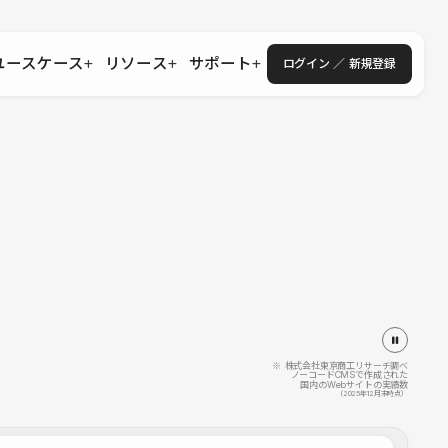
ユースケース
リソース
サポート
ログイン ／ 新規登録
・エンタープライズ
ス
相談窓口
学習コンテンツ
目的に沿ったサポートコンテンツを探す
 Store
Studio Academy
社
よくある質問
ートから始める
公式YouTubeの動画で学ぶ
採用
導入にあたってよくある質問を探す
理店・コンサル
o Showcase
全国ワークショップ
ヘルプセンター
を見る
基本操作を学ぶイベントを探す
トアップ
操作や機能に関するマニュアルを探す
 Community
セミナー
システムステータス
同士で繋がり知見を深める
技術向上に役立つイベントを探す
不具合・障害情報を確認する
 Experts
C
作会社を探す
※ 株式会社東京商工リサーチ調べ
ノーコードCMSで作成された
国内のWebサイトの実績数
 Blog
（2025年12月末時点）
見る
s New