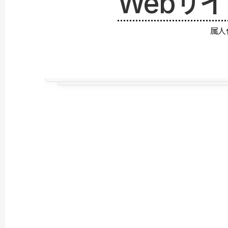
Webサ
属人