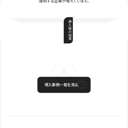
運用する企業が増えています。
導
入
後
の
成
果
導入事例一覧を見る