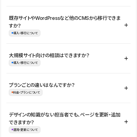
コーポレートサイト、サービスサイト、LP、採用サイト、ブロ
既存サイトやWordPressなど他のCMSから移行できま
グ・メディア、イベントサイト、店舗・商品紹介サイト、ポートフ
すか？
ォリオなど幅広く制作できます。
導入・移行について
制作事例はこちら
はい。既存サイトの構成やコンテンツ、URLを整理したうえで、
大規模サイト向けの相談はできますか？
Studio上に再構築する形で移行できます。 WordPressの場合は、
導入・移行について
XMLファイルを使って投稿記事や固定ページ、カテゴリー、タグな
どの一部データをStudio CMSへインポートできます。ただし、サ
はい。アクセス規模が大きいサイトや、複数部門での運用、権限管
プランごとの違いはなんですか？
イト全体のデザインや設定がそのまま移行されるわけではないた
理、セキュリティ確認、既存システムとの連携など、個別の要件が
料金・プランについて
め、移行後にページ構成やデザイン、CMS設計、URL・リダイレク
ある場合はご相談いただけます。サイトの規模や運用体制に応じ
ト設定などの確認が必要です。
て、適したプランや進め方をご案内します。要件が固まりきってい
公開ページ数、バージョン履歴の期間、CMS利用数の上限、権限
デザインの知識がない担当者でも、ページを更新・追加
ない段階でも、お問い合わせください。
管理の有無などがプランごとに異なります。詳しくは料金プランペ
できますか？
お問合せはこちら
ージをご覧ください。
運用・更新について
料金プランはこちら