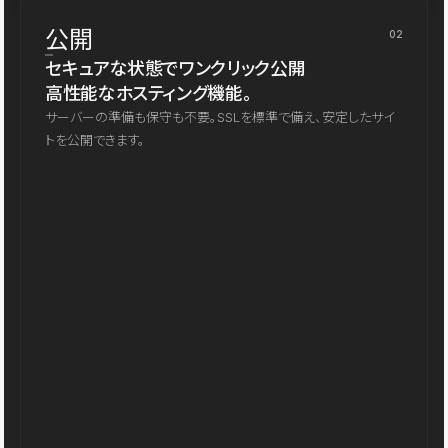
公開
02
セキュアな状態でワンクリック公開
高性能なホスティング機能。
サーバーの準備も保守も不要。SSLを標準で備え、安定したサイ
トを公開できます。