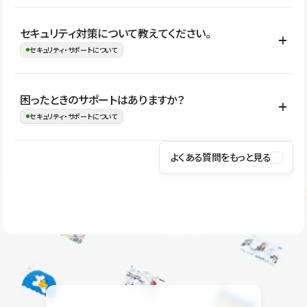
はい。CMSやコンポーネントを活用して更新範囲を設計しておく
セキュリティ対策について教えてください。
ことで、デザインを崩しにくい状態で運用できます。 さらにコン
セキュリティ・サポートについて
テンツ編集モードを使うと、編集できる範囲をテキスト・画像・ア
イコンなどに絞れるため、担当者ごとの見た目のばらつきを抑え
Studioでは、公開サイトやサービスを安全に利用できるよう、通信
困ったときのサポートはありますか？
ながらレイアウトに影響を与えずに更新作業を進めやすくなりま
の暗号化、データ保護、アクセス管理、脆弱性対策など、複数の観
セキュリティ・サポートについて
す。
点からセキュリティ対策を行っています。Studioで公開したサイト
はSSL/TLSによる通信暗号化に対応しており、悪質なスクリプトの
よくある質問をもっと見る
操作方法や機能については、ヘルプセンターでご確認いただけま
実行制限や、不正アクセス・攻撃への対策も実施しています。
す。編集、公開、CMS、フォーム、ドメイン設定など、目的に合
Studioのセキュリティ対策について
わせて記事を検索できます。有人サポート（チャット）は Mini プ
ラン以上のご契約プロジェクトでご利用いただけます。そのほか、
ユーザー同士で質問・相談できるコミュニティもご利用ください。
ヘルプセンターはこちら