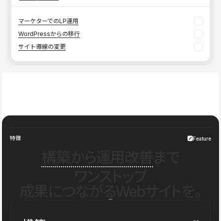
マーケターでのLP運用
WordPressからの移行
サイト導線の変更
特徴
Feature
構築から運用改善
まで
ワンストップ
成果につながるWebサイトを。