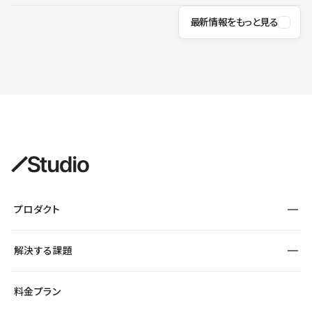
最新情報をもっと見る
プロダクト
構築
解決する課題
デザインエディタ
CMS
サイト種別から探す
料金プラン
コーポレートサイト
フォーム