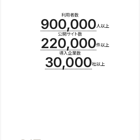
利用者数
900,000
人以上
公開サイト数
220,000
件以上
導入企業数
30,000
社以上