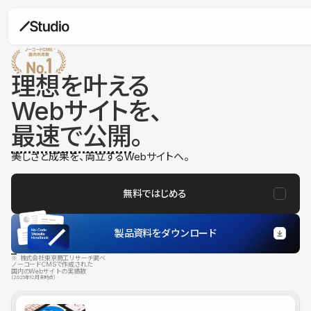
理想を叶える
Webサイトを、
最速で公開
。
美しさと成果を、両立するWebサイトへ。
無料ではじめる
製品資料をダウンロード
※ 株式会社東京商工リサーチ調べ
ノーコードCMSで作成された
国内のWebサイトの実績数
（2025年12月末時点）