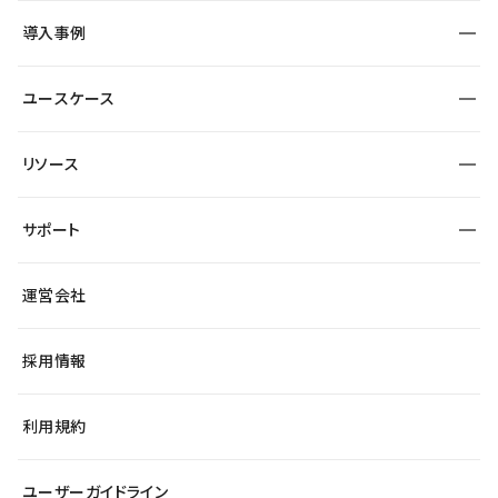
SEO
採用サイト
導入事例
運用
サービスサイト
サイト運用
事例インタビュー
業種から探す
ユースケース
セキュリティ
導入企業
宿泊・レジャー
大企業・エンタープライズ
ワークスペース
サイト制作事例
エンタメ
リソース
より自在に
制作会社
自治体
テンプレートを探す
Figma to Studio
広告代理店・コンサル
サポート
課題から探す
制作会社を探す
Lottie for Studio
スタートアップ
マーケターでのLP運用
総合窓口
サイト制作事例
アクセシビリティ
運営会社
飲食店
よくある質問
WordPressからの移行
ブログ
ヘルプセンター
小売・EC
サイト導線の変更
最新情報
採用情報
システムステータス
Studio Community
学習コンテンツ
利用規約
公式YouTube
全国ワークショップ
ユーザーガイドライン