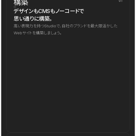
構築
01
デザインもCMSもノーコードで
思い通りに構築。
高い表現力を持つStudioで、自社のブランドを最大限活かした
Webサイトを構築しましょう。