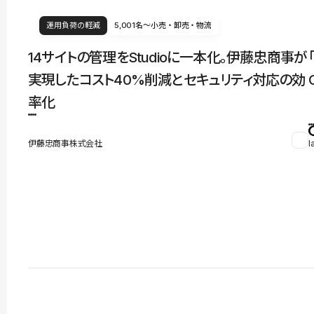
運用負荷の軽減
5,001名〜
小売・卸売・物流
14サイトの管理をStudioに一本化。伊藤忠商事が
実現したコスト40%削減とセキュリティ対応の効
率化
伊藤忠商事株式会社
l