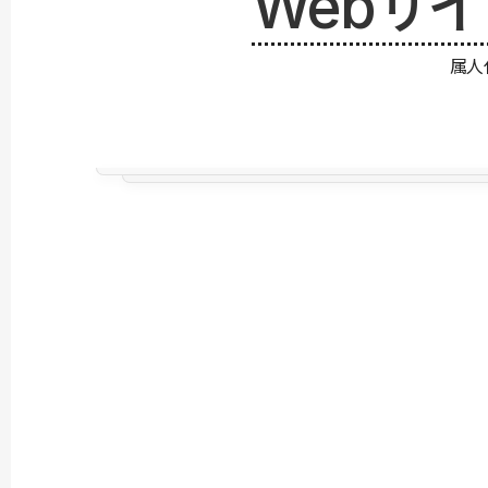
Webサ
属人