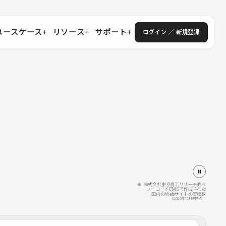
ユースケース
リソース
サポート
ログイン ／ 新規登録
・エンタープライズ
ス
相談窓口
学習コンテンツ
目的に沿ったサポートコンテンツを探す
 Store
Studio Academy
社
よくある質問
ートから始める
公式YouTubeの動画で学ぶ
採用
導入にあたってよくある質問を探す
理店・コンサル
o Showcase
全国ワークショップ
ヘルプセンター
を見る
基本操作を学ぶイベントを探す
トアップ
操作や機能に関するマニュアルを探す
 Community
セミナー
システムステータス
同士で繋がり知見を深める
技術向上に役立つイベントを探す
不具合・障害情報を確認する
 Experts
C
作会社を探す
※ 株式会社東京商工リサーチ調べ
ノーコードCMSで作成された
国内のWebサイトの実績数
 Blog
（2025年12月末時点）
見る
s New