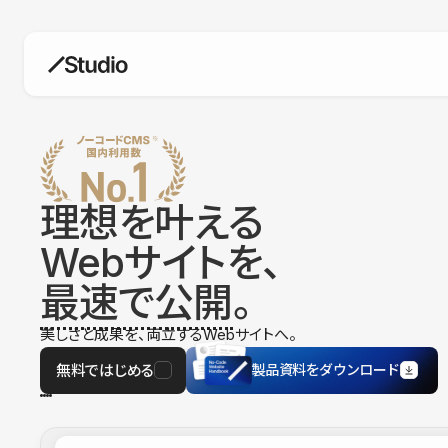
構築
デザインエディタ
コードを書かずにデザイン自体を自
在に
理想を叶える
CMS
Webサイトを、
柔軟なコンテンツ管理システム
最速で公開
。
フォーム
フォーム設置もノーコードで完結
美しさと成果を、両立するWebサイトへ。
SEO
検索エンジン向けの設定項目も充実
無料ではじめる
製品資料をダウンロード