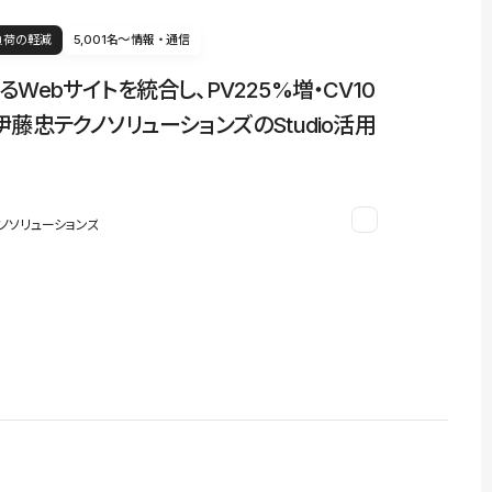
負荷の軽減
5,001名〜
情報・通信
るWebサイトを統合し、PV225%増・CV10
伊藤忠テクノソリューションズのStudio活用
ノソリューションズ