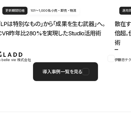
更新期間短縮
101〜1,000名
小売・卸売・物流
運用
「LPは特別なもの」から「成果を生む武器」へ。
散在す
CVR昨年比280%を実現したStudio活用術
倍超。
術
a belle vie 株式会社
伊藤忠テク
導入事例一覧を見る