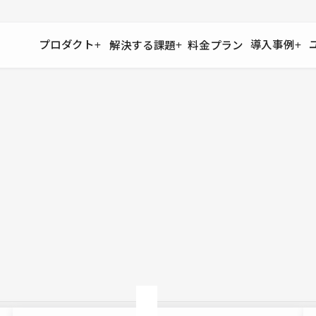
プロダクト
導入事例
解決する課題
料金プラン
運用
より自在に
事例インタビュー
大企業
リソー
お客様からの声をご紹介
サイト運用
Figma to Studio
Studio
制作会
導入企業
安心のバックアップや権限管理
デザインを一瞬でWebサイトに
テンプレ
様々な規模・業種の企業が
広告代
セキュリティ
Lottie for Studio
Studi
Studio Showcase
サイトの安全を守る仕組み
より豊かなアニメーション表現
制作事例
スター
Studioサイトギャラリー
ワークスペース
アクセシビリティ
Studio
複数プロジェクトを一括管理
Webサイトをすべての人に
飲食店
ユーザー
Studio
小売・E
Web制
Studio
ブログを
What'