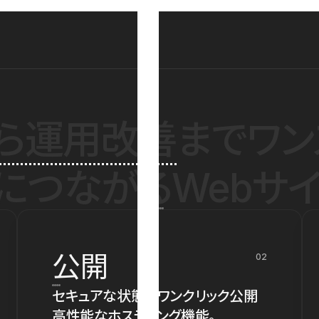
ら運用改善
までワン
につながるWebサイ
公開
02
セキュアな状態でワンクリック公開
高性能なホスティング機能。