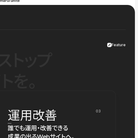
Feature
ストップ
トを。
運用改善
03
誰でも運用・改善できる
成果の出るWebサイトへ。