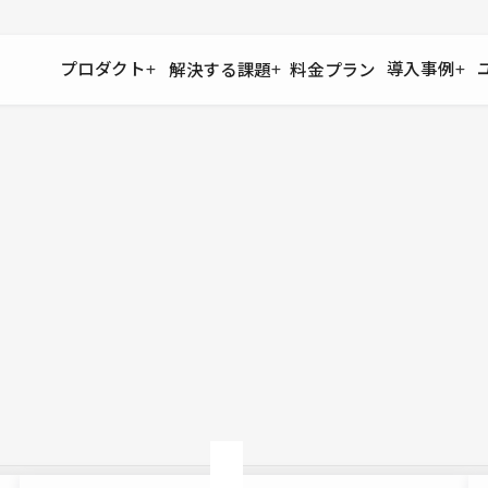
プロダクト
導入事例
解決する課題
料金プラン
運用
より自在に
事例インタビュー
大企業
リソー
お客様からの声をご紹介
サイト運用
Figma to Studio
Studio
制作会
導入企業
安心のバックアップや権限管理
デザインを一瞬でWebサイトに
テンプレ
様々な規模・業種の企業が
広告代
セキュリティ
Lottie for Studio
Studi
Studio Showcase
サイトの安全を守る仕組み
より豊かなアニメーション表現
制作事例
スター
Studioサイトギャラリー
ワークスペース
アクセシビリティ
Studio
複数プロジェクトを一括管理
Webサイトをすべての人に
飲食店
ユーザー
Studio
小売・E
Web制
Studio
ブログを
What'