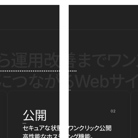
ら運用改善
までワン
につながるWebサイ
公開
02
セキュアな状態でワンクリック公開
高性能なホスティング機能。