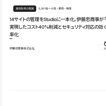
運用負荷の軽減
5,001名〜
小売・卸売・物流
14サイトの管理をStudioに一本化。伊藤忠商事が
実現したコスト40%削減とセキュリティ対応の効
率化
伊藤忠商事株式会社
l