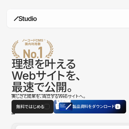
構築
デザインエディタ
コードを書かずにデザイン自体を自
在に
理想を叶える
CMS
Webサイトを、
柔軟なコンテンツ管理システム
最速で公開
。
フォーム
フォーム設置もノーコードで完結
美しさと成果を、両立するWebサイトへ。
SEO
検索エンジン向けの設定項目も充実
無料ではじめる
製品資料をダウンロード