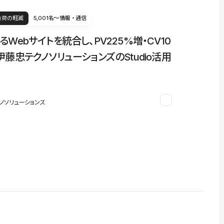
負荷の軽減
5,001名〜
情報・通信
るWebサイトを統合し、PV225%増・CV10
伊藤忠テクノソリューションズのStudio活用
ノソリューションズ