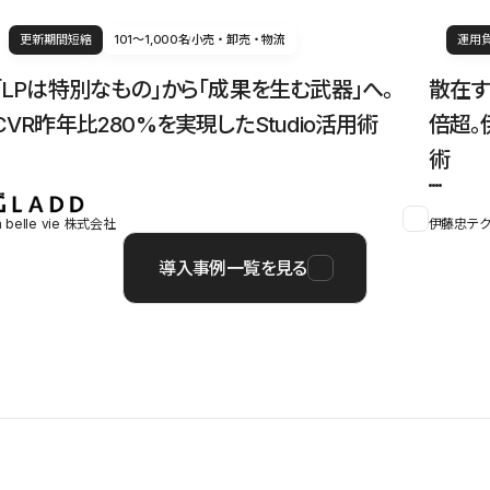
更新期間短縮
101〜1,000名
小売・卸売・物流
運用
「LPは特別なもの」から「成果を生む武器」へ。
散在す
CVR昨年比280%を実現したStudio活用術
倍超。
術
a belle vie 株式会社
伊藤忠テク
導入事例一覧を見る