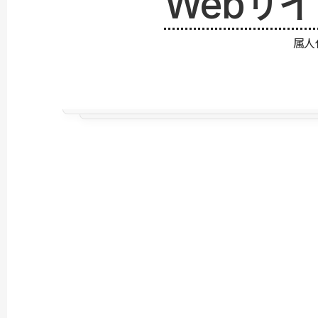
Webサ
属人