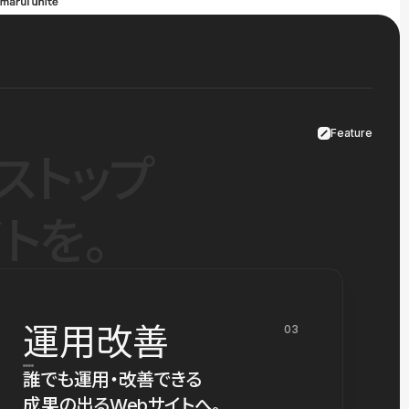
Feature
ストップ
トを。
運用改善
03
誰でも運用・改善できる
成果の出るWebサイトへ。