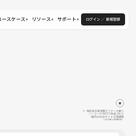
ユースケース
リソース
サポート
ログイン ／ 新規登録
・エンタープライズ
ス
相談窓口
学習コンテンツ
目的に沿ったサポートコンテンツを探す
 Store
Studio Academy
社
よくある質問
ートから始める
公式YouTubeの動画で学ぶ
採用
導入にあたってよくある質問を探す
理店・コンサル
o Showcase
全国ワークショップ
ヘルプセンター
を見る
基本操作を学ぶイベントを探す
トアップ
操作や機能に関するマニュアルを探す
 Community
セミナー
システムステータス
同士で繋がり知見を深める
技術向上に役立つイベントを探す
不具合・障害情報を確認する
 Experts
C
作会社を探す
※ 株式会社東京商工リサーチ調べ
ノーコードCMSで作成された
国内のWebサイトの実績数
 Blog
（2025年12月末時点）
見る
s New