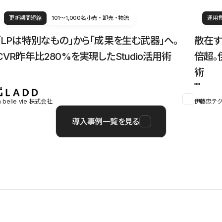
更新期間短縮
101〜1,000名
小売・卸売・物流
運用
「LPは特別なもの」から「成果を生む武器」へ。
散在す
CVR昨年比280%を実現したStudio活用術
倍超。
術
a belle vie 株式会社
伊藤忠テク
導入事例一覧を見る