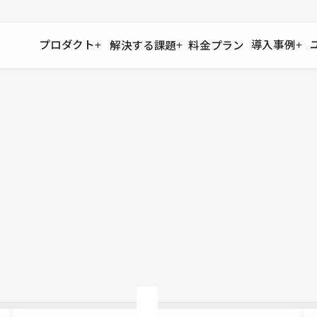
プロダクト
導入事例
解決する課題
料金プラン
運用
より自在に
事例インタビュー
大企業
リソー
お客様からの声をご紹介
サイト運用
Figma to Studio
Studio
制作会
導入企業
安心のバックアップや権限管理
デザインを一瞬でWebサイトに
テンプレ
様々な規模・業種の企業が
広告代
セキュリティ
Lottie for Studio
Studi
Studio Showcase
サイトの安全を守る仕組み
より豊かなアニメーション表現
制作事例
スター
Studioサイトギャラリー
ワークスペース
アクセシビリティ
Studio
複数プロジェクトを一括管理
Webサイトをすべての人に
飲食店
ユーザー
Studio
小売・E
Web制
Studio
ブログを
What'