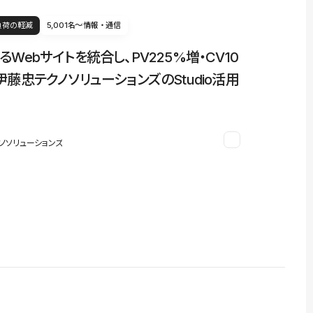
負荷の軽減
5,001名〜
情報・通信
るWebサイトを統合し、PV225%増・CV10
伊藤忠テクノソリューションズのStudio活用
ノソリューションズ