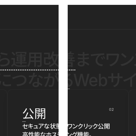
ら運用改善
までワン
につながるWebサイ
公開
02
セキュアな状態でワンクリック公開
高性能なホスティング機能。