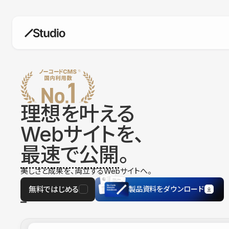
構築
デザインエディタ
コードを書かずにデザイン自体を自
在に
理想を叶える
CMS
Webサイトを、
柔軟なコンテンツ管理システム
最速で公開
。
フォーム
フォーム設置もノーコードで完結
美しさと成果を、両立するWebサイトへ。
SEO
検索エンジン向けの設定項目も充実
無料ではじめる
製品資料をダウンロード