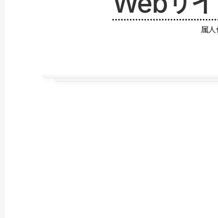
Webサ
属人