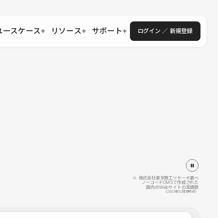
ユースケース
リソース
サポート
ログイン ／ 新規登録
・エンタープライズ
ス
相談窓口
学習コンテンツ
目的に沿ったサポートコンテンツを探す
 Store
Studio Academy
社
よくある質問
ートから始める
公式YouTubeの動画で学ぶ
採用
導入にあたってよくある質問を探す
理店・コンサル
o Showcase
全国ワークショップ
ヘルプセンター
を見る
基本操作を学ぶイベントを探す
トアップ
操作や機能に関するマニュアルを探す
 Community
セミナー
システムステータス
同士で繋がり知見を深める
技術向上に役立つイベントを探す
不具合・障害情報を確認する
 Experts
C
作会社を探す
※ 株式会社東京商工リサーチ調べ
ノーコードCMSで作成された
国内のWebサイトの実績数
 Blog
（2025年12月末時点）
見る
s New