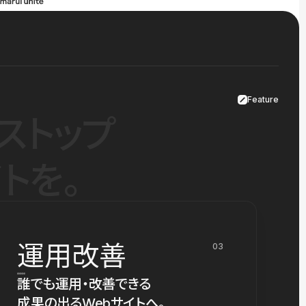
Feature
ストップ
トを。
運用改善
03
誰でも運用・改善できる
成果の出るWebサイトへ。