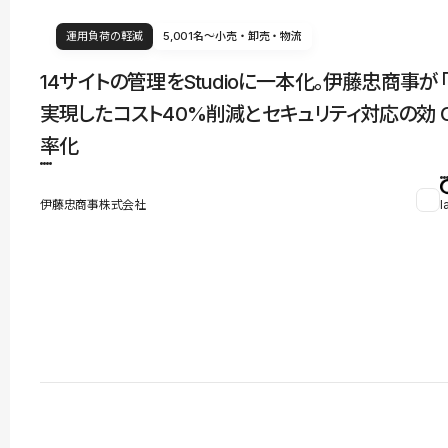
運用負荷の軽減
5,001名〜
小売・卸売・物流
14サイトの管理をStudioに一本化。伊藤忠商事が
実現したコスト40%削減とセキュリティ対応の効
率化
伊藤忠商事株式会社
l