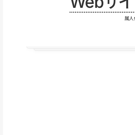
Webサ
属人