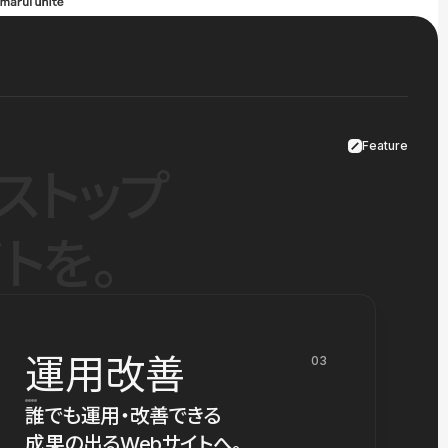
Feature
ストップ
トを。
運用改善
03
誰でも運用・改善できる
成果の出るWebサイトへ。