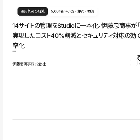
運用負荷の軽減
5,001名〜
小売・卸売・物流
14サイトの管理をStudioに一本化。伊藤忠商事が
実現したコスト40%削減とセキュリティ対応の効
率化
伊藤忠商事株式会社
l