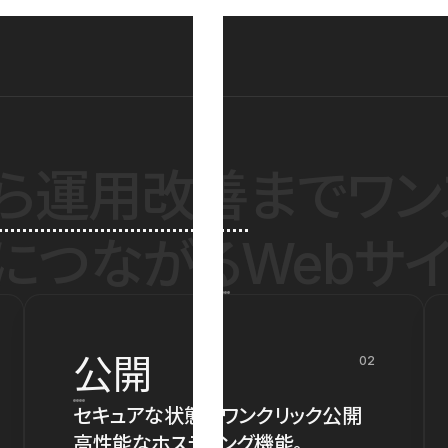
ら運用改善
までワン
につながるWebサイ
公開
02
セキュアな状態でワンクリック公開
高性能なホスティング機能。