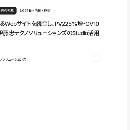
負荷の軽減
5,001名〜
情報・通信
るWebサイトを統合し、PV225%増・CV10
伊藤忠テクノソリューションズのStudio活用
ノソリューションズ