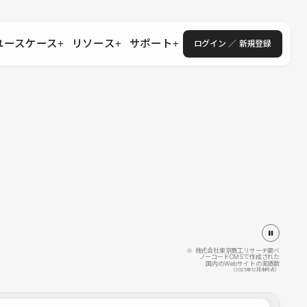
ユースケース
リソース
サポート
ログイン ／ 新規登録
・エンタープライズ
ス
相談窓口
学習コンテンツ
目的に沿ったサポートコンテンツを探す
 Store
Studio Academy
社
よくある質問
ートから始める
公式YouTubeの動画で学ぶ
採用
導入にあたってよくある質問を探す
理店・コンサル
o Showcase
全国ワークショップ
ヘルプセンター
を見る
基本操作を学ぶイベントを探す
トアップ
操作や機能に関するマニュアルを探す
 Community
セミナー
システムステータス
同士で繋がり知見を深める
技術向上に役立つイベントを探す
不具合・障害情報を確認する
 Experts
C
作会社を探す
※ 株式会社東京商工リサーチ調べ
ノーコードCMSで作成された
国内のWebサイトの実績数
 Blog
（2025年12月末時点）
見る
s New