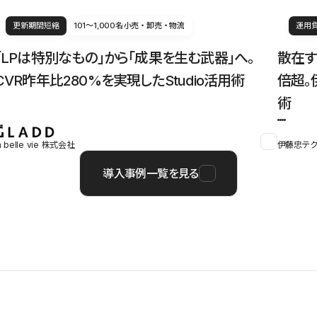
更新期間短縮
101〜1,000名
小売・卸売・物流
運用
「LPは特別なもの」から「成果を生む武器」へ。
散在す
CVR昨年比280%を実現したStudio活用術
倍超。
術
a belle vie 株式会社
伊藤忠テク
導入事例一覧を見る