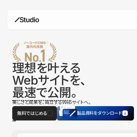
構築
デザインエディタ
コードを書かずにデザイン自体を自
在に
理想を叶える
CMS
Webサイトを、
柔軟なコンテンツ管理システム
最速で公開
。
フォーム
フォーム設置もノーコードで完結
美しさと成果を、両立するWebサイトへ。
SEO
検索エンジン向けの設定項目も充実
無料ではじめる
製品資料をダウンロード