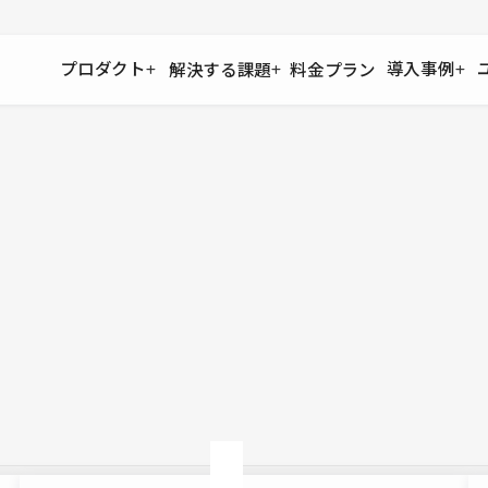
プロダクト
導入事例
解決する課題
料金プラン
運用
より自在に
事例インタビュー
大企業
リソー
お客様からの声をご紹介
サイト運用
Figma to Studio
Studio
制作会
導入企業
安心のバックアップや権限管理
デザインを一瞬でWebサイトに
テンプレ
様々な規模・業種の企業が
広告代
セキュリティ
Lottie for Studio
Studi
Studio Showcase
サイトの安全を守る仕組み
より豊かなアニメーション表現
制作事例
スター
Studioサイトギャラリー
ワークスペース
アクセシビリティ
Studio
複数プロジェクトを一括管理
Webサイトをすべての人に
飲食店
ユーザー
Studio
小売・E
Web制
Studio
ブログを
What'