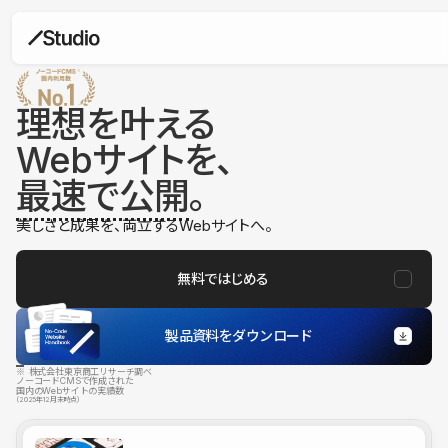
理想を叶える
Webサイトを、
最速で公開
。
美しさと成果を、両立するWebサイトへ。
無料ではじめる
製品資料をダウンロード
※ 株式会社東京商工リサーチ調べ
ノーコードCMSで作成された
国内のWebサイトの実績数
（2025年12月末時点）