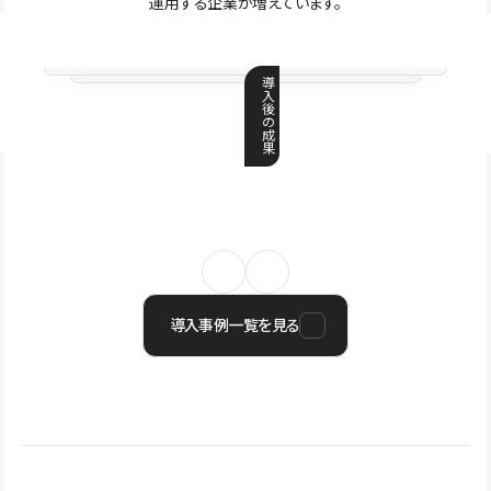
運用する企業が増えています。
導
入
後
の
成
果
導入事例一覧を見る