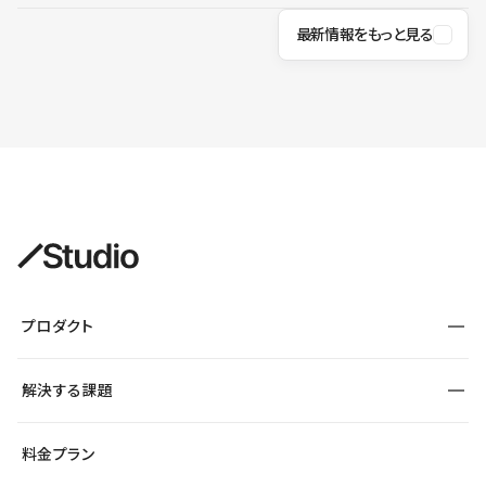
最新情報をもっと見る
プロダクト
構築
解決する課題
デザインエディタ
CMS
サイト種別から探す
料金プラン
コーポレートサイト
フォーム