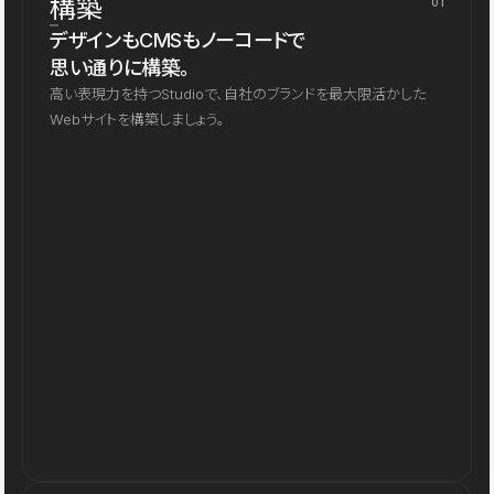
構築
01
デザインもCMSもノーコードで
思い通りに構築。
高い表現力を持つStudioで、自社のブランドを最大限活かした
Webサイトを構築しましょう。