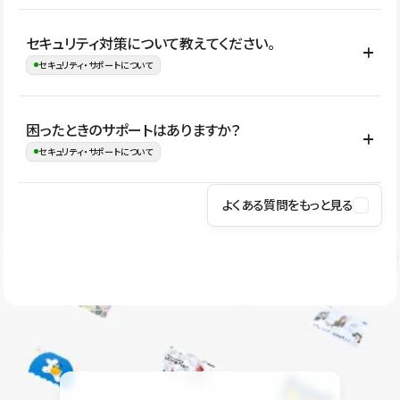
はい。CMSやコンポーネントを活用して更新範囲を設計しておく
セキュリティ対策について教えてください。
ことで、デザインを崩しにくい状態で運用できます。 さらにコン
セキュリティ・サポートについて
テンツ編集モードを使うと、編集できる範囲をテキスト・画像・ア
イコンなどに絞れるため、担当者ごとの見た目のばらつきを抑え
Studioでは、公開サイトやサービスを安全に利用できるよう、通信
困ったときのサポートはありますか？
ながらレイアウトに影響を与えずに更新作業を進めやすくなりま
の暗号化、データ保護、アクセス管理、脆弱性対策など、複数の観
セキュリティ・サポートについて
す。
点からセキュリティ対策を行っています。Studioで公開したサイト
はSSL/TLSによる通信暗号化に対応しており、悪質なスクリプトの
よくある質問をもっと見る
操作方法や機能については、ヘルプセンターでご確認いただけま
実行制限や、不正アクセス・攻撃への対策も実施しています。
す。編集、公開、CMS、フォーム、ドメイン設定など、目的に合
Studioのセキュリティ対策について
わせて記事を検索できます。有人サポート（チャット）は Mini プ
ラン以上のご契約プロジェクトでご利用いただけます。そのほか、
ユーザー同士で質問・相談できるコミュニティもご利用ください。
ヘルプセンターはこちら