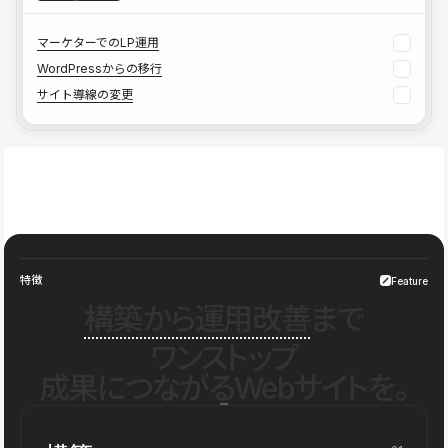
マーケターでのLP運用
WordPressからの移行
サイト導線の変更
特徴
Feature
構築から運用改善
まで
ワンストップ
成果につながるWebサイトを。