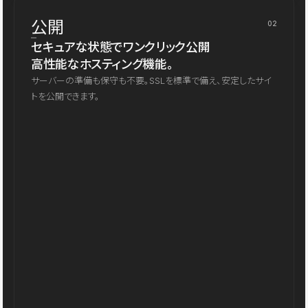
公開
02
セキュアな状態でワンクリック公開
高性能なホスティング機能。
サーバーの準備も保守も不要。SSLを標準で備え、安定したサイ
トを公開できます。