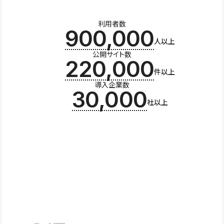
利用者数
900,000
人以上
公開サイト数
220,000
件以上
導入企業数
30,000
社以上