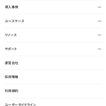
SEO
採用サイト
導入事例
運用
サービスサイト
サイト運用
事例インタビュー
業種から探す
ユースケース
セキュリティ
導入企業
宿泊・レジャー
大企業・エンタープライズ
ワークスペース
サイト制作事例
エンタメ
リソース
より自在に
制作会社
自治体
テンプレートを探す
Figma to Studio
広告代理店・コンサル
サポート
課題から探す
制作会社を探す
Lottie for Studio
スタートアップ
マーケターでのLP運用
総合窓口
サイト制作事例
アクセシビリティ
運営会社
飲食店
よくある質問
WordPressからの移行
ブログ
ヘルプセンター
小売・EC
サイト導線の変更
最新情報
採用情報
システムステータス
Studio Community
学習コンテンツ
利用規約
公式YouTube
全国ワークショップ
ユーザーガイドライン