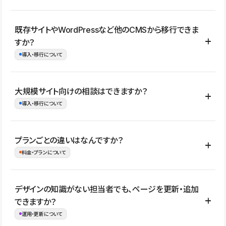
コーポレートサイト、サービスサイト、LP、採用サイト、ブロ
既存サイトやWordPressなど他のCMSから移行できま
グ・メディア、イベントサイト、店舗・商品紹介サイト、ポートフ
すか？
ォリオなど幅広く制作できます。
導入・移行について
制作事例はこちら
はい。既存サイトの構成やコンテンツ、URLを整理したうえで、
大規模サイト向けの相談はできますか？
Studio上に再構築する形で移行できます。 WordPressの場合は、
導入・移行について
XMLファイルを使って投稿記事や固定ページ、カテゴリー、タグな
どの一部データをStudio CMSへインポートできます。ただし、サ
はい。アクセス規模が大きいサイトや、複数部門での運用、権限管
プランごとの違いはなんですか？
イト全体のデザインや設定がそのまま移行されるわけではないた
理、セキュリティ確認、既存システムとの連携など、個別の要件が
料金・プランについて
め、移行後にページ構成やデザイン、CMS設計、URL・リダイレク
ある場合はご相談いただけます。サイトの規模や運用体制に応じ
ト設定などの確認が必要です。
て、適したプランや進め方をご案内します。要件が固まりきってい
公開ページ数、バージョン履歴の期間、CMS利用数の上限、権限
デザインの知識がない担当者でも、ページを更新・追加
ない段階でも、お問い合わせください。
管理の有無などがプランごとに異なります。詳しくは料金プランペ
できますか？
お問合せはこちら
ージをご覧ください。
運用・更新について
料金プランはこちら