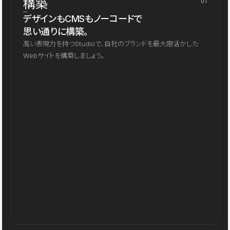
構築
01
デザインもCMSもノーコードで
思い通りに構築。
高い表現力を持つStudioで、自社のブランドを最大限活かした
Webサイトを構築しましょう。