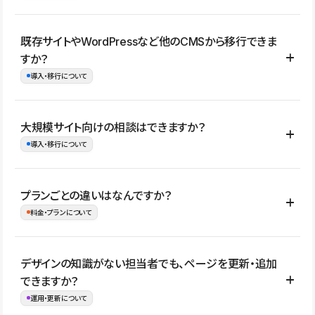
コーポレートサイト、サービスサイト、LP、採用サイト、ブロ
既存サイトやWordPressなど他のCMSから移行できま
グ・メディア、イベントサイト、店舗・商品紹介サイト、ポートフ
すか？
ォリオなど幅広く制作できます。
導入・移行について
制作事例はこちら
はい。既存サイトの構成やコンテンツ、URLを整理したうえで、
大規模サイト向けの相談はできますか？
Studio上に再構築する形で移行できます。 WordPressの場合は、
導入・移行について
XMLファイルを使って投稿記事や固定ページ、カテゴリー、タグな
どの一部データをStudio CMSへインポートできます。ただし、サ
はい。アクセス規模が大きいサイトや、複数部門での運用、権限管
プランごとの違いはなんですか？
イト全体のデザインや設定がそのまま移行されるわけではないた
理、セキュリティ確認、既存システムとの連携など、個別の要件が
料金・プランについて
め、移行後にページ構成やデザイン、CMS設計、URL・リダイレク
ある場合はご相談いただけます。サイトの規模や運用体制に応じ
ト設定などの確認が必要です。
て、適したプランや進め方をご案内します。要件が固まりきってい
公開ページ数、バージョン履歴の期間、CMS利用数の上限、権限
デザインの知識がない担当者でも、ページを更新・追加
ない段階でも、お問い合わせください。
管理の有無などがプランごとに異なります。詳しくは料金プランペ
できますか？
お問合せはこちら
ージをご覧ください。
運用・更新について
料金プランはこちら