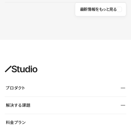
最新情報をもっと見る
プロダクト
構築
解決する課題
デザインエディタ
CMS
サイト種別から探す
料金プラン
コーポレートサイト
フォーム