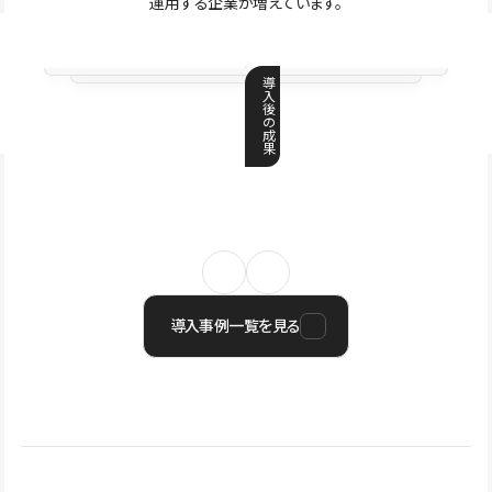
運用する企業が増えています。
導
入
後
の
成
果
導入事例一覧を見る