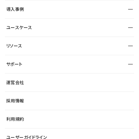
SEO
採用サイト
導入事例
運用
サービスサイト
サイト運用
事例インタビュー
業種から探す
ユースケース
セキュリティ
導入企業
宿泊・レジャー
大企業・エンタープライズ
ワークスペース
サイト制作事例
エンタメ
リソース
より自在に
制作会社
自治体
テンプレートを探す
Figma to Studio
広告代理店・コンサル
サポート
課題から探す
制作会社を探す
Lottie for Studio
スタートアップ
マーケターでのLP運用
総合窓口
サイト制作事例
アクセシビリティ
運営会社
飲食店
よくある質問
WordPressからの移行
ブログ
ヘルプセンター
小売・EC
サイト導線の変更
最新情報
採用情報
システムステータス
Studio Community
学習コンテンツ
利用規約
公式YouTube
全国ワークショップ
ユーザーガイドライン