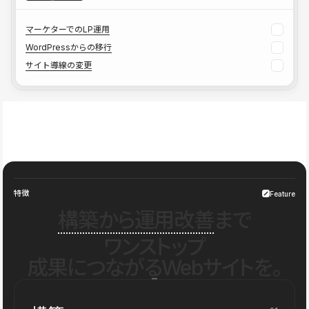
マーケターでのLP運用
WordPressからの移行
サイト導線の変更
特徴
Feature
構築から運用改善
まで
ワンストップ
成果につながるWebサイトを。