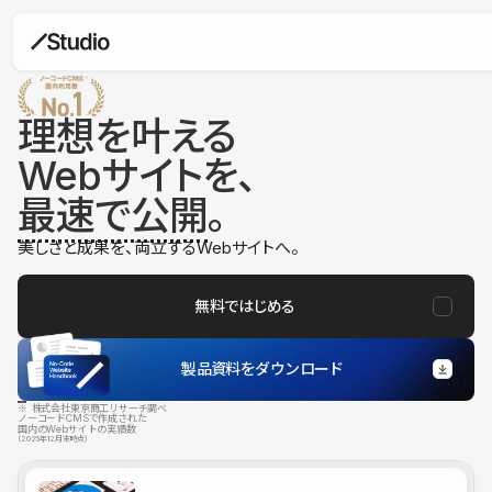
理想を叶える
Webサイトを、
最速で公開
。
美しさと成果を、両立するWebサイトへ。
無料ではじめる
製品資料をダウンロード
※ 株式会社東京商工リサーチ調べ
ノーコードCMSで作成された
国内のWebサイトの実績数
（2025年12月末時点）