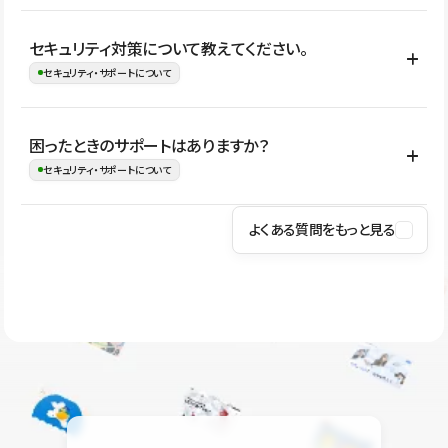
はい。CMSやコンポーネントを活用して更新範囲を設計しておく
セキュリティ対策について教えてください。
ことで、デザインを崩しにくい状態で運用できます。 さらにコン
セキュリティ・サポートについて
テンツ編集モードを使うと、編集できる範囲をテキスト・画像・ア
イコンなどに絞れるため、担当者ごとの見た目のばらつきを抑え
Studioでは、公開サイトやサービスを安全に利用できるよう、通信
困ったときのサポートはありますか？
ながらレイアウトに影響を与えずに更新作業を進めやすくなりま
の暗号化、データ保護、アクセス管理、脆弱性対策など、複数の観
セキュリティ・サポートについて
す。
点からセキュリティ対策を行っています。Studioで公開したサイト
はSSL/TLSによる通信暗号化に対応しており、悪質なスクリプトの
よくある質問をもっと見る
操作方法や機能については、ヘルプセンターでご確認いただけま
実行制限や、不正アクセス・攻撃への対策も実施しています。
す。編集、公開、CMS、フォーム、ドメイン設定など、目的に合
Studioのセキュリティ対策について
わせて記事を検索できます。有人サポート（チャット）は Mini プ
ラン以上のご契約プロジェクトでご利用いただけます。そのほか、
ユーザー同士で質問・相談できるコミュニティもご利用ください。
ヘルプセンターはこちら