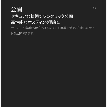
公開
02
セキュアな状態でワンクリック公開
高性能なホスティング機能。
サーバーの準備も保守も不要。SSLを標準で備え、安定したサイ
トを公開できます。