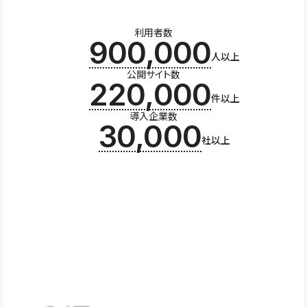
利用者数
900,000
人以上
公開サイト数
220,000
件以上
導入企業数
30,000
社以上