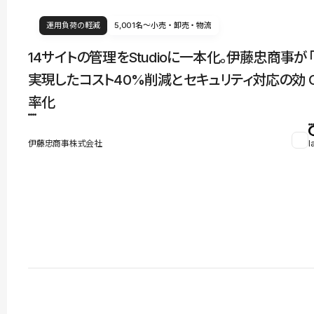
運用負荷の軽減
5,001名〜
小売・卸売・物流
14サイトの管理をStudioに一本化。伊藤忠商事が
実現したコスト40%削減とセキュリティ対応の効
率化
伊藤忠商事株式会社
l