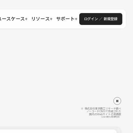
ユースケース
リソース
サポート
ログイン ／ 新規登録
・エンタープライズ
ス
相談窓口
学習コンテンツ
目的に沿ったサポートコンテンツを探す
 Store
Studio Academy
社
よくある質問
ートから始める
公式YouTubeの動画で学ぶ
採用
導入にあたってよくある質問を探す
理店・コンサル
o Showcase
全国ワークショップ
ヘルプセンター
を見る
基本操作を学ぶイベントを探す
トアップ
操作や機能に関するマニュアルを探す
 Community
セミナー
システムステータス
同士で繋がり知見を深める
技術向上に役立つイベントを探す
不具合・障害情報を確認する
 Experts
C
作会社を探す
※ 株式会社東京商工リサーチ調べ
ノーコードCMSで作成された
国内のWebサイトの実績数
 Blog
（2025年12月末時点）
見る
s New