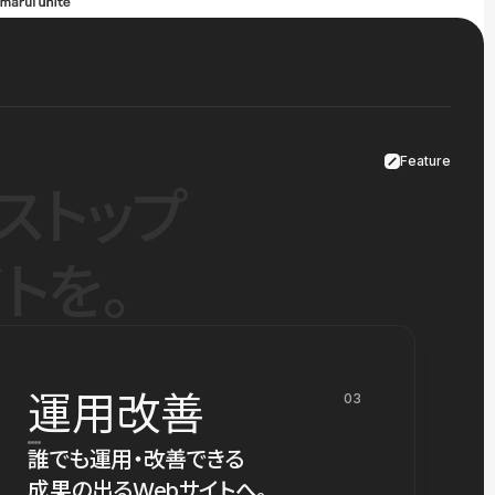
Feature
ストップ
トを。
運用改善
03
誰でも運用・改善できる
成果の出るWebサイトへ。