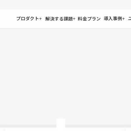
プロダクト
導入事例
解決する課題
料金プラン
運用
より自在に
事例インタビュー
大企業
リソー
お客様からの声をご紹介
サイト運用
Figma to Studio
Studio
制作会
導入企業
安心のバックアップや権限管理
デザインを一瞬でWebサイトに
テンプレ
様々な規模・業種の企業が
広告代
セキュリティ
Lottie for Studio
Studi
Studio Showcase
サイトの安全を守る仕組み
より豊かなアニメーション表現
制作事例
スター
Studioサイトギャラリー
ワークスペース
アクセシビリティ
Studio
複数プロジェクトを一括管理
Webサイトをすべての人に
飲食店
ユーザー
Studio
小売・E
Web制
Studio
ブログを
What'