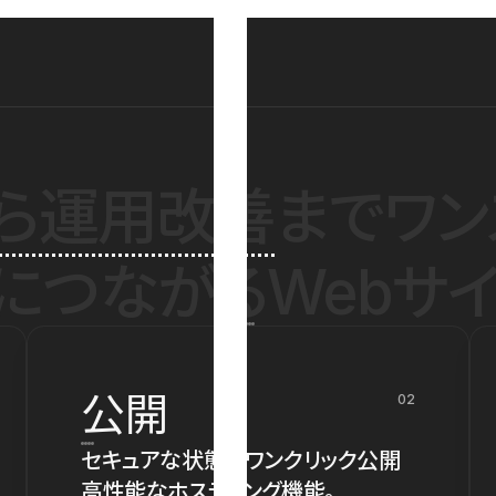
ら運用改善
までワン
につながるWebサイ
公開
02
セキュアな状態でワンクリック公開
高性能なホスティング機能。