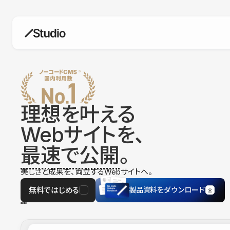
構築
デザインエディタ
コードを書かずにデザイン自体を自
在に
理想を叶える
CMS
Webサイトを、
柔軟なコンテンツ管理システム
最速で公開
。
フォーム
フォーム設置もノーコードで完結
美しさと成果を、両立するWebサイトへ。
SEO
検索エンジン向けの設定項目も充実
無料ではじめる
製品資料をダウンロード