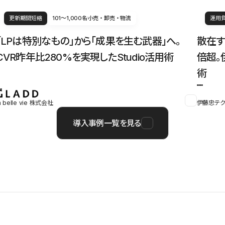
更新期間短縮
101〜1,000名
小売・卸売・物流
運用
「LPは特別なもの」から「成果を生む武器」へ。
散在す
CVR昨年比280%を実現したStudio活用術
倍超。
術
a belle vie 株式会社
伊藤忠テク
導入事例一覧を見る