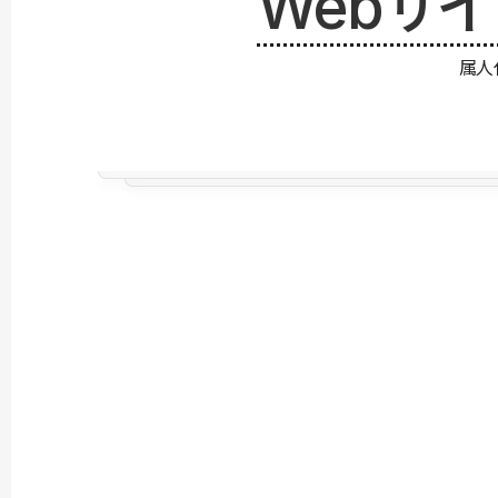
Webサ
属人