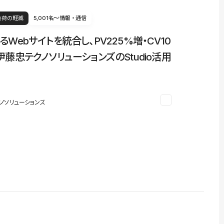
負荷の軽減
5,001名〜
情報・通信
るWebサイトを統合し、PV225%増・CV10
伊藤忠テクノソリューションズのStudio活用
ノソリューションズ