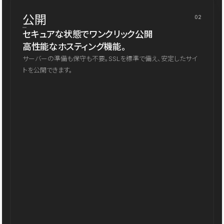
公開
02
セキュアな状態でワンクリック公開
高性能なホスティング機能。
サーバーの準備も保守も不要。SSLを標準で備え、安定したサイ
トを公開できます。