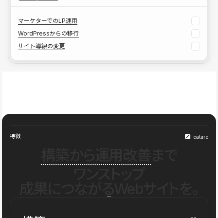
マーケターでのLP運用
WordPressからの移行
サイト導線の変更
特徴
Feature
構築から運用改善
まで
ワンストップ
成果につながるWebサイトを。