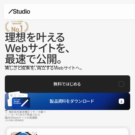
理想を叶える
Webサイトを、
最速で公開
。
美しさと成果を、両立するWebサイトへ。
無料ではじめる
製品資料をダウンロード
※ 株式会社東京商工リサーチ調べ
ノーコードCMSで作成された
国内のWebサイトの実績数
（2025年12月末時点）