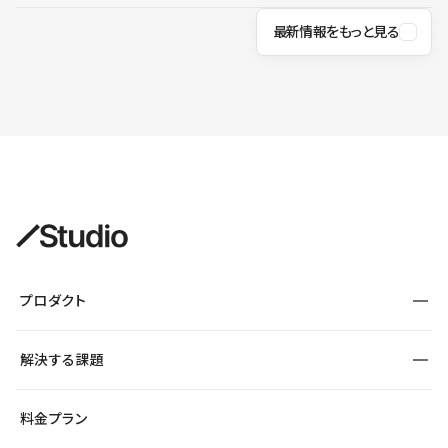
最新情報をもっと見る
プロダクト
構築
解決する課題
デザインエディタ
CMS
サイト種別から探す
料金プラン
コーポレートサイト
フォーム