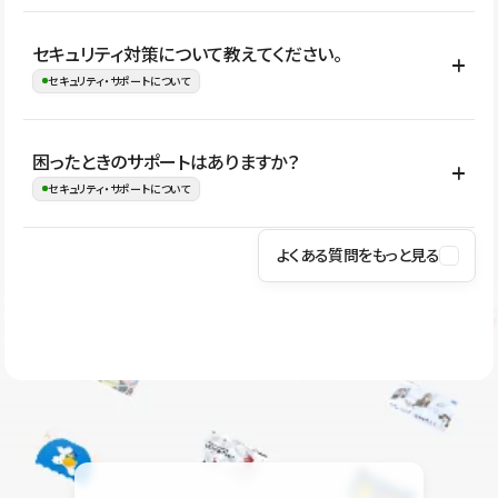
はい。CMSやコンポーネントを活用して更新範囲を設計しておく
セキュリティ対策について教えてください。
ことで、デザインを崩しにくい状態で運用できます。 さらにコン
セキュリティ・サポートについて
テンツ編集モードを使うと、編集できる範囲をテキスト・画像・ア
イコンなどに絞れるため、担当者ごとの見た目のばらつきを抑え
Studioでは、公開サイトやサービスを安全に利用できるよう、通信
困ったときのサポートはありますか？
ながらレイアウトに影響を与えずに更新作業を進めやすくなりま
の暗号化、データ保護、アクセス管理、脆弱性対策など、複数の観
セキュリティ・サポートについて
す。
点からセキュリティ対策を行っています。Studioで公開したサイト
はSSL/TLSによる通信暗号化に対応しており、悪質なスクリプトの
よくある質問をもっと見る
操作方法や機能については、ヘルプセンターでご確認いただけま
実行制限や、不正アクセス・攻撃への対策も実施しています。
す。編集、公開、CMS、フォーム、ドメイン設定など、目的に合
Studioのセキュリティ対策について
わせて記事を検索できます。有人サポート（チャット）は Mini プ
ラン以上のご契約プロジェクトでご利用いただけます。そのほか、
ユーザー同士で質問・相談できるコミュニティもご利用ください。
ヘルプセンターはこちら