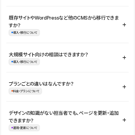
コーポレートサイト、サービスサイト、LP、採用サイト、ブロ
既存サイトやWordPressなど他のCMSから移行できま
グ・メディア、イベントサイト、店舗・商品紹介サイト、ポートフ
すか？
ォリオなど幅広く制作できます。
導入・移行について
制作事例はこちら
はい。既存サイトの構成やコンテンツ、URLを整理したうえで、
大規模サイト向けの相談はできますか？
Studio上に再構築する形で移行できます。 WordPressの場合は、
導入・移行について
XMLファイルを使って投稿記事や固定ページ、カテゴリー、タグな
どの一部データをStudio CMSへインポートできます。ただし、サ
はい。アクセス規模が大きいサイトや、複数部門での運用、権限管
プランごとの違いはなんですか？
イト全体のデザインや設定がそのまま移行されるわけではないた
理、セキュリティ確認、既存システムとの連携など、個別の要件が
料金・プランについて
め、移行後にページ構成やデザイン、CMS設計、URL・リダイレク
ある場合はご相談いただけます。サイトの規模や運用体制に応じ
ト設定などの確認が必要です。
て、適したプランや進め方をご案内します。要件が固まりきってい
公開ページ数、バージョン履歴の期間、CMS利用数の上限、権限
デザインの知識がない担当者でも、ページを更新・追加
ない段階でも、お問い合わせください。
管理の有無などがプランごとに異なります。詳しくは料金プランペ
できますか？
お問合せはこちら
ージをご覧ください。
運用・更新について
料金プランはこちら