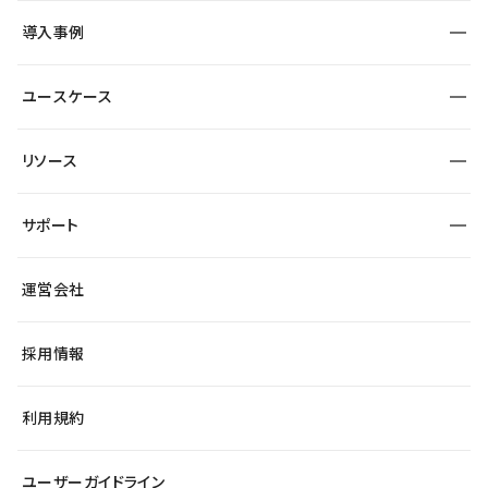
SEO
採用サイト
導入事例
運用
サービスサイト
サイト運用
事例インタビュー
業種から探す
ユースケース
セキュリティ
導入企業
宿泊・レジャー
大企業・エンタープライズ
ワークスペース
サイト制作事例
エンタメ
リソース
より自在に
制作会社
自治体
テンプレートを探す
Figma to Studio
広告代理店・コンサル
サポート
課題から探す
制作会社を探す
Lottie for Studio
スタートアップ
マーケターでのLP運用
総合窓口
サイト制作事例
アクセシビリティ
運営会社
飲食店
よくある質問
WordPressからの移行
ブログ
ヘルプセンター
小売・EC
サイト導線の変更
最新情報
採用情報
システムステータス
Studio Community
学習コンテンツ
利用規約
公式YouTube
全国ワークショップ
ユーザーガイドライン