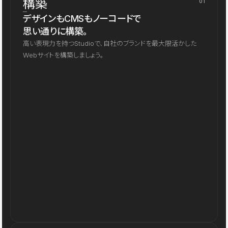
構築
01
デザインもCMSもノーコードで
思い通りに構築。
高い表現力を持つStudioで、自社のブランドを最大限活かした
Webサイトを構築しましょう。