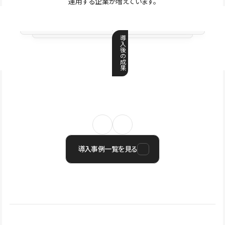
運用する企業が増えています。
導
入
後
の
成
果
導入事例一覧を見る