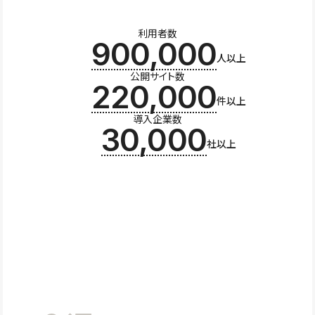
利用者数
900,000
人以上
公開サイト数
220,000
件以上
導入企業数
30,000
社以上