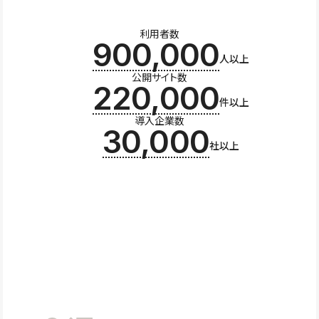
利用者数
900,000
人以上
公開サイト数
220,000
件以上
導入企業数
30,000
社以上