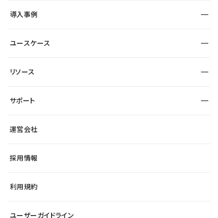
SEO
採用サイト
導入事例
運用
サービスサイト
サイト運用
事例インタビュー
業種から探す
ユースケース
セキュリティ
導入企業
宿泊・レジャー
大企業・エンタープライズ
ワークスペース
サイト制作事例
エンタメ
リソース
より自在に
制作会社
自治体
テンプレートを探す
Figma to Studio
広告代理店・コンサル
サポート
課題から探す
制作会社を探す
Lottie for Studio
スタートアップ
マーケターでのLP運用
総合窓口
サイト制作事例
アクセシビリティ
運営会社
飲食店
よくある質問
WordPressからの移行
ブログ
ヘルプセンター
小売・EC
サイト導線の変更
最新情報
採用情報
システムステータス
Studio Community
学習コンテンツ
利用規約
公式YouTube
全国ワークショップ
ユーザーガイドライン