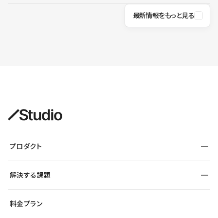
最新情報をもっと見る
プロダクト
構築
解決する課題
デザインエディタ
CMS
サイト種別から探す
料金プラン
コーポレートサイト
フォーム