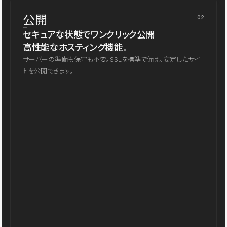
公開
02
セキュアな状態でワンクリック公開
高性能なホスティング機能。
サーバーの準備も保守も不要。SSLを標準で備え、安定したサイ
トを公開できます。