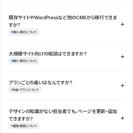
コーポレートサイト、サービスサイト、LP、採用サイト、ブロ
既存サイトやWordPressなど他のCMSから移行できま
グ・メディア、イベントサイト、店舗・商品紹介サイト、ポートフ
すか？
ォリオなど幅広く制作できます。
導入・移行について
制作事例はこちら
はい。既存サイトの構成やコンテンツ、URLを整理したうえで、
大規模サイト向けの相談はできますか？
Studio上に再構築する形で移行できます。 WordPressの場合は、
導入・移行について
XMLファイルを使って投稿記事や固定ページ、カテゴリー、タグな
どの一部データをStudio CMSへインポートできます。ただし、サ
はい。アクセス規模が大きいサイトや、複数部門での運用、権限管
プランごとの違いはなんですか？
イト全体のデザインや設定がそのまま移行されるわけではないた
理、セキュリティ確認、既存システムとの連携など、個別の要件が
料金・プランについて
め、移行後にページ構成やデザイン、CMS設計、URL・リダイレク
ある場合はご相談いただけます。サイトの規模や運用体制に応じ
ト設定などの確認が必要です。
て、適したプランや進め方をご案内します。要件が固まりきってい
公開ページ数、バージョン履歴の期間、CMS利用数の上限、権限
デザインの知識がない担当者でも、ページを更新・追加
ない段階でも、お問い合わせください。
管理の有無などがプランごとに異なります。詳しくは料金プランペ
できますか？
お問合せはこちら
ージをご覧ください。
運用・更新について
料金プランはこちら