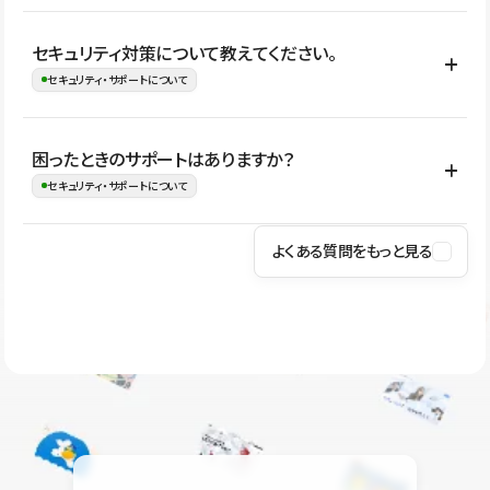
はい。CMSやコンポーネントを活用して更新範囲を設計しておく
セキュリティ対策について教えてください。
ことで、デザインを崩しにくい状態で運用できます。 さらにコン
セキュリティ・サポートについて
テンツ編集モードを使うと、編集できる範囲をテキスト・画像・ア
イコンなどに絞れるため、担当者ごとの見た目のばらつきを抑え
Studioでは、公開サイトやサービスを安全に利用できるよう、通信
困ったときのサポートはありますか？
ながらレイアウトに影響を与えずに更新作業を進めやすくなりま
の暗号化、データ保護、アクセス管理、脆弱性対策など、複数の観
セキュリティ・サポートについて
す。
点からセキュリティ対策を行っています。Studioで公開したサイト
はSSL/TLSによる通信暗号化に対応しており、悪質なスクリプトの
よくある質問をもっと見る
操作方法や機能については、ヘルプセンターでご確認いただけま
実行制限や、不正アクセス・攻撃への対策も実施しています。
す。編集、公開、CMS、フォーム、ドメイン設定など、目的に合
Studioのセキュリティ対策について
わせて記事を検索できます。有人サポート（チャット）は Mini プ
ラン以上のご契約プロジェクトでご利用いただけます。そのほか、
ユーザー同士で質問・相談できるコミュニティもご利用ください。
ヘルプセンターはこちら