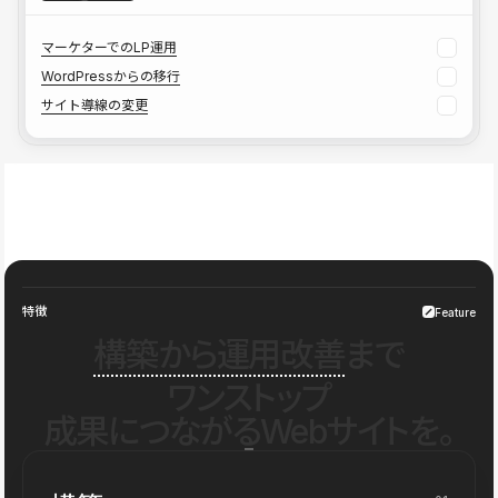
マーケターでのLP運用
WordPressからの移行
サイト導線の変更
特徴
Feature
構築から運用改善
まで
ワンストップ
成果につながるWebサイトを。