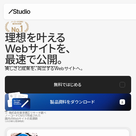
理想を叶える
Webサイトを、
最速で公開
。
美しさと成果を、両立するWebサイトへ。
無料ではじめる
製品資料をダウンロード
※ 株式会社東京商工リサーチ調べ
ノーコードCMSで作成された
国内のWebサイトの実績数
（2025年12月末時点）