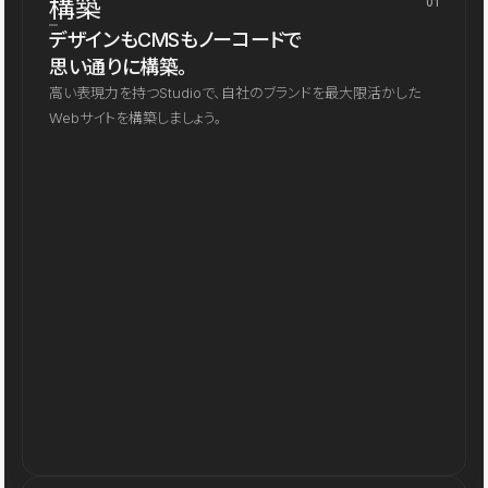
構築
01
デザインもCMSもノーコードで
思い通りに構築。
高い表現力を持つStudioで、自社のブランドを最大限活かした
Webサイトを構築しましょう。