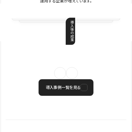
運用する企業が増えています。
導
入
後
の
成
果
導入事例一覧を見る