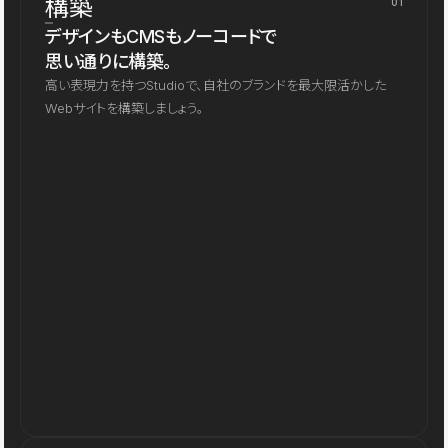
構築
01
デザインもCMSもノーコードで
思い通りに構築。
高い表現力を持つStudioで、自社のブランドを最大限活かした
Webサイトを構築しましょう。