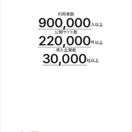
利用者数
900,000
人以上
公開サイト数
220,000
件以上
導入企業数
30,000
社以上