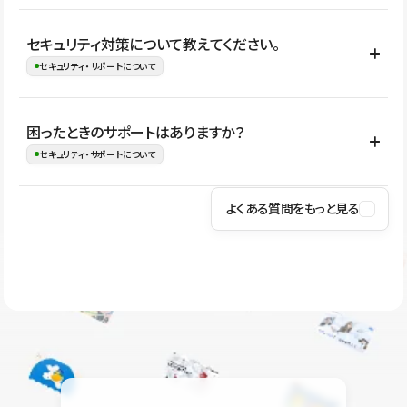
はい。CMSやコンポーネントを活用して更新範囲を設計しておく
セキュリティ対策について教えてください。
ことで、デザインを崩しにくい状態で運用できます。 さらにコン
セキュリティ・サポートについて
テンツ編集モードを使うと、編集できる範囲をテキスト・画像・ア
イコンなどに絞れるため、担当者ごとの見た目のばらつきを抑え
Studioでは、公開サイトやサービスを安全に利用できるよう、通信
困ったときのサポートはありますか？
ながらレイアウトに影響を与えずに更新作業を進めやすくなりま
の暗号化、データ保護、アクセス管理、脆弱性対策など、複数の観
セキュリティ・サポートについて
す。
点からセキュリティ対策を行っています。Studioで公開したサイト
はSSL/TLSによる通信暗号化に対応しており、悪質なスクリプトの
よくある質問をもっと見る
操作方法や機能については、ヘルプセンターでご確認いただけま
実行制限や、不正アクセス・攻撃への対策も実施しています。
す。編集、公開、CMS、フォーム、ドメイン設定など、目的に合
Studioのセキュリティ対策について
わせて記事を検索できます。有人サポート（チャット）は Mini プ
ラン以上のご契約プロジェクトでご利用いただけます。そのほか、
ユーザー同士で質問・相談できるコミュニティもご利用ください。
ヘルプセンターはこちら