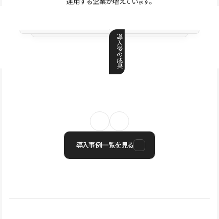
運用する企業が増えています。
導
入
後
の
成
果
導入事例一覧を見る