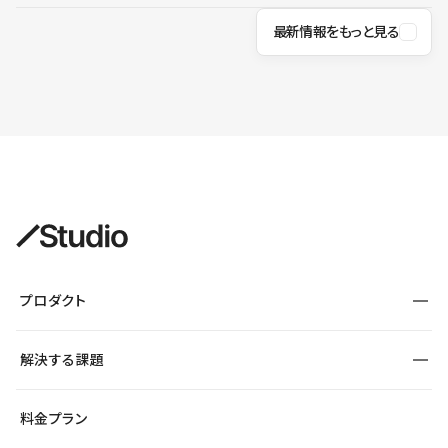
最新情報をもっと見る
プロダクト
構築
解決する課題
デザインエディタ
CMS
サイト種別から探す
料金プラン
コーポレートサイト
フォーム