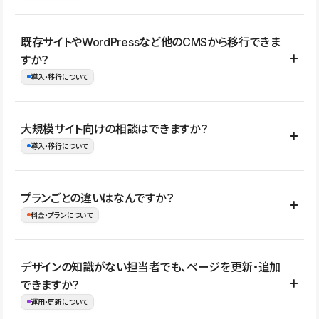
コーポレートサイト、サービスサイト、LP、採用サイト、ブロ
既存サイトやWordPressなど他のCMSから移行できま
グ・メディア、イベントサイト、店舗・商品紹介サイト、ポートフ
すか？
ォリオなど幅広く制作できます。
導入・移行について
制作事例はこちら
はい。既存サイトの構成やコンテンツ、URLを整理したうえで、
大規模サイト向けの相談はできますか？
Studio上に再構築する形で移行できます。 WordPressの場合は、
導入・移行について
XMLファイルを使って投稿記事や固定ページ、カテゴリー、タグな
どの一部データをStudio CMSへインポートできます。ただし、サ
はい。アクセス規模が大きいサイトや、複数部門での運用、権限管
プランごとの違いはなんですか？
イト全体のデザインや設定がそのまま移行されるわけではないた
理、セキュリティ確認、既存システムとの連携など、個別の要件が
料金・プランについて
め、移行後にページ構成やデザイン、CMS設計、URL・リダイレク
ある場合はご相談いただけます。サイトの規模や運用体制に応じ
ト設定などの確認が必要です。
て、適したプランや進め方をご案内します。要件が固まりきってい
公開ページ数、バージョン履歴の期間、CMS利用数の上限、権限
デザインの知識がない担当者でも、ページを更新・追加
ない段階でも、お問い合わせください。
管理の有無などがプランごとに異なります。詳しくは料金プランペ
できますか？
お問合せはこちら
ージをご覧ください。
運用・更新について
料金プランはこちら