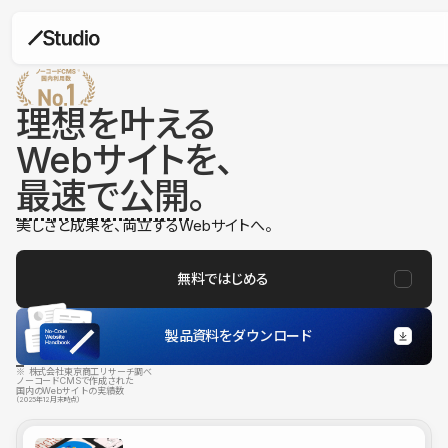
理想を叶える
Webサイトを、
最速で公開
。
美しさと成果を、両立するWebサイトへ。
無料ではじめる
製品資料をダウンロード
※ 株式会社東京商工リサーチ調べ
ノーコードCMSで作成された
国内のWebサイトの実績数
（2025年12月末時点）