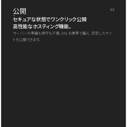
公開
02
セキュアな状態でワンクリック公開
高性能なホスティング機能。
サーバーの準備も保守も不要。SSLを標準で備え、安定したサイ
トを公開できます。