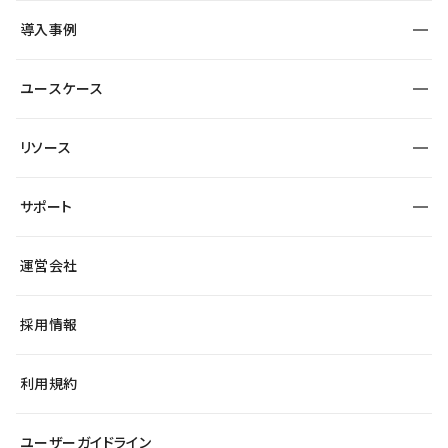
SEO
採用サイト
導入事例
運用
サービスサイト
サイト運用
事例インタビュー
業種から探す
ユースケース
セキュリティ
導入企業
宿泊・レジャー
大企業・エンタープライズ
ワークスペース
サイト制作事例
エンタメ
リソース
より自在に
制作会社
自治体
テンプレートを探す
Figma to Studio
広告代理店・コンサル
サポート
課題から探す
制作会社を探す
Lottie for Studio
スタートアップ
マーケターでのLP運用
総合窓口
サイト制作事例
アクセシビリティ
運営会社
飲食店
よくある質問
WordPressからの移行
ブログ
ヘルプセンター
小売・EC
サイト導線の変更
最新情報
採用情報
システムステータス
Studio Community
学習コンテンツ
利用規約
公式YouTube
全国ワークショップ
ユーザーガイドライン