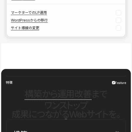
マーケターでのLP運用
WordPressからの移行
サイト導線の変更
特徴
Feature
構築から運用改善
まで
ワンストップ
成果につながるWebサイトを。