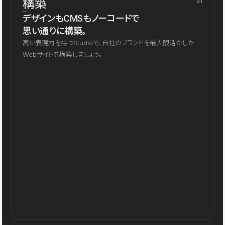
構築
01
デザインもCMSもノーコードで
思い通りに構築。
高い表現力を持つStudioで、自社のブランドを最大限活かした
Webサイトを構築しましょう。