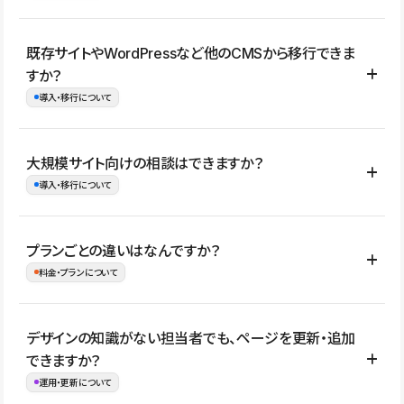
コーポレートサイト、サービスサイト、LP、採用サイト、ブロ
既存サイトやWordPressなど他のCMSから移行できま
グ・メディア、イベントサイト、店舗・商品紹介サイト、ポートフ
すか？
ォリオなど幅広く制作できます。
導入・移行について
制作事例はこちら
はい。既存サイトの構成やコンテンツ、URLを整理したうえで、
大規模サイト向けの相談はできますか？
Studio上に再構築する形で移行できます。 WordPressの場合は、
導入・移行について
XMLファイルを使って投稿記事や固定ページ、カテゴリー、タグな
どの一部データをStudio CMSへインポートできます。ただし、サ
はい。アクセス規模が大きいサイトや、複数部門での運用、権限管
プランごとの違いはなんですか？
イト全体のデザインや設定がそのまま移行されるわけではないた
理、セキュリティ確認、既存システムとの連携など、個別の要件が
料金・プランについて
め、移行後にページ構成やデザイン、CMS設計、URL・リダイレク
ある場合はご相談いただけます。サイトの規模や運用体制に応じ
ト設定などの確認が必要です。
て、適したプランや進め方をご案内します。要件が固まりきってい
公開ページ数、バージョン履歴の期間、CMS利用数の上限、権限
デザインの知識がない担当者でも、ページを更新・追加
ない段階でも、お問い合わせください。
管理の有無などがプランごとに異なります。詳しくは料金プランペ
できますか？
お問合せはこちら
ージをご覧ください。
運用・更新について
料金プランはこちら