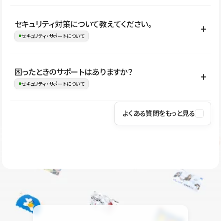
はい。CMSやコンポーネントを活用して更新範囲を設計しておく
セキュリティ対策について教えてください。
ことで、デザインを崩しにくい状態で運用できます。 さらにコン
セキュリティ・サポートについて
テンツ編集モードを使うと、編集できる範囲をテキスト・画像・ア
イコンなどに絞れるため、担当者ごとの見た目のばらつきを抑え
Studioでは、公開サイトやサービスを安全に利用できるよう、通信
困ったときのサポートはありますか？
ながらレイアウトに影響を与えずに更新作業を進めやすくなりま
の暗号化、データ保護、アクセス管理、脆弱性対策など、複数の観
セキュリティ・サポートについて
す。
点からセキュリティ対策を行っています。Studioで公開したサイト
はSSL/TLSによる通信暗号化に対応しており、悪質なスクリプトの
よくある質問をもっと見る
操作方法や機能については、ヘルプセンターでご確認いただけま
実行制限や、不正アクセス・攻撃への対策も実施しています。
す。編集、公開、CMS、フォーム、ドメイン設定など、目的に合
Studioのセキュリティ対策について
わせて記事を検索できます。有人サポート（チャット）は Mini プ
ラン以上のご契約プロジェクトでご利用いただけます。そのほか、
ユーザー同士で質問・相談できるコミュニティもご利用ください。
ヘルプセンターはこちら