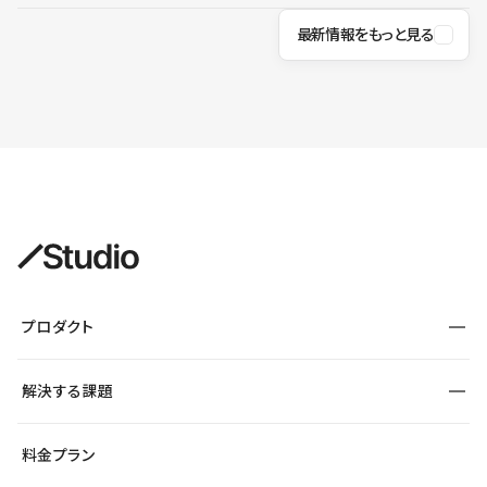
最新情報をもっと見る
プロダクト
構築
解決する課題
デザインエディタ
CMS
サイト種別から探す
料金プラン
コーポレートサイト
フォーム