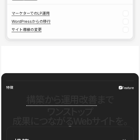
マーケターでのLP運用
WordPressからの移行
サイト導線の変更
特徴
Feature
構築から運用改善
まで
ワンストップ
成果につながるWebサイトを。