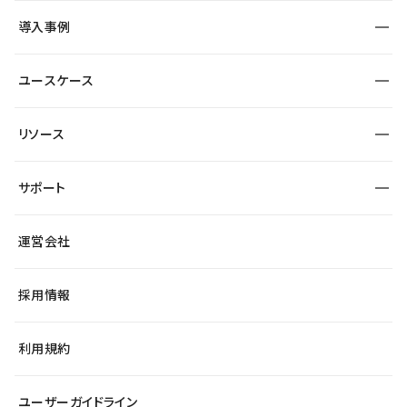
SEO
採用サイト
導入事例
運用
サービスサイト
サイト運用
事例インタビュー
業種から探す
ユースケース
セキュリティ
導入企業
宿泊・レジャー
大企業・エンタープライズ
ワークスペース
サイト制作事例
エンタメ
リソース
より自在に
制作会社
自治体
テンプレートを探す
Figma to Studio
広告代理店・コンサル
サポート
課題から探す
制作会社を探す
Lottie for Studio
スタートアップ
マーケターでのLP運用
総合窓口
サイト制作事例
アクセシビリティ
運営会社
飲食店
よくある質問
WordPressからの移行
ブログ
ヘルプセンター
小売・EC
サイト導線の変更
最新情報
採用情報
システムステータス
Studio Community
学習コンテンツ
利用規約
公式YouTube
全国ワークショップ
ユーザーガイドライン