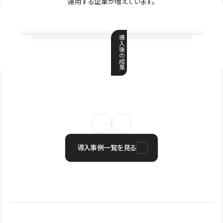
運用する企業が増えています。
導
入
後
の
成
果
導入事例一覧を見る