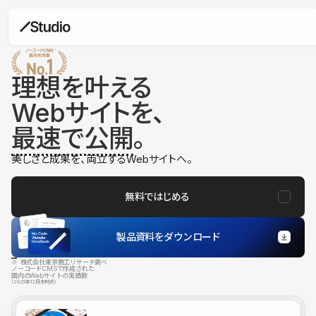
理想を叶える
Webサイトを、
最速で公開
。
美しさと成果を、両立するWebサイトへ。
無料ではじめる
製品資料をダウンロード
※ 株式会社東京商工リサーチ調べ
ノーコードCMSで作成された
国内のWebサイトの実績数
（2025年12月末時点）