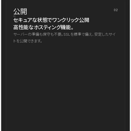
公開
02
セキュアな状態でワンクリック公開
高性能なホスティング機能。
サーバーの準備も保守も不要。SSLを標準で備え、安定したサイ
トを公開できます。