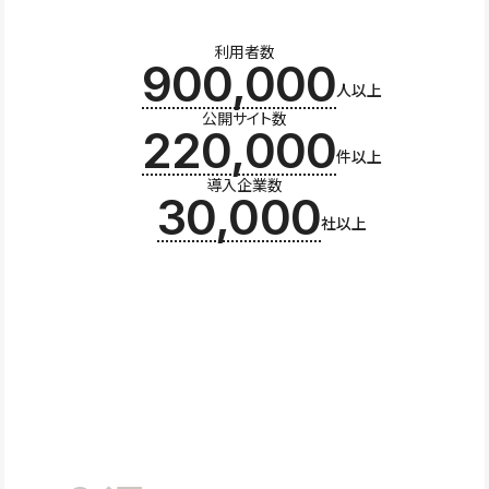
利用者数
900,000
人以上
公開サイト数
220,000
件以上
導入企業数
30,000
社以上