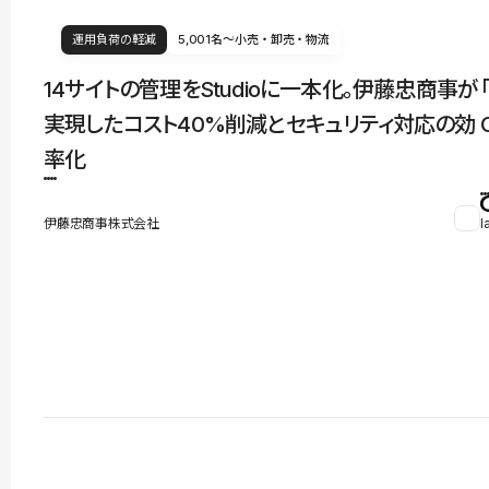
運用負荷の軽減
5,001名〜
小売・卸売・物流
14サイトの管理をStudioに一本化。伊藤忠商事が
実現したコスト40%削減とセキュリティ対応の効
率化
伊藤忠商事株式会社
l