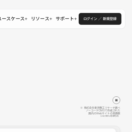
ユースケース
リソース
サポート
ログイン ／ 新規登録
・エンタープライズ
ス
相談窓口
学習コンテンツ
目的に沿ったサポートコンテンツを探す
 Store
Studio Academy
社
よくある質問
ートから始める
公式YouTubeの動画で学ぶ
採用
導入にあたってよくある質問を探す
理店・コンサル
o Showcase
全国ワークショップ
ヘルプセンター
を見る
基本操作を学ぶイベントを探す
トアップ
操作や機能に関するマニュアルを探す
 Community
セミナー
システムステータス
同士で繋がり知見を深める
技術向上に役立つイベントを探す
不具合・障害情報を確認する
 Experts
C
作会社を探す
※ 株式会社東京商工リサーチ調べ
ノーコードCMSで作成された
国内のWebサイトの実績数
 Blog
（2025年12月末時点）
見る
s New