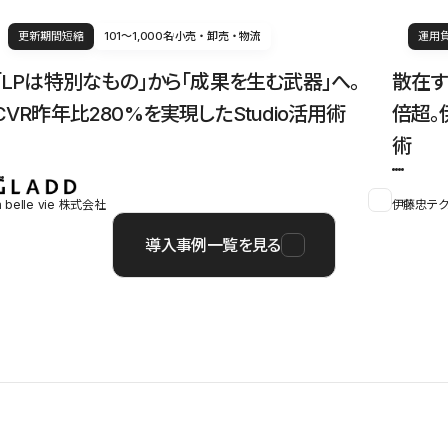
更新期間短縮
101〜1,000名
小売・卸売・物流
運用
「LPは特別なもの」から「成果を生む武器」へ。
散在す
CVR昨年比280%を実現したStudio活用術
倍超。
術
a belle vie 株式会社
伊藤忠テク
導入事例一覧を見る