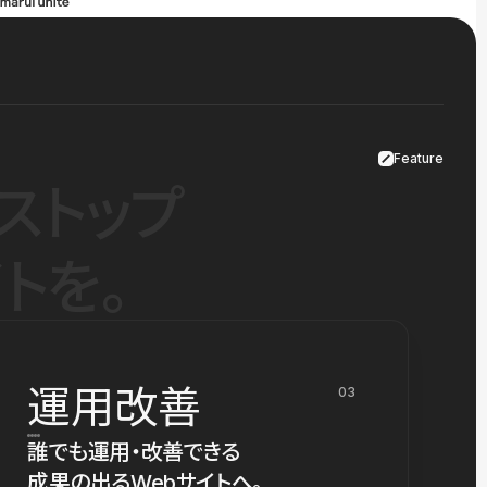
Feature
ストップ
トを。
運用改善
03
誰でも運用・改善できる
成果の出るWebサイトへ。