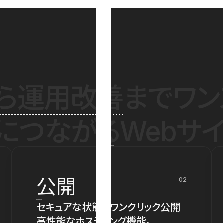
ら運用改善
までワン
につながるWebサイ
公開
02
セキュアな状態でワンクリック公開
高性能なホスティング機能。