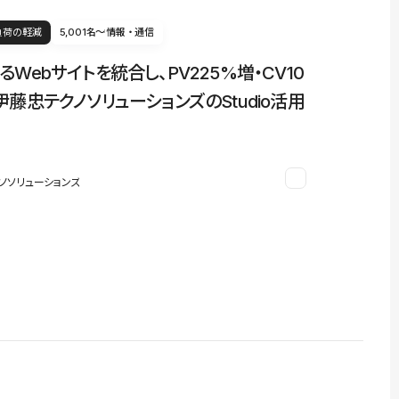
負荷の軽減
5,001名〜
情報・通信
るWebサイトを統合し、PV225%増・CV10
伊藤忠テクノソリューションズのStudio活用
ノソリューションズ