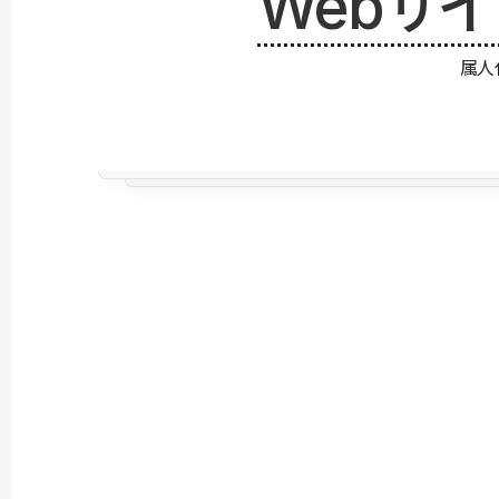
Webサ
属人