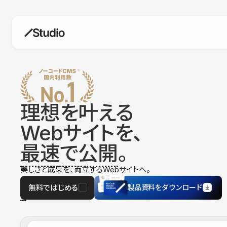
構築
デザインエディタ
コードを書かずにデザイン自体を自
在に
理想を叶える
CMS
Webサイトを、
柔軟なコンテンツ管理システム
最速で公開
。
フォーム
フォーム設置もノーコードで完結
美しさと成果を、両立するWebサイトへ。
SEO
検索エンジン向けの設定項目も充実
無料ではじめる
製品資料をダウンロード