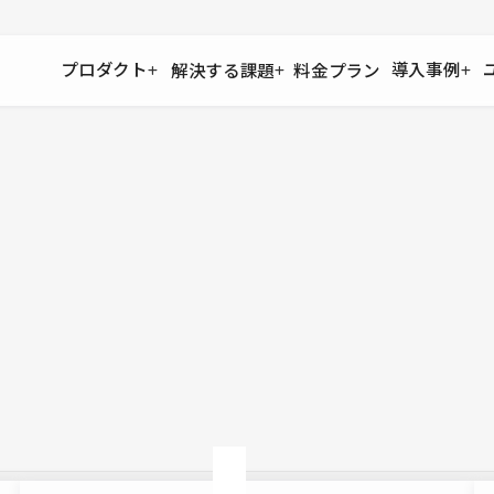
プロダクト
導入事例
解決する課題
料金プラン
運用
より自在に
事例インタビュー
大企業
リソー
お客様からの声をご紹介
サイト運用
Figma to Studio
Studio
制作会
導入企業
安心のバックアップや権限管理
デザインを一瞬でWebサイトに
テンプレ
様々な規模・業種の企業が
広告代
セキュリティ
Lottie for Studio
Studi
Studio Showcase
サイトの安全を守る仕組み
より豊かなアニメーション表現
制作事例
スター
Studioサイトギャラリー
ワークスペース
アクセシビリティ
Studio
複数プロジェクトを一括管理
Webサイトをすべての人に
飲食店
ユーザー
Studio
小売・E
Web制
Studio
ブログを
What'