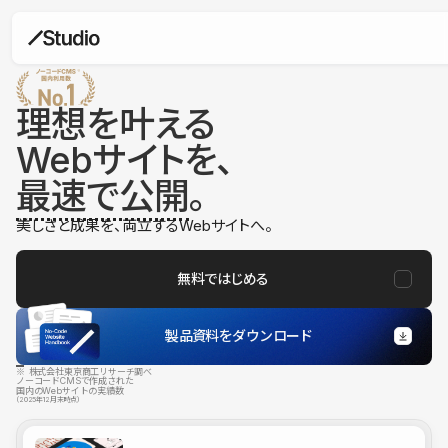
理想を叶える
Webサイトを、
最速で公開
。
美しさと成果を、両立するWebサイトへ。
無料ではじめる
製品資料をダウンロード
※ 株式会社東京商工リサーチ調べ
ノーコードCMSで作成された
国内のWebサイトの実績数
（2025年12月末時点）