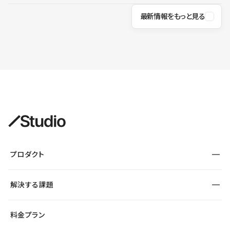
最新情報をもっと見る
プロダクト
構築
解決する課題
デザインエディタ
CMS
サイト種別から探す
料金プラン
コーポレートサイト
フォーム