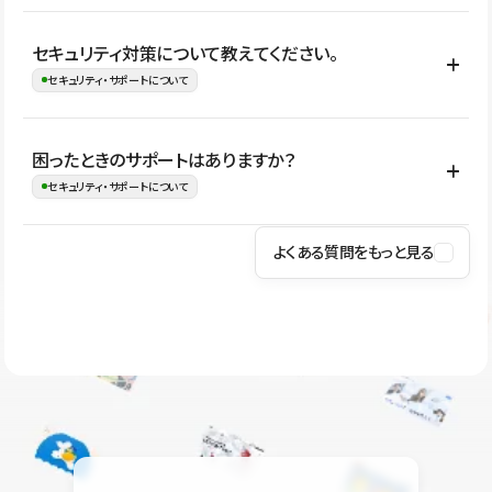
はい。CMSやコンポーネントを活用して更新範囲を設計しておく
セキュリティ対策について教えてください。
ことで、デザインを崩しにくい状態で運用できます。 さらにコン
セキュリティ・サポートについて
テンツ編集モードを使うと、編集できる範囲をテキスト・画像・ア
イコンなどに絞れるため、担当者ごとの見た目のばらつきを抑え
Studioでは、公開サイトやサービスを安全に利用できるよう、通信
困ったときのサポートはありますか？
ながらレイアウトに影響を与えずに更新作業を進めやすくなりま
の暗号化、データ保護、アクセス管理、脆弱性対策など、複数の観
セキュリティ・サポートについて
す。
点からセキュリティ対策を行っています。Studioで公開したサイト
はSSL/TLSによる通信暗号化に対応しており、悪質なスクリプトの
よくある質問をもっと見る
操作方法や機能については、ヘルプセンターでご確認いただけま
実行制限や、不正アクセス・攻撃への対策も実施しています。
す。編集、公開、CMS、フォーム、ドメイン設定など、目的に合
Studioのセキュリティ対策について
わせて記事を検索できます。有人サポート（チャット）は Mini プ
ラン以上のご契約プロジェクトでご利用いただけます。そのほか、
ユーザー同士で質問・相談できるコミュニティもご利用ください。
ヘルプセンターはこちら