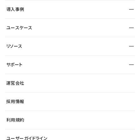
SEO
採用サイト
導入事例
運用
サービスサイト
サイト運用
事例インタビュー
業種から探す
ユースケース
セキュリティ
導入企業
宿泊・レジャー
大企業・エンタープライズ
ワークスペース
サイト制作事例
エンタメ
リソース
より自在に
制作会社
自治体
テンプレートを探す
Figma to Studio
広告代理店・コンサル
サポート
課題から探す
制作会社を探す
Lottie for Studio
スタートアップ
マーケターでのLP運用
総合窓口
サイト制作事例
アクセシビリティ
運営会社
飲食店
よくある質問
WordPressからの移行
ブログ
ヘルプセンター
小売・EC
サイト導線の変更
最新情報
採用情報
システムステータス
Studio Community
学習コンテンツ
利用規約
公式YouTube
全国ワークショップ
ユーザーガイドライン