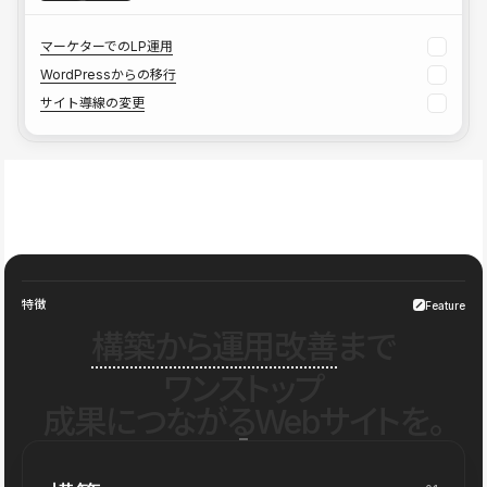
マーケターでのLP運用
WordPressからの移行
サイト導線の変更
特徴
Feature
構築から運用改善
まで
ワンストップ
成果につながるWebサイトを。