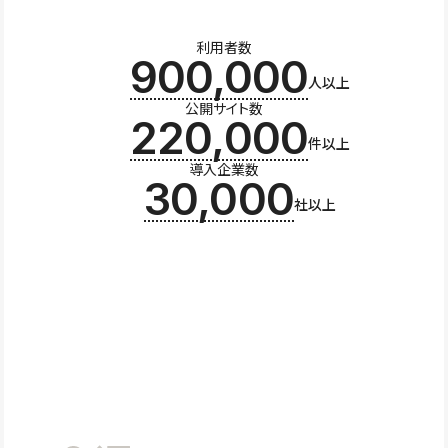
利用者数
900,000
人以上
公開サイト数
220,000
件以上
導入企業数
30,000
社以上