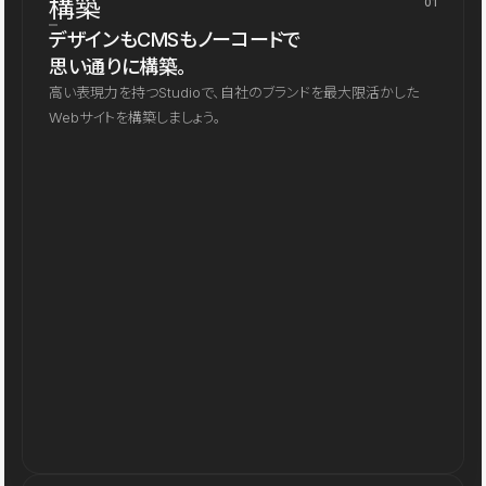
構築
01
デザインもCMSもノーコードで
思い通りに構築。
高い表現力を持つStudioで、自社のブランドを最大限活かした
Webサイトを構築しましょう。