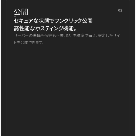
公開
02
セキュアな状態でワンクリック公開
高性能なホスティング機能。
サーバーの準備も保守も不要。SSLを標準で備え、安定したサイ
トを公開できます。