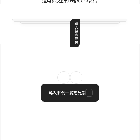
運用する企業が増えています。
導
入
後
の
成
果
導入事例一覧を見る