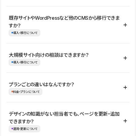
コーポレートサイト、サービスサイト、LP、採用サイト、ブロ
既存サイトやWordPressなど他のCMSから移行できま
グ・メディア、イベントサイト、店舗・商品紹介サイト、ポートフ
すか？
ォリオなど幅広く制作できます。
導入・移行について
制作事例はこちら
はい。既存サイトの構成やコンテンツ、URLを整理したうえで、
大規模サイト向けの相談はできますか？
Studio上に再構築する形で移行できます。 WordPressの場合は、
導入・移行について
XMLファイルを使って投稿記事や固定ページ、カテゴリー、タグな
どの一部データをStudio CMSへインポートできます。ただし、サ
はい。アクセス規模が大きいサイトや、複数部門での運用、権限管
プランごとの違いはなんですか？
イト全体のデザインや設定がそのまま移行されるわけではないた
理、セキュリティ確認、既存システムとの連携など、個別の要件が
料金・プランについて
め、移行後にページ構成やデザイン、CMS設計、URL・リダイレク
ある場合はご相談いただけます。サイトの規模や運用体制に応じ
ト設定などの確認が必要です。
て、適したプランや進め方をご案内します。要件が固まりきってい
公開ページ数、バージョン履歴の期間、CMS利用数の上限、権限
デザインの知識がない担当者でも、ページを更新・追加
ない段階でも、お問い合わせください。
管理の有無などがプランごとに異なります。詳しくは料金プランペ
できますか？
お問合せはこちら
ージをご覧ください。
運用・更新について
料金プランはこちら