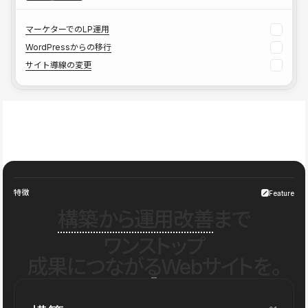
マーケターでのLP運用
WordPressからの移行
サイト導線の変更
特徴
Feature
構築から運用改善
まで
ワンストップ
成果につながるWebサイトを。