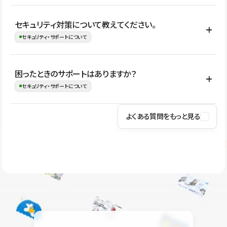
はい。CMSやコンポーネントを活用して更新範囲を設計しておく
セキュリティ対策について教えてください。
ことで、デザインを崩しにくい状態で運用できます。 さらにコン
セキュリティ・サポートについて
テンツ編集モードを使うと、編集できる範囲をテキスト・画像・ア
イコンなどに絞れるため、担当者ごとの見た目のばらつきを抑え
Studioでは、公開サイトやサービスを安全に利用できるよう、通信
困ったときのサポートはありますか？
ながらレイアウトに影響を与えずに更新作業を進めやすくなりま
の暗号化、データ保護、アクセス管理、脆弱性対策など、複数の観
セキュリティ・サポートについて
す。
点からセキュリティ対策を行っています。Studioで公開したサイト
はSSL/TLSによる通信暗号化に対応しており、悪質なスクリプトの
よくある質問をもっと見る
操作方法や機能については、ヘルプセンターでご確認いただけま
実行制限や、不正アクセス・攻撃への対策も実施しています。
す。編集、公開、CMS、フォーム、ドメイン設定など、目的に合
Studioのセキュリティ対策について
わせて記事を検索できます。有人サポート（チャット）は Mini プ
ラン以上のご契約プロジェクトでご利用いただけます。そのほか、
ユーザー同士で質問・相談できるコミュニティもご利用ください。
ヘルプセンターはこちら