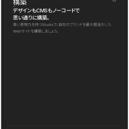
構築
01
デザインもCMSもノーコードで
思い通りに構築。
高い表現力を持つStudioで、自社のブランドを最大限活かした
Webサイトを構築しましょう。