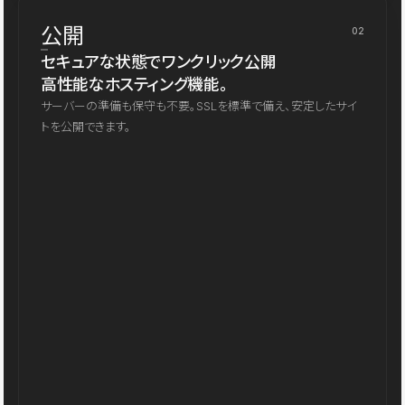
公開
02
セキュアな状態でワンクリック公開
高性能なホスティング機能。
サーバーの準備も保守も不要。SSLを標準で備え、安定したサイ
トを公開できます。