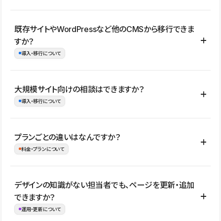
コーポレートサイト、サービスサイト、LP、採用サイト、ブロ
既存サイトやWordPressなど他のCMSから移行できま
グ・メディア、イベントサイト、店舗・商品紹介サイト、ポートフ
すか？
ォリオなど幅広く制作できます。
導入・移行について
制作事例はこちら
はい。既存サイトの構成やコンテンツ、URLを整理したうえで、
大規模サイト向けの相談はできますか？
Studio上に再構築する形で移行できます。 WordPressの場合は、
導入・移行について
XMLファイルを使って投稿記事や固定ページ、カテゴリー、タグな
どの一部データをStudio CMSへインポートできます。ただし、サ
はい。アクセス規模が大きいサイトや、複数部門での運用、権限管
プランごとの違いはなんですか？
イト全体のデザインや設定がそのまま移行されるわけではないた
理、セキュリティ確認、既存システムとの連携など、個別の要件が
料金・プランについて
め、移行後にページ構成やデザイン、CMS設計、URL・リダイレク
ある場合はご相談いただけます。サイトの規模や運用体制に応じ
ト設定などの確認が必要です。
て、適したプランや進め方をご案内します。要件が固まりきってい
公開ページ数、バージョン履歴の期間、CMS利用数の上限、権限
デザインの知識がない担当者でも、ページを更新・追加
ない段階でも、お問い合わせください。
管理の有無などがプランごとに異なります。詳しくは料金プランペ
できますか？
お問合せはこちら
ージをご覧ください。
運用・更新について
料金プランはこちら