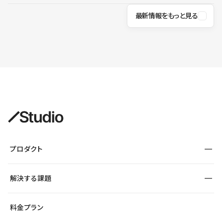
最新情報をもっと見る
プロダクト
構築
解決する課題
デザインエディタ
CMS
サイト種別から探す
料金プラン
コーポレートサイト
フォーム