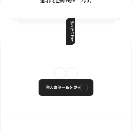
運用する企業が増えています。
導
入
後
の
成
果
導入事例一覧を見る