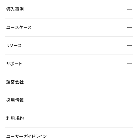
SEO
採用サイト
導入事例
運用
サービスサイト
サイト運用
事例インタビュー
業種から探す
ユースケース
セキュリティ
導入企業
宿泊・レジャー
大企業・エンタープライズ
ワークスペース
サイト制作事例
エンタメ
リソース
より自在に
制作会社
自治体
テンプレートを探す
Figma to Studio
広告代理店・コンサル
サポート
課題から探す
制作会社を探す
Lottie for Studio
スタートアップ
マーケターでのLP運用
総合窓口
サイト制作事例
アクセシビリティ
運営会社
飲食店
よくある質問
WordPressからの移行
ブログ
ヘルプセンター
小売・EC
サイト導線の変更
最新情報
採用情報
システムステータス
Studio Community
学習コンテンツ
利用規約
公式YouTube
全国ワークショップ
ユーザーガイドライン