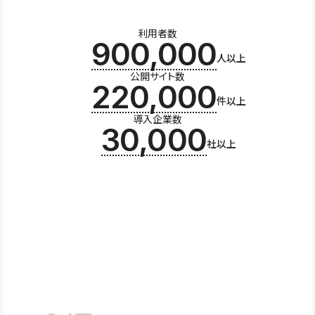
利用者数
900,000
人以上
公開サイト数
220,000
件以上
導入企業数
30,000
社以上