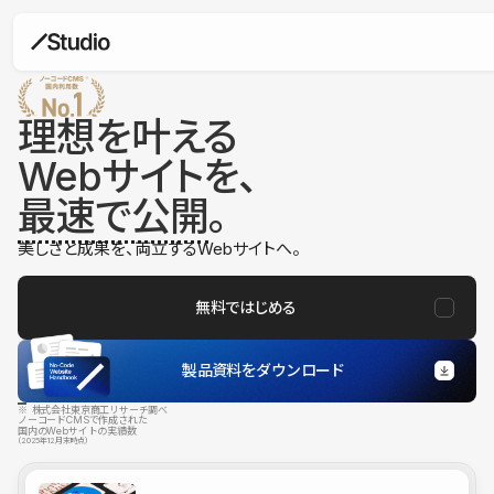
理想を叶える
Webサイトを、
最速で公開
。
美しさと成果を、両立するWebサイトへ。
無料ではじめる
製品資料をダウンロード
※ 株式会社東京商工リサーチ調べ
ノーコードCMSで作成された
国内のWebサイトの実績数
（2025年12月末時点）