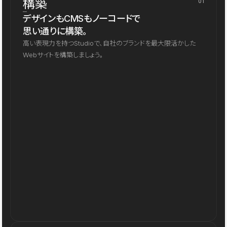
構築
01
デザインもCMSもノーコードで
思い通りに構築。
高い表現力を持つStudioで、自社のブランドを最大限活かした
Webサイトを構築しましょう。