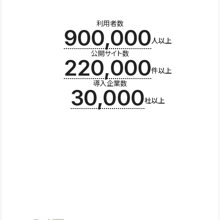
利用者数
900,000
人以上
公開サイト数
220,000
件以上
導入企業数
30,000
社以上