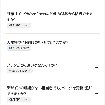
コーポレートサイト、サービスサイト、LP、採用サイト、ブロ
既存サイトやWordPressなど他のCMSから移行できま
グ・メディア、イベントサイト、店舗・商品紹介サイト、ポートフ
すか？
ォリオなど幅広く制作できます。
導入・移行について
制作事例はこちら
はい。既存サイトの構成やコンテンツ、URLを整理したうえで、
大規模サイト向けの相談はできますか？
Studio上に再構築する形で移行できます。 WordPressの場合は、
導入・移行について
XMLファイルを使って投稿記事や固定ページ、カテゴリー、タグな
どの一部データをStudio CMSへインポートできます。ただし、サ
はい。アクセス規模が大きいサイトや、複数部門での運用、権限管
プランごとの違いはなんですか？
イト全体のデザインや設定がそのまま移行されるわけではないた
理、セキュリティ確認、既存システムとの連携など、個別の要件が
料金・プランについて
め、移行後にページ構成やデザイン、CMS設計、URL・リダイレク
ある場合はご相談いただけます。サイトの規模や運用体制に応じ
ト設定などの確認が必要です。
て、適したプランや進め方をご案内します。要件が固まりきってい
公開ページ数、バージョン履歴の期間、CMS利用数の上限、権限
デザインの知識がない担当者でも、ページを更新・追加
ない段階でも、お問い合わせください。
管理の有無などがプランごとに異なります。詳しくは料金プランペ
できますか？
お問合せはこちら
ージをご覧ください。
運用・更新について
料金プランはこちら