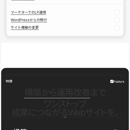
マーケターでのLP運用
WordPressからの移行
サイト導線の変更
特徴
Feature
構築から運用改善
まで
ワンストップ
成果につながるWebサイトを。