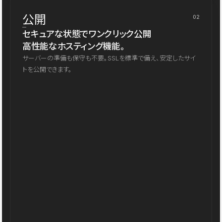
公開
02
セキュアな状態でワンクリック公開
高性能なホスティング機能。
サーバーの準備も保守も不要。SSLを標準で備え、安定したサイ
トを公開できます。