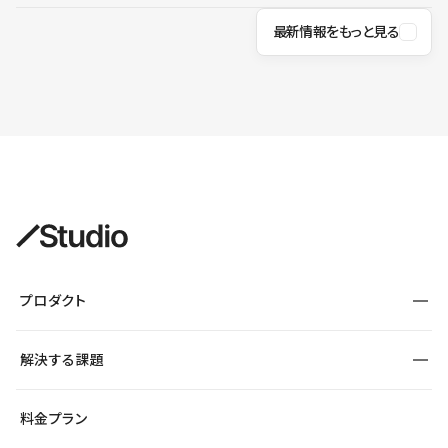
最新情報をもっと見る
プロダクト
構築
解決する課題
デザインエディタ
CMS
サイト種別から探す
料金プラン
コーポレートサイト
フォーム