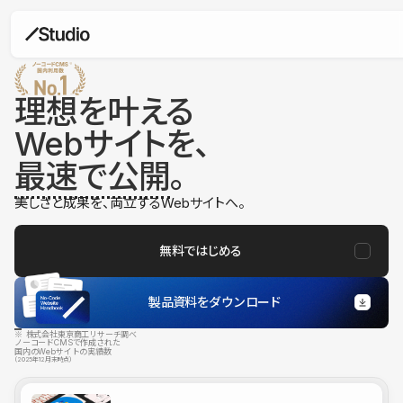
理想を叶える
Webサイトを、
最速で公開
。
美しさと成果を、両立するWebサイトへ。
無料ではじめる
製品資料をダウンロード
※ 株式会社東京商工リサーチ調べ
ノーコードCMSで作成された
国内のWebサイトの実績数
（2025年12月末時点）