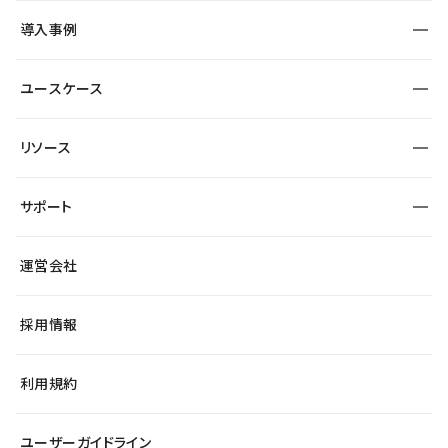
SEO
採用サイト
導入事例
運用
サービスサイト
サイト運用
事例インタビュー
業種から探す
ユースケース
セキュリティ
導入企業
宿泊・レジャー
大企業・エンタープライズ
ワークスペース
サイト制作事例
エンタメ
リソース
より自在に
制作会社
自治体
テンプレートを探す
Figma to Studio
広告代理店・コンサル
サポート
課題から探す
制作会社を探す
Lottie for Studio
スタートアップ
マーケターでのLP運用
総合窓口
サイト制作事例
アクセシビリティ
運営会社
飲食店
よくある質問
WordPressからの移行
ブログ
ヘルプセンター
小売・EC
サイト導線の変更
最新情報
採用情報
システムステータス
Studio Community
学習コンテンツ
利用規約
公式YouTube
全国ワークショップ
ユーザーガイドライン