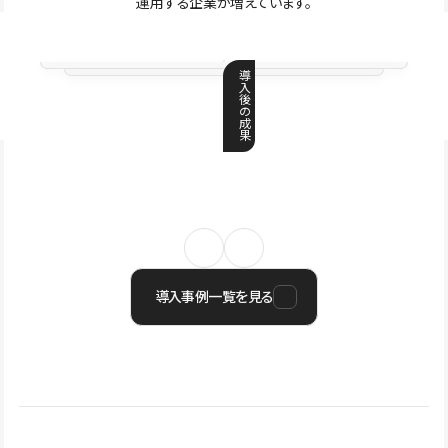
運用する企業が増えています。
導
入
後
の
成
果
導入事例一覧を見る