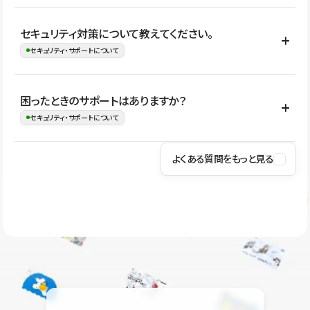
はい。CMSやコンポーネントを活用して更新範囲を設計しておく
セキュリティ対策について教えてください。
ことで、デザインを崩しにくい状態で運用できます。 さらにコン
セキュリティ・サポートについて
テンツ編集モードを使うと、編集できる範囲をテキスト・画像・ア
イコンなどに絞れるため、担当者ごとの見た目のばらつきを抑え
Studioでは、公開サイトやサービスを安全に利用できるよう、通信
困ったときのサポートはありますか？
ながらレイアウトに影響を与えずに更新作業を進めやすくなりま
の暗号化、データ保護、アクセス管理、脆弱性対策など、複数の観
セキュリティ・サポートについて
す。
点からセキュリティ対策を行っています。Studioで公開したサイト
はSSL/TLSによる通信暗号化に対応しており、悪質なスクリプトの
よくある質問をもっと見る
操作方法や機能については、ヘルプセンターでご確認いただけま
実行制限や、不正アクセス・攻撃への対策も実施しています。
す。編集、公開、CMS、フォーム、ドメイン設定など、目的に合
Studioのセキュリティ対策について
わせて記事を検索できます。有人サポート（チャット）は Mini プ
ラン以上のご契約プロジェクトでご利用いただけます。そのほか、
ユーザー同士で質問・相談できるコミュニティもご利用ください。
ヘルプセンターはこちら