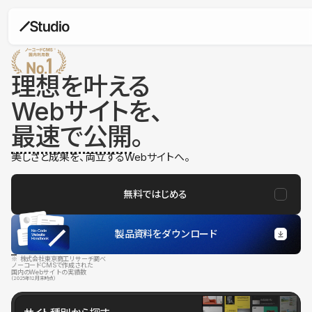
理想を叶える
Webサイトを、
最速で公開
。
美しさと成果を、両立するWebサイトへ。
無料ではじめる
製品資料をダウンロード
※ 株式会社東京商工リサーチ調べ
ノーコードCMSで作成された
国内のWebサイトの実績数
（2025年12月末時点）