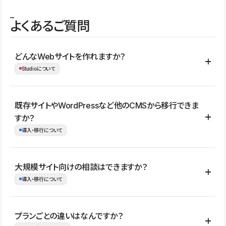
よくあるご質問
どんなWebサイトを作れますか？
Studioについて
コーポレートサイト、サービスサイト、LP、採用サイト、ブロ
既存サイトやWordPressなど他のCMSから移行できま
グ・メディア、イベントサイト、店舗・商品紹介サイト、ポートフ
すか？
ォリオなど幅広く制作できます。
導入・移行について
制作事例はこちら
はい。既存サイトの構成やコンテンツ、URLを整理したうえで、
大規模サイト向けの相談はできますか？
Studio上に再構築する形で移行できます。 WordPressの場合は、
導入・移行について
XMLファイルを使って投稿記事や固定ページ、カテゴリー、タグな
どの一部データをStudio CMSへインポートできます。ただし、サ
はい。アクセス規模が大きいサイトや、複数部門での運用、権限管
プランごとの違いはなんですか？
イト全体のデザインや設定がそのまま移行されるわけではないた