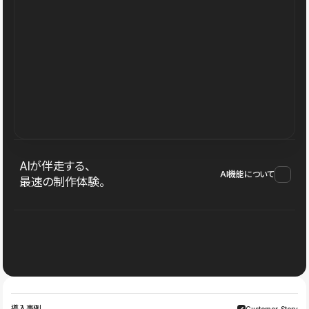
AIが伴走する、
AI機能について
最速の制作体験。
導入事例
Customer Story