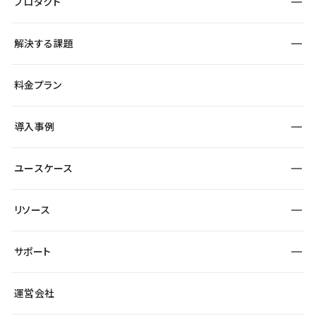
プロダクト
構築
解決する課題
デザインエディタ
CMS
サイト種別から探す
料金プラン
コーポレートサイト
フォーム
SEO
採用サイト
導入事例
運用
サービスサイト
サイト運用
事例インタビュー
業種から探す
ユースケース
セキュリティ
導入企業
宿泊・レジャー
大企業・エンタープライズ
ワークスペース
サイト制作事例
エンタメ
リソース
より自在に
制作会社
自治体
テンプレートを探す
Figma to Studio
広告代理店・コンサル
サポート
課題から探す
制作会社を探す
Lottie for Studio
スタートアップ
マーケターでのLP運用
総合窓口
サイト制作事例
アクセシビリティ
運営会社
飲食店
よくある質問
WordPressからの移行
ブログ