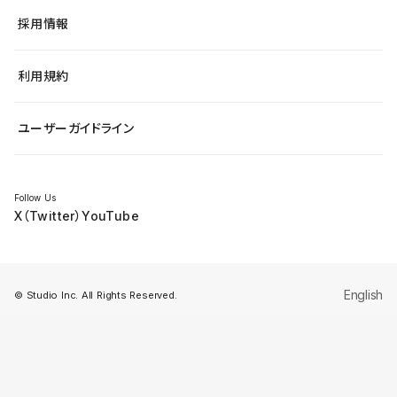
ヘルプセンター
小売・EC
サイト導線の変更
最新情報
採用情報
システムステータス
Studio Community
学習コンテンツ
利用規約
公式YouTube
全国ワークショップ
ユーザーガイドライン
セミナー
Follow Us
X（Twitter）
YouTube
English
© Studio Inc. All Rights Reserved.