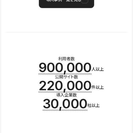
利用者数
900,000
人以上
公開サイト数
220,000
件以上
導入企業数
30,000
社以上