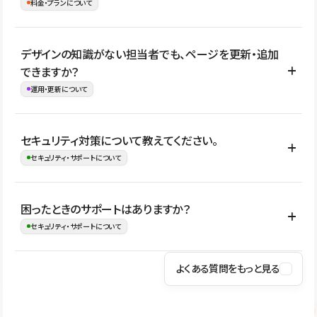
理、セキュリティ確認、既存システムとの連携など、個別の要件が
料金・プランについて
め、移行後にページ構成やデザイン、CMS設計、URL・リダイレク
ある場合はご相談いただけます。サイトの規模や運用体制に応じ
ト設定などの確認が必要です。
て、適したプランや進め方をご案内します。要件が固まりきってい
公開ページ数、バージョン履歴の期間、CMS利用数の上限、権限
デザインの知識がない担当者でも、ページを更新・追加
ない段階でも、お問い合わせください。
管理の有無などがプランごとに異なります。詳しくは料金プランペ
できますか？
お問合せはこちら
ージをご覧ください。
運用・更新について
料金プランはこちら
はい。CMSやコンポーネントを活用して更新範囲を設計しておく
セキュリティ対策について教えてください。
ことで、デザインを崩しにくい状態で運用できます。 さらにコン
セキュリティ・サポートについて
テンツ編集モードを使うと、編集できる範囲をテキスト・画像・ア
イコンなどに絞れるため、担当者ごとの見た目のばらつきを抑え
Studioでは、公開サイトやサービスを安全に利用できるよう、通信
困ったときのサポートはありますか？
ながらレイアウトに影響を与えずに更新作業を進めやすくなりま
の暗号化、データ保護、アクセス管理、脆弱性対策など、複数の観
セキュリティ・サポートについて
す。
点からセキュリティ対策を行っています。Studioで公開したサイト
はSSL/TLSによる通信暗号化に対応しており、悪質なスクリプトの
よくある質問をもっと見る
操作方法や機能については、ヘルプセンターでご確認いただけま
実行制限や、不正アクセス・攻撃への対策も実施しています。
す。編集、公開、CMS、フォーム、ドメイン設定など、目的に合
Studioのセキュリティ対策について
わせて記事を検索できます。有人サポート（チャット）は Mini プ