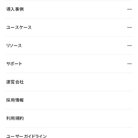
SEO
採用サイト
導入事例
運用
サービスサイト
サイト運用
事例インタビュー
業種から探す
ユースケース
セキュリティ
導入企業
宿泊・レジャー
大企業・エンタープライズ
ワークスペース
サイト制作事例
エンタメ
リソース
より自在に
制作会社
自治体
テンプレートを探す
Figma to Studio
広告代理店・コンサル
サポート
課題から探す
制作会社を探す
Lottie for Studio
スタートアップ
マーケターでのLP運用
総合窓口
サイト制作事例
アクセシビリティ
運営会社
飲食店
よくある質問
WordPressからの移行
ブログ
ヘルプセンター
小売・EC
サイト導線の変更
最新情報
採用情報
システムステータス
Studio Community
学習コンテンツ
利用規約
公式YouTube
全国ワークショップ
ユーザーガイドライン