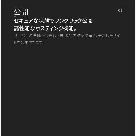
公開
02
セキュアな状態でワンクリック公開
高性能なホスティング機能。
サーバーの準備も保守も不要。SSLを標準で備え、安定したサイ
トを公開できます。