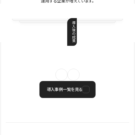
運用する企業が増えています。
導
入
後
の
成
果
導入事例一覧を見る