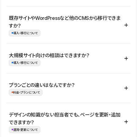
コーポレートサイト、サービスサイト、LP、採用サイト、ブロ
既存サイトやWordPressなど他のCMSから移行できま
グ・メディア、イベントサイト、店舗・商品紹介サイト、ポートフ
すか？
ォリオなど幅広く制作できます。
導入・移行について
制作事例はこちら
はい。既存サイトの構成やコンテンツ、URLを整理したうえで、
大規模サイト向けの相談はできますか？
Studio上に再構築する形で移行できます。 WordPressの場合は、
導入・移行について
XMLファイルを使って投稿記事や固定ページ、カテゴリー、タグな
どの一部データをStudio CMSへインポートできます。ただし、サ
はい。アクセス規模が大きいサイトや、複数部門での運用、権限管
プランごとの違いはなんですか？
イト全体のデザインや設定がそのまま移行されるわけではないた
理、セキュリティ確認、既存システムとの連携など、個別の要件が
料金・プランについて
め、移行後にページ構成やデザイン、CMS設計、URL・リダイレク
ある場合はご相談いただけます。サイトの規模や運用体制に応じ
ト設定などの確認が必要です。
て、適したプランや進め方をご案内します。要件が固まりきってい
公開ページ数、バージョン履歴の期間、CMS利用数の上限、権限
デザインの知識がない担当者でも、ページを更新・追加
ない段階でも、お問い合わせください。
管理の有無などがプランごとに異なります。詳しくは料金プランペ
できますか？
お問合せはこちら
ージをご覧ください。
運用・更新について
料金プランはこちら