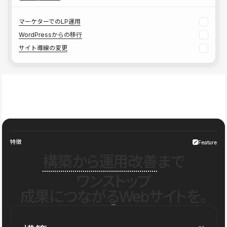
マーケターでのLP運用
WordPressからの移行
サイト導線の変更
特徴
Feature
構築から運用改善
まで
ワンストップ
成果につながるWebサイトを。