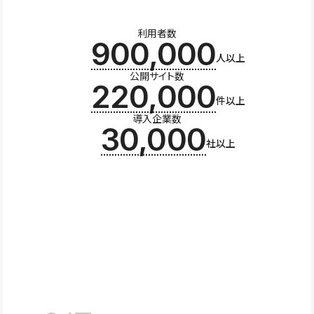
利用者数
900,000
人以上
公開サイト数
220,000
件以上
導入企業数
30,000
社以上