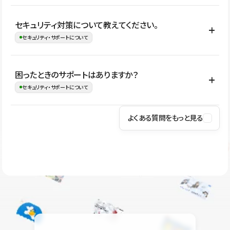
はい。CMSやコンポーネントを活用して更新範囲を設計しておく
セキュリティ対策について教えてください。
ことで、デザインを崩しにくい状態で運用できます。 さらにコン
セキュリティ・サポートについて
テンツ編集モードを使うと、編集できる範囲をテキスト・画像・ア
イコンなどに絞れるため、担当者ごとの見た目のばらつきを抑え
Studioでは、公開サイトやサービスを安全に利用できるよう、通信
困ったときのサポートはありますか？
ながらレイアウトに影響を与えずに更新作業を進めやすくなりま
の暗号化、データ保護、アクセス管理、脆弱性対策など、複数の観
セキュリティ・サポートについて
す。
点からセキュリティ対策を行っています。Studioで公開したサイト
はSSL/TLSによる通信暗号化に対応しており、悪質なスクリプトの
よくある質問をもっと見る
操作方法や機能については、ヘルプセンターでご確認いただけま
実行制限や、不正アクセス・攻撃への対策も実施しています。
す。編集、公開、CMS、フォーム、ドメイン設定など、目的に合
Studioのセキュリティ対策について
わせて記事を検索できます。有人サポート（チャット）は Mini プ
ラン以上のご契約プロジェクトでご利用いただけます。そのほか、
ユーザー同士で質問・相談できるコミュニティもご利用ください。
ヘルプセンターはこちら