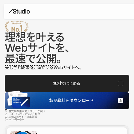
理想を叶える
Webサイトを、
最速で公開
。
美しさと成果を、両立するWebサイトへ。
無料ではじめる
製品資料をダウンロード
※ 株式会社東京商工リサーチ調べ
ノーコードCMSで作成された
国内のWebサイトの実績数
（2025年12月末時点）