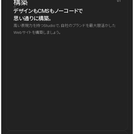
構築
01
デザインもCMSもノーコードで
思い通りに構築。
高い表現力を持つStudioで、自社のブランドを最大限活かした
Webサイトを構築しましょう。