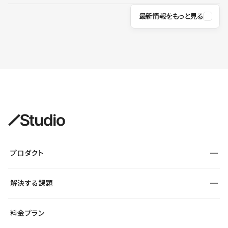
最新情報をもっと見る
プロダクト
構築
解決する課題
デザインエディタ
CMS
サイト種別から探す
料金プラン
コーポレートサイト
フォーム